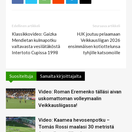
Edellinen artikkeli
Seuraava artikkeli
Klassikkovideo: Gaizka
HJK joutuu pelaamaan
Mendietan kulmapotku
Veikkausliigan 2026
valtavasta vesilätäköstä
ensimmäisen kotiottelunsa
Intertoto Cupissa 1998
tyhjille katsomoille
Suositeltuja
Samalta kirjoittajalta
Video: Roman Eremenko tälläsi aivan
uskomattoman volleymaalin
Veikkausliigassa!
Video: Kaamea hevosenpotku –
Tomás Rossi maalasi 30 metristä