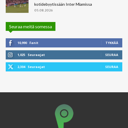
kotidebyytissään Inter Miamissa
05.08.2026
Seuraa meitä somessa
10,990
Fanit
TYKKÄÄ
1,025
Seuraajat
SEURAA
2,304
Seuraajat
SEURAA