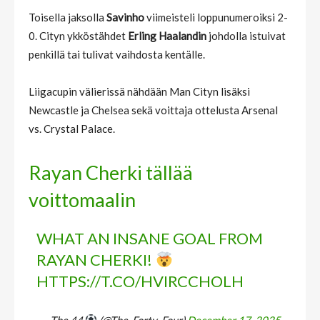
Toisella jaksolla
Savinho
viimeisteli loppunumeroiksi 2-
0. Cityn ykköstähdet
Erling Haalandin
johdolla istuivat
penkillä tai tulivat vaihdosta kentälle.
Liigacupin välierissä nähdään Man Cityn lisäksi
Newcastle ja Chelsea sekä voittaja ottelusta Arsenal
vs. Crystal Palace.
Rayan Cherki tällää
voittomaalin
WHAT AN INSANE GOAL FROM
RAYAN CHERKI!
HTTPS://T.CO/HVIRCCHOLH
— The 44
(@The_Forty_Four)
December 17, 2025