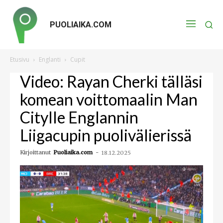
PUOLIAIKA.COM
Etusivu
Englanti
Cupit
Video: Rayan Cherki tälläsi
komean voittomaalin Man
Citylle Englannin
Liigacupin puolivälierissä
Kirjoittanut
Puoliaika.com
-
18.12.2025