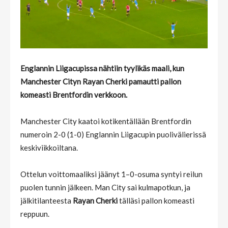
Englannin Liigacupissa nähtiin tyylikäs maali, kun
Manchester Cityn Rayan Cherki pamautti pallon
komeasti Brentfordin verkkoon.
Manchester City kaatoi kotikentällään Brentfordin
numeroin 2-0 (1-0) Englannin Liigacupin puolivälierissä
keskiviikkoiltana.
Ottelun voittomaaliksi jäänyt 1–0-osuma syntyi reilun
puolen tunnin jälkeen. Man City sai kulmapotkun, ja
jälkitilanteesta
Rayan Cherki
tälläsi pallon komeasti
reppuun.