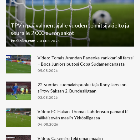
TPV:n päävalmentajalle vuoden toimitsijakielto ja
seuralle 2 000 euron sakot
-
Puoliaika.com
03.08.2026
Video: Tomás Arandan Panenka-rankkari oli farssi
– Boca Juniors putosi Copa Sudamericanasta
05.08.2026
22-vuotias suomalaispuolustaja Rony Jansson
siirtyy Saksan 2. Bundesliigaan
02.08.2026
Video: FC Hakan Thomas Lahdensuo pamautti
häikäisevän maalin Ykkösliigassa
04.08.2026
Video: Casemiro teki oman maalin