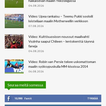
häikäisevän maalin Ykkösliigassa
04.08.2026
Video: Upea rankaisu – Teemu Pukki sooloili
loisteliaan maalin Motherwellin verkkoon
07.08.2026
Video: Kulttisuosioon noussut maalivahti
Vozinha saapui Chileen – lentokenttä täynnä
faneja
04.08.2026
Video: Robin van Persie tekee uskomattoman
maalin syöksypuskulla MM-kisoissa 2014
06.08.2026
Seuraa meitä somessa
10,990
Fanit
TYKKÄÄ