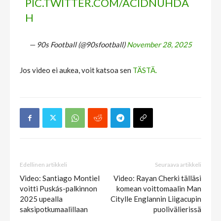
PIC.TWITTER.COM/ACIDNUHDA
H
— 90s Football (@90sfootball)
November 28, 2025
Jos video ei aukea, voit katsoa sen
TÄSTÄ.
Edellinen artikkeli
Seuraava artikkeli
Video: Santiago Montiel
Video: Rayan Cherki tälläsi
voitti Puskás-palkinnon
komean voittomaalin Man
2025 upealla
Citylle Englannin Liigacupin
saksipotkumaalillaan
puolivälierissä