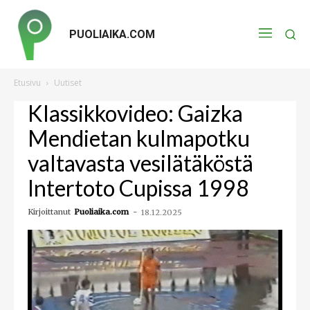
PUOLIAIKA.COM
Etusivu
Uutiset
Klassikkovideo: Gaizka
Mendietan kulmapotku
valtavasta vesilätäköstä
Intertoto Cupissa 1998
Kirjoittanut
Puoliaika.com
-
18.12.2025