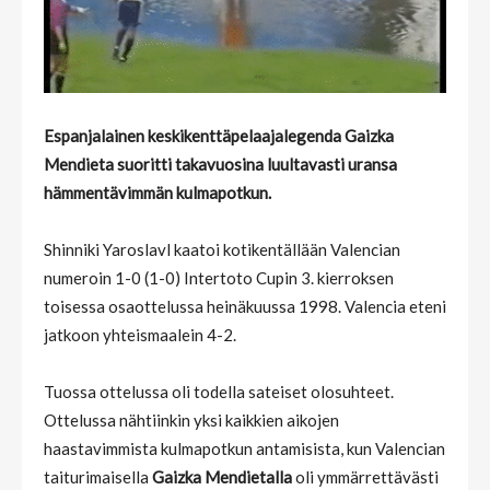
Espanjalainen keskikenttäpelaajalegenda Gaizka
Mendieta suoritti takavuosina luultavasti uransa
hämmentävimmän kulmapotkun.
Shinniki Yaroslavl kaatoi kotikentällään Valencian
numeroin 1-0 (1-0) Intertoto Cupin 3. kierroksen
toisessa osaottelussa heinäkuussa 1998. Valencia eteni
jatkoon yhteismaalein 4-2.
Tuossa ottelussa oli todella sateiset olosuhteet.
Ottelussa nähtiinkin yksi kaikkien aikojen
haastavimmista kulmapotkun antamisista, kun Valencian
taiturimaisella
Gaizka Mendietalla
oli ymmärrettävästi