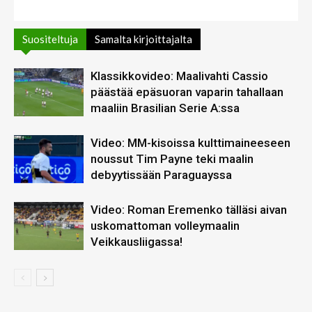
Suositeltuja
Samalta kirjoittajalta
Klassikkovideo: Maalivahti Cassio
päästää epäsuoran vaparin tahallaan
maaliin Brasilian Serie A:ssa
Video: MM-kisoissa kulttimaineeseen
noussut Tim Payne teki maalin
debyytissään Paraguayssa
Video: Roman Eremenko tälläsi aivan
uskomattoman volleymaalin
Veikkausliigassa!