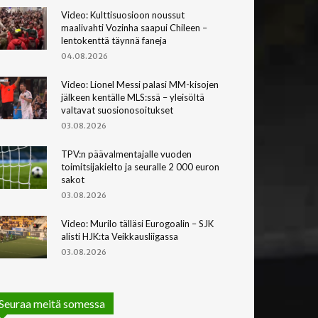
Video: Kulttisuosioon noussut
maalivahti Vozinha saapui Chileen –
lentokenttä täynnä faneja
04.08.2026
Video: Lionel Messi palasi MM-kisojen
jälkeen kentälle MLS:ssä – yleisöltä
valtavat suosionosoitukset
03.08.2026
TPV:n päävalmentajalle vuoden
toimitsijakielto ja seuralle 2 000 euron
sakot
03.08.2026
Video: Murilo tälläsi Eurogoalin – SJK
alisti HJK:ta Veikkausliigassa
03.08.2026
Seuraa meitä somessa