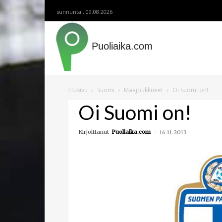
sunnuntai, 09.08.2026
Puoliaika.com
Etusivu
Suomi
Maajoukkueet
Oi Suomi on!
Oi Suomi on!
Kirjoittanut
Puoliaika.com
-
16.11.2013