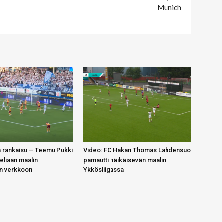
Munich
 rankaisu – Teemu Pukki
Video: FC Hakan Thomas Lahdensuo
teliaan maalin
pamautti häikäisevän maalin
in verkkoon
Ykkösliigassa