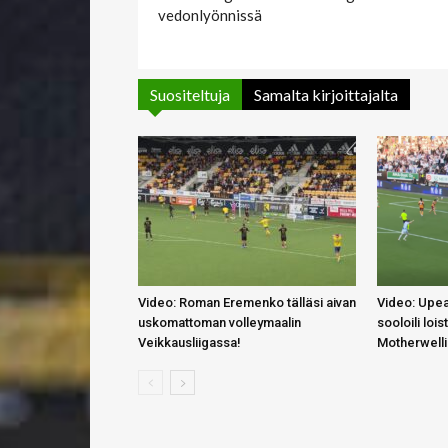
vedonlyönnissä
Suositeltuja
Samalta kirjoittajalta
Video: Roman Eremenko tälläsi aivan
Video: Upea
uskomattoman volleymaalin
sooloili lois
Veikkausliigassa!
Motherwell