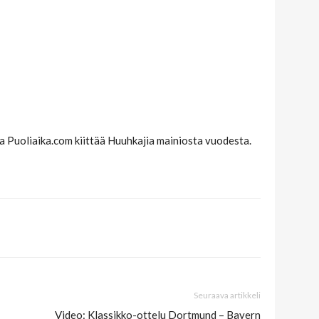
ja Puoliaika.com kiittää Huuhkajia mainiosta vuodesta.
Seuraava artikkeli
Video: Klassikko-ottelu Dortmund – Bayern