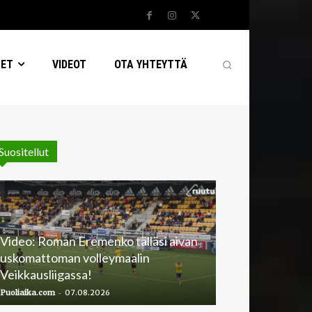
SET
VIDEOT
OTA YHTEYTTÄ
Suositellut
Video: Roman Eremenko tälläsi aivan
uskomattoman volleymaalin
Veikkausliigassa!
-
Puoliaika.com
07.08.2026