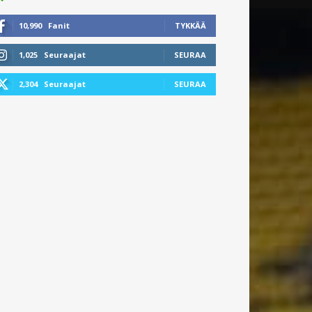
10,990
Fanit
TYKKÄÄ
1,025
Seuraajat
SEURAA
2,304
Seuraajat
SEURAA