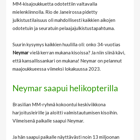
MM-kisajoukkuetta odotettiin valtavalla
mielenkiinnolla. Rio de Janeirossa pidetty
julkistustilaisuus oli mahdollisesti kaikkien aikojen
odotetuin ja seuratuin pelaajajulkistustapahtuma.
Suurin kysymys kaikkien huulilla oli: onko 34-vuotias
Neymar
vielä kerran mukana kisoissa? Ja niin siinä kävi,
että kansallissankari on mukana! Neymar on pelannut
maajoukkueessa viimeksi lokakuussa 2023.
Neymar saapui helikopterilla
Brasilian MM-ryhmä kokoontui keskiviikkona
harjoitusleirille ja aloitti valmistautumisen kisoihin.
Viimeisenä paikalle saapui Neymar.
Ja hän saapui paikalle näyttävästi noin 13 miljoonan