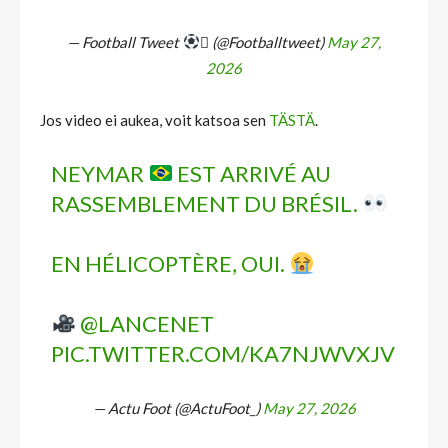
— Football Tweet
 (@Footballtweet)
May 27,
2026
Jos video ei aukea, voit katsoa sen
TÄSTÄ
.
NEYMAR
EST ARRIVÉ AU
RASSEMBLEMENT DU BRÉSIL.
EN HÉLICOPTÈRE, OUI.
@LANCENET
PIC.TWITTER.COM/KA7NJWVXJV
— Actu Foot (@ActuFoot_)
May 27, 2026