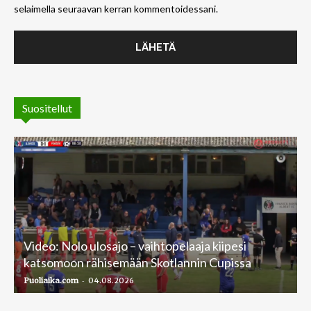
selaimella seuraavan kerran kommentoidessani.
Suositellut
Video: Nolo ulosajo – vaihtopelaaja kiipesi
katsomoon rähisemään Skotlannin Cupissa
-
Puoliaika.com
04.08.2026