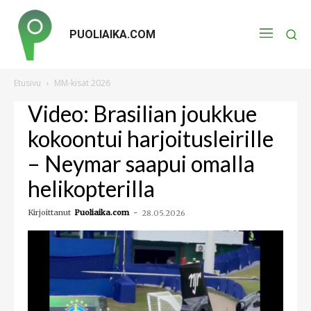
PUOLIAIKA.COM
Etusivu
MM-kisat 2026
Video: Brasilian joukkue
kokoontui harjoitusleirille
– Neymar saapui omalla
helikopterilla
Kirjoittanut
Puoliaika.com
-
28.05.2026