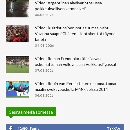
Video: Argentiinan aladivariottelussa
poikkeuksellisen karmea keli
06.08.2026
Video: Kulttisuosioon noussut maalivahti
Vozinha saapui Chileen – lentokenttä täynnä
faneja
04.08.2026
Video: Roman Eremenko tälläsi aivan
uskomattoman volleymaalin Veikkausliigassa!
07.08.2026
Video: Robin van Persie tekee uskomattoman
maalin syöksypuskulla MM-kisoissa 2014
06.08.2026
Seuraa meitä somessa
10,990
Fanit
TYKKÄÄ