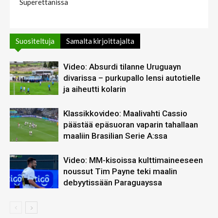
Superettanissa
Suositeltuja
Samalta kirjoittajalta
Video: Absurdi tilanne Uruguayn
divarissa – purkupallo lensi autotielle
ja aiheutti kolarin
Klassikkovideo: Maalivahti Cassio
päästää epäsuoran vaparin tahallaan
maaliin Brasilian Serie A:ssa
Video: MM-kisoissa kulttimaineeseen
noussut Tim Payne teki maalin
debyytissään Paraguayssa