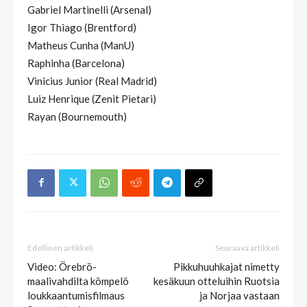
Gabriel Martinelli (Arsenal)
Igor Thiago (Brentford)
Matheus Cunha (ManU)
Raphinha (Barcelona)
Vinicius Junior (Real Madrid)
Luiz Henrique (Zenit Pietari)
Rayan (Bournemouth)
Edellinen artikkeli
Seuraava artikkeli
Video: Örebrö-
Pikkuhuuhkajat nimetty
maalivahdilta kömpelö
kesäkuun otteluihin Ruotsia
loukkaantumisfilmaus
ja Norjaa vastaan