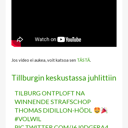
Jos video ei aukea, voit katsoa sen
TÄSTÄ
.
Tillburgin keskustassa juhlittiin
TILBURG ONTPLOFT NA
WINNENDE STRAFSCHOP
THOMAS DIDILLON-HÖDL
#VOLWIL
PIC.TWITTER.COM/J6J0DGFRA4