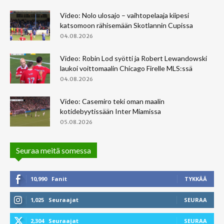
Video: Nolo ulosajo – vaihtopelaaja kiipesi
katsomoon rähisemään Skotlannin Cupissa
04.08.2026
Video: Robin Lod syötti ja Robert Lewandowski
laukoi voittomaalin Chicago Firelle MLS:ssä
04.08.2026
Video: Casemiro teki oman maalin
kotidebyytissään Inter Miamissa
05.08.2026
Seuraa meitä somessa
10,990
Fanit
TYKKÄÄ
1,025
Seuraajat
SEURAA
2,304
Seuraajat
SEURAA