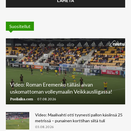
Suositellut
Video: Roman Eremenko tälläsi aivan
uskomattoman volleymaalin Veikkausliigassa!
-
Puoliaika.com
07.08.2026
Video: Maalivahti otti tyynesti pallon käsiinsä 25
metrissä – punainen korttihan siitä tuli
03.08.2026