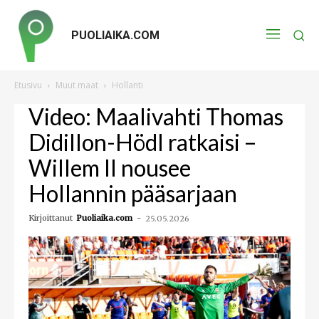
PUOLIAIKA.COM
Etusivu
Muut maat
Hollanti
Video: Maalivahti Thomas
Didillon-Hödl ratkaisi –
Willem II nousee
Hollannin pääsarjaan
Kirjoittanut
Puoliaika.com
-
25.05.2026