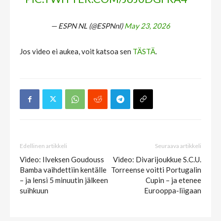
— ESPN NL (@ESPNnl)
May 23, 2026
Jos video ei aukea, voit katsoa sen
TÄSTÄ
.
Edellinen artikkeli
Seuraava artikkeli
Video: Ilveksen Goudouss
Video: Divarijoukkue S.C.U.
Bamba vaihdettiin kentälle
Torreense voitti Portugalin
– ja lensi 5 minuutin jälkeen
Cupin – ja etenee
suihkuun
Eurooppa-liigaan