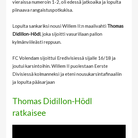
vieraissa numeroin 1-2, oli edessä jatkoaika ja lopulta
piinaava rangaistuspotkukisa.
Lopulta sankariksi nousi Willem II:n maalivahti
Thomas
Didillon-Hödl
, joka sijoitti vasurillaan pallon
kylmänviileästi reppuun.
FC Volendam sijoittui Eredivisiessä sijalle 16/18 ja
joutui karsintoihin. Willem II puolestaan Eerste
Divisiessä kolmanneksi ja eteni nousukarsintafinaaliin
ja lopulta pääsarjaan
Thomas Didillon-Hödl
ratkaisee