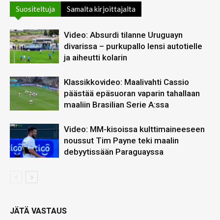
Suositeltuja
Samalta kirjoittajalta
Video: Absurdi tilanne Uruguayn
divarissa – purkupallo lensi autotielle
ja aiheutti kolarin
Klassikkovideo: Maalivahti Cassio
päästää epäsuoran vaparin tahallaan
maaliin Brasilian Serie A:ssa
Video: MM-kisoissa kulttimaineeseen
noussut Tim Payne teki maalin
debyytissään Paraguayssa
JÄTÄ VASTAUS