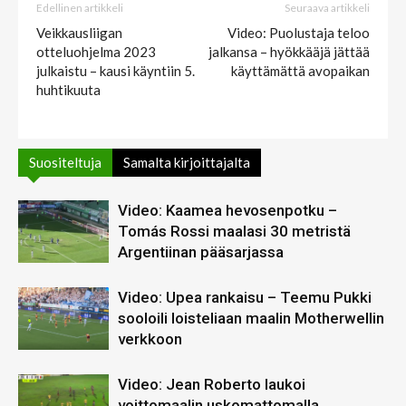
Edellinen artikkeli
Seuraava artikkeli
Veikkausliigan
Video: Puolustaja teloo
otteluohjelma 2023
jalkansa – hyökkääjä jättää
julkaistu – kausi käyntiin 5.
käyttämättä avopaikan
huhtikuuta
Suositeltuja
Samalta kirjoittajalta
Video: Kaamea hevosenpotku –
Tomás Rossi maalasi 30 metristä
Argentiinan pääsarjassa
Video: Upea rankaisu – Teemu Pukki
sooloili loisteliaan maalin Motherwellin
verkkoon
Video: Jean Roberto laukoi
voittomaalin uskomattomalla