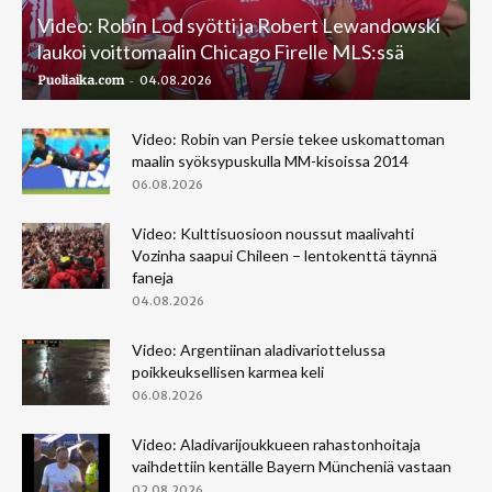
Video: Robin Lod syötti ja Robert Lewandowski
laukoi voittomaalin Chicago Firelle MLS:ssä
-
Puoliaika.com
04.08.2026
Video: Robin van Persie tekee uskomattoman
maalin syöksypuskulla MM-kisoissa 2014
06.08.2026
Video: Kulttisuosioon noussut maalivahti
Vozinha saapui Chileen – lentokenttä täynnä
faneja
04.08.2026
Video: Argentiinan aladivariottelussa
poikkeuksellisen karmea keli
06.08.2026
Video: Aladivarijoukkueen rahastonhoitaja
vaihdettiin kentälle Bayern Müncheniä vastaan
02.08.2026