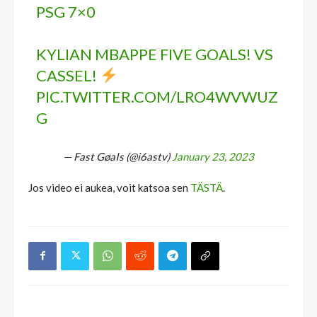
PSG 7×0
KYLIAN MBAPPE FIVE GOALS! VS
CASSEL!
PIC.TWITTER.COM/LRO4WVWUZ
G
— Fast GøaIs (@i6astv)
January 23, 2023
Jos video ei aukea, voit katsoa sen
TÄSTÄ
.