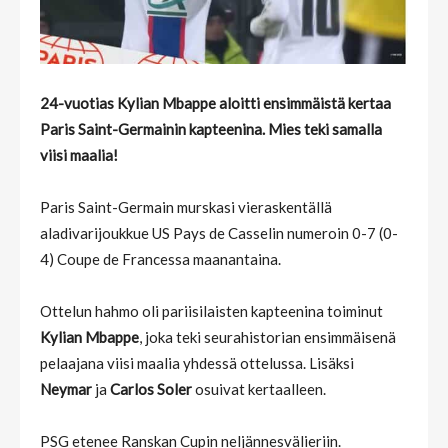
24-vuotias Kylian Mbappe aloitti ensimmäistä kertaa
Paris Saint-Germainin kapteenina. Mies teki samalla
viisi maalia!
Paris Saint-Germain murskasi vieraskentällä
aladivarijoukkue US Pays de Casselin numeroin 0-7 (0-
4) Coupe de Francessa maanantaina.
Ottelun hahmo oli pariisilaisten kapteenina toiminut
Kylian Mbappe
, joka teki seurahistorian ensimmäisenä
pelaajana viisi maalia yhdessä ottelussa. Lisäksi
Neymar
ja
Carlos Soler
osuivat kertaalleen.
PSG etenee Ranskan Cupin neljännesvälieriin.