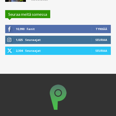
Seuraa meitä somessa
10,990
Fanit
TYKKÄÄ
1,025
Seuraajat
SEURAA
2,304
Seuraajat
SEURAA