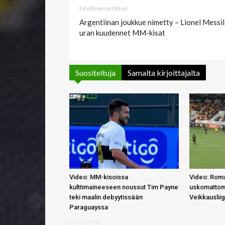
Edellinen artikkeli
Argentiinan joukkue nimetty – Lionel Messil
uran kuudennet MM-kisat
Suositeltuja
Samalta kirjoittajalta
Video: MM-kisoissa
Video: Roma
kulttimaineeseen noussut Tim Payne
uskomattom
teki maalin debyytissään
Veikkauslii
Paraguayssa