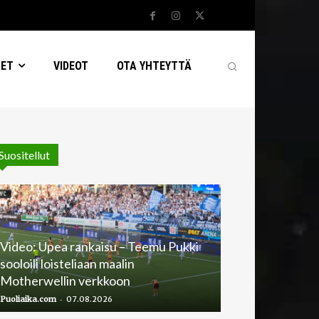
SET
VIDEOT
OTA YHTEYTTÄ
Suositellut
Video: Upea rankaisu – Teemu Pukki
sooloili loisteliaan maalin
Motherwellin verkkoon
-
Puoliaika.com
07.08.2026