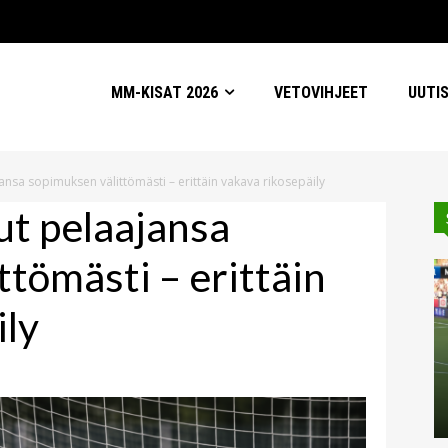
MM-KISAT 2026
VETOVIHJEET
UUTI
nsa sopimuksen välittömästi – erittäin vakava rikosepäily
t pelaajansa
tömästi – erittäin
ily