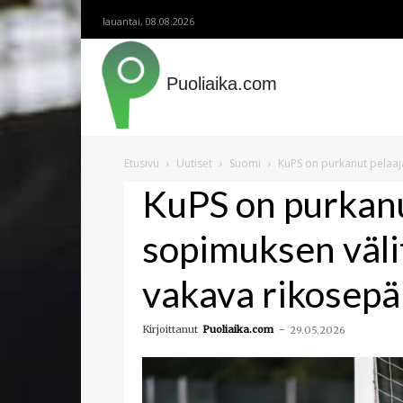
lauantai, 08.08.2026
Puoliaika.com
Etusivu
Uutiset
Suomi
KuPS on purkanut pelaaja
KuPS on purkanu
sopimuksen välit
vakava rikosepä
Kirjoittanut
Puoliaika.com
-
29.05.2026