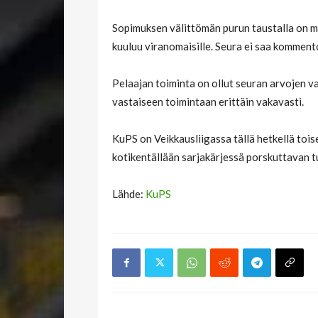
Sopimuksen välittömän purun taustalla on mu
kuuluu viranomaisille. Seura ei saa kommen
Pelaajan toiminta on ollut seuran arvojen v
vastaiseen toimintaan erittäin vakavasti.
KuPS on Veikkausliigassa tällä hetkellä toi
kotikentällään sarjakärjessä porskuttavan tu
Lähde:
KuPS