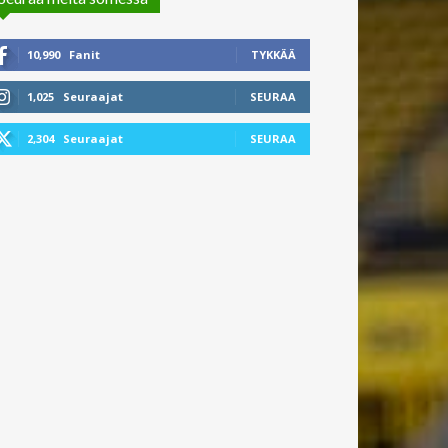
10,990
Fanit
TYKKÄÄ
1,025
Seuraajat
SEURAA
2,304
Seuraajat
SEURAA