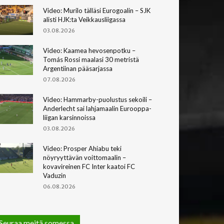
Video: Murilo tälläsi Eurogoalin – SJK
alisti HJK:ta Veikkausliigassa
03.08.2026
Video: Kaamea hevosenpotku –
Tomás Rossi maalasi 30 metristä
Argentiinan pääsarjassa
07.08.2026
Video: Hammarby-puolustus sekoili –
Anderlecht sai lahjamaalin Eurooppa-
liigan karsinnoissa
03.08.2026
Video: Prosper Ahiabu teki
nöyryyttävän voittomaalin –
kovavireinen FC Inter kaatoi FC
Vaduzin
06.08.2026
Seuraa meitä somessa