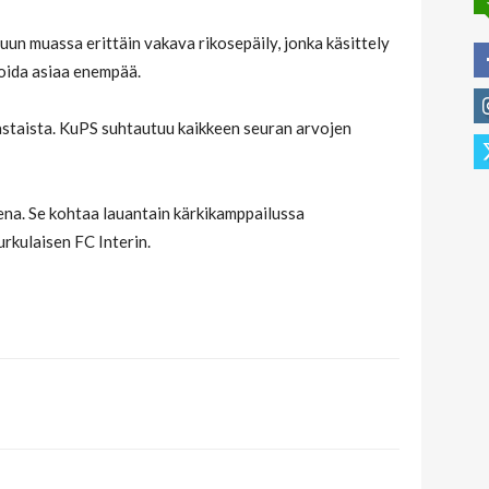
un muassa erittäin vakava rikosepäily, jonka käsittely
toida asiaa enempää.
astaista. KuPS suhtautuu kaikkeen seuran arvojen
sena. Se kohtaa lauantain kärkikamppailussa
rkulaisen FC Interin.