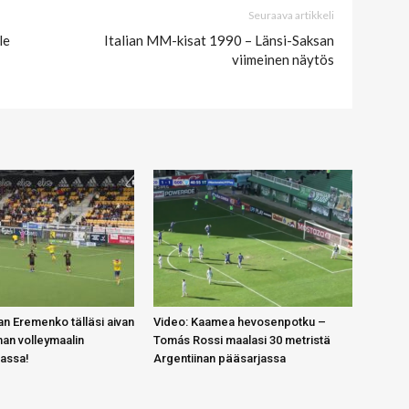
Seuraava artikkeli
le
Italian MM-kisat 1990 – Länsi-Saksan
viimeinen näytös
n Eremenko tälläsi aivan
Video: Kaamea hevosenpotku –
an volleymaalin
Tomás Rossi maalasi 30 metristä
gassa!
Argentiinan pääsarjassa