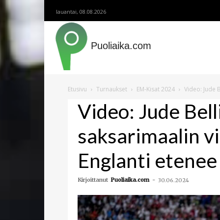
lauantai, 08.08.2026
Puoliaika.com
Etusivu
Turnaukset
EM-Kisat 2024
Video: Jude B
Video: Jude Bel
saksarimaalin vi
Englanti etenee 
Kirjoittanut
Puoliaika.com
-
30.06.2024