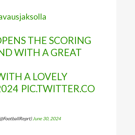
avausjaksolla
OPENS THE SCORING
ND WITH A GREAT
WITH A LOVELY
024
PIC.TWITTER.CO
(@FootballReprt)
June 30, 2024