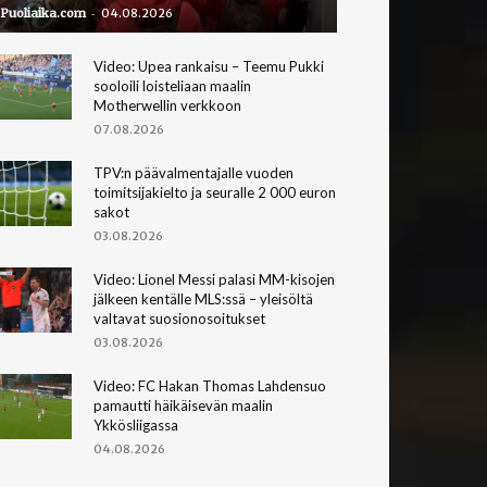
-
Puoliaika.com
04.08.2026
Video: Upea rankaisu – Teemu Pukki
sooloili loisteliaan maalin
Motherwellin verkkoon
07.08.2026
TPV:n päävalmentajalle vuoden
toimitsijakielto ja seuralle 2 000 euron
sakot
03.08.2026
Video: Lionel Messi palasi MM-kisojen
jälkeen kentälle MLS:ssä – yleisöltä
valtavat suosionosoitukset
03.08.2026
Video: FC Hakan Thomas Lahdensuo
pamautti häikäisevän maalin
Ykkösliigassa
04.08.2026