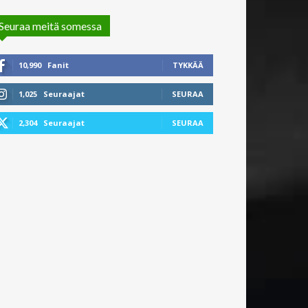
Seuraa meitä somessa
10,990
Fanit
TYKKÄÄ
1,025
Seuraajat
SEURAA
2,304
Seuraajat
SEURAA