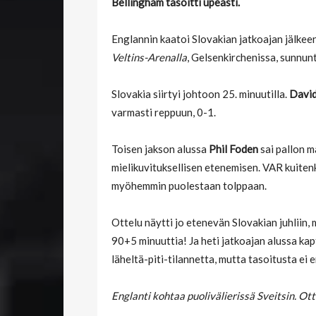
Bellingham tasoitti upeasti.
Englannin kaatoi Slovakian jatkoajan jälkee
Veltins-Arenalla
, Gelsenkirchenissa, sunnun
Slovakia siirtyi johtoon 25. minuutilla.
David
varmasti reppuun, 0-1.
Toisen jakson alussa
Phil Foden
sai pallon m
mielikuvituksellisen etenemisen. VAR kuitenk
myöhemmin puolestaan tolppaan.
Ottelu näytti jo etenevän Slovakian juhliin,
90+5 minuuttia! Ja heti jatkoajan alussa ka
läheltä-piti-tilannetta, mutta tasoitusta ei 
Englanti kohtaa puolivälierissä Sveitsin. Ot