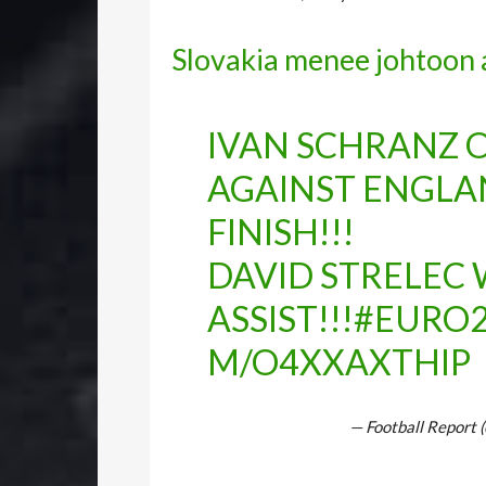
Slovakia menee johtoon 
IVAN SCHRANZ 
AGAINST ENGLA
FINISH!!!
DAVID STRELEC 
ASSIST!!!
#EURO2
M/O4XXAXTHIP
— Football Report 