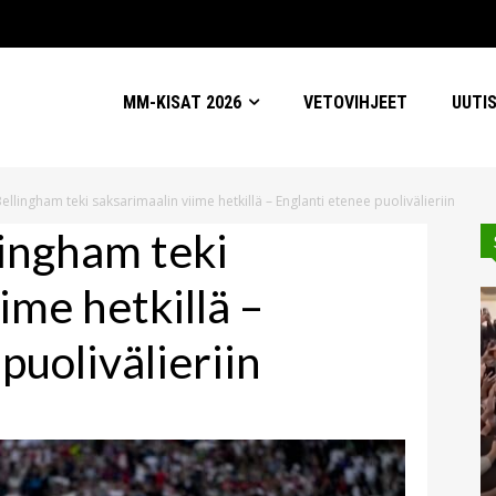
MM-KISAT 2026
VETOVIHJEET
UUTI
ellingham teki saksarimaalin viime hetkillä – Englanti etenee puolivälieriin
lingham teki
ime hetkillä –
puolivälieriin