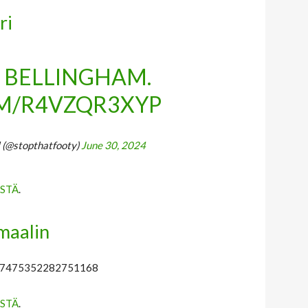
ri
 BELLINGHAM.
OM/R4VZQR3XYP
l (@stopthatfooty)
June 30, 2024
STÄ
.
maalin
1807475352282751168
STÄ
.