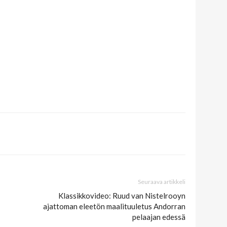
Seuraava artikkeli
Klassikkovideo: Ruud van Nistelrooyn
ajattoman eleetön maalituuletus Andorran
pelaajan edessä