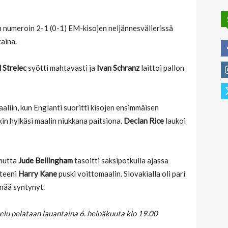
n numeroin 2-1 (0-1) EM-kisojen neljännesvälierissä
taina.
 Strelec
syötti mahtavasti ja
Ivan Schranz
laittoi pallon
aaliin, kun Englanti suoritti kisojen ensimmäisen
in hylkäsi maalin niukkana paitsiona.
Declan Rice
laukoi
 mutta
Jude Bellingham
tasoitti saksipotkulla ajassa
pteeni
Harry Kane
puski voittomaalin. Slovakialla oli pari
enää syntynyt.
telu pelataan lauantaina 6. heinäkuuta klo 19.00