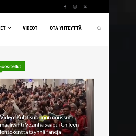
SET
VIDEOT
OTA YHTEYTTÄ
Suositellut
Video: Kulttisuosioon noussut
maalivahti Vozinha saapui Chileen –
lentokenttä täynnä faneja