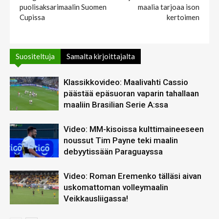
puolisaksarimaalin Suomen
maalia tarjoaa ison
Cupissa
kertoimen
Suositeltuja
Samalta kirjoittajalta
Klassikkovideo: Maalivahti Cassio
päästää epäsuoran vaparin tahallaan
maaliin Brasilian Serie A:ssa
Video: MM-kisoissa kulttimaineeseen
noussut Tim Payne teki maalin
debyytissään Paraguayssa
Video: Roman Eremenko tälläsi aivan
uskomattoman volleymaalin
Veikkausliigassa!