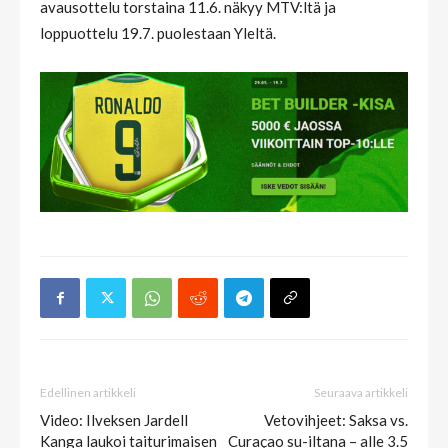
avausottelu torstaina 11.6. näkyy MTV:ltä ja
loppuottelu 19.7. puolestaan Yleltä.
Edellinen artikkeli
Seuraava artikkeli
Video: Ilveksen Jardell
Vetovihjeet: Saksa vs.
Kanga laukoi taiturimaisen
Curaçao su-iltana – alle 3.5