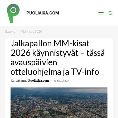
PUOLIAIKA.COM
Etusivu
MM-kisat 2026
Jalkapallon MM-kisat
2026 käynnistyvät – tässä
avauspäivien
otteluohjelma ja TV-info
Kirjoittanut
Puoliaika.com
-
11.06.2026