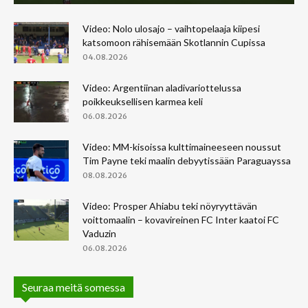
Video: Nolo ulosajo – vaihtopelaaja kiipesi
katsomoon rähisemään Skotlannin Cupissa
04.08.2026
Video: Argentiinan aladivariottelussa
poikkeuksellisen karmea keli
06.08.2026
Video: MM-kisoissa kulttimaineeseen noussut
Tim Payne teki maalin debyytissään Paraguayssa
08.08.2026
Video: Prosper Ahiabu teki nöyryyttävän
voittomaalin – kovavireinen FC Inter kaatoi FC
Vaduzin
06.08.2026
Seuraa meitä somessa