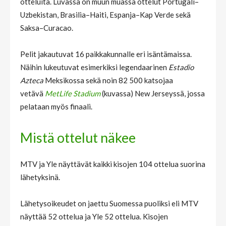
otteluita. Luvassa on muun muassa ottelut Portugali–
Uzbekistan, Brasilia–Haiti, Espanja–Kap Verde sekä
Saksa–Curacao.
Pelit jakautuvat 16 paikkakunnalle eri isäntämaissa.
Näihin lukeutuvat esimerkiksi legendaarinen
Estadio
Azteca
Meksikossa sekä noin 82 500 katsojaa
vetävä
MetLife Stadium
(kuvassa) New Jerseyssä, jossa
pelataan myös finaali.
Mistä ottelut näkee
MTV ja Yle näyttävät kaikki kisojen 104 ottelua suorina
lähetyksinä.
Lähetysoikeudet on jaettu Suomessa puoliksi eli MTV
näyttää 52 ottelua ja Yle 52 ottelua. Kisojen