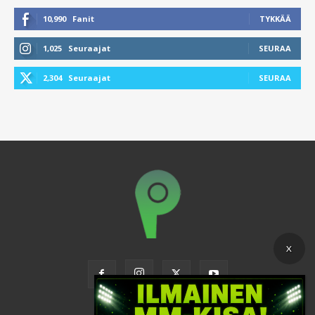
10,990
Fanit
TYKKÄÄ
1,025
Seuraajat
SEURAA
2,304
Seuraajat
SEURAA