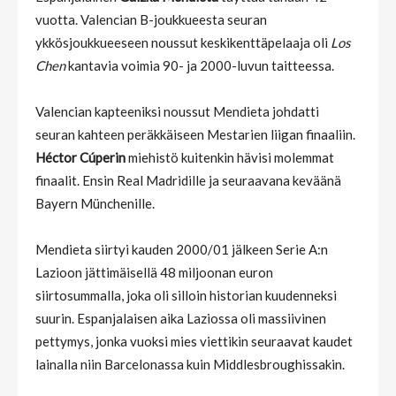
vuotta. Valencian B-joukkueesta seuran
ykkösjoukkueeseen noussut keskikenttäpelaaja oli
Los
Chen
kantavia voimia 90- ja 2000-luvun taitteessa.
Valencian kapteeniksi noussut Mendieta johdatti
seuran kahteen peräkkäiseen Mestarien liigan finaaliin.
Héctor Cúperin
miehistö kuitenkin hävisi molemmat
finaalit. Ensin Real Madridille ja seuraavana keväänä
Bayern Münchenille.
Mendieta siirtyi kauden 2000/01 jälkeen Serie A:n
Lazioon jättimäisellä 48 miljoonan euron
siirtosummalla, joka oli silloin historian kuudenneksi
suurin. Espanjalaisen aika Laziossa oli massiivinen
pettymys, jonka vuoksi mies viettikin seuraavat kaudet
lainalla niin Barcelonassa kuin Middlesbroughissakin.