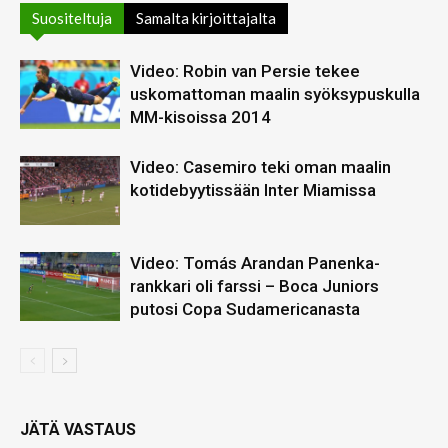
Suositeltuja
Samalta kirjoittajalta
Video: Robin van Persie tekee
uskomattoman maalin syöksypuskulla
MM-kisoissa 2014
Video: Casemiro teki oman maalin
kotidebyytissään Inter Miamissa
Video: Tomás Arandan Panenka-
rankkari oli farssi – Boca Juniors
putosi Copa Sudamericanasta
JÄTÄ VASTAUS