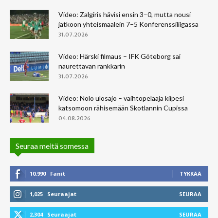
Video: Zalgiris hävisi ensin 3–0, mutta nousi
jatkoon yhteismaalein 7–5 Konferenssiliigassa
31.07.2026
Video: Härski filmaus – IFK Göteborg sai
naurettavan rankkarin
31.07.2026
Video: Nolo ulosajo – vaihtopelaaja kiipesi
katsomoon rähisemään Skotlannin Cupissa
04.08.2026
Seuraa meitä somessa
10,990
Fanit
TYKKÄÄ
1,025
Seuraajat
SEURAA
2,304
Seuraajat
SEURAA