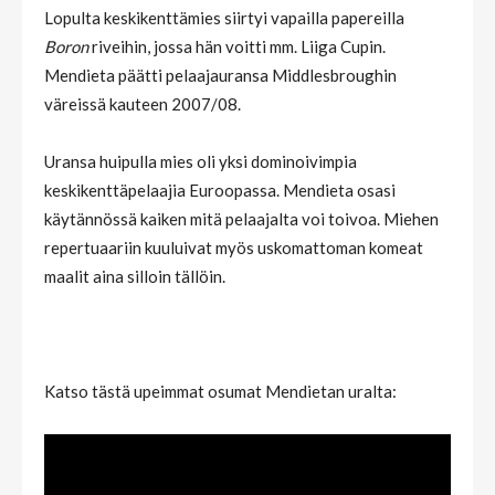
Lopulta keskikenttämies siirtyi vapailla papereilla
Boron
riveihin, jossa hän voitti mm. Liiga Cupin.
Mendieta päätti pelaajauransa Middlesbroughin
väreissä kauteen 2007/08.
Uransa huipulla mies oli yksi dominoivimpia
keskikenttäpelaajia Euroopassa. Mendieta osasi
käytännössä kaiken mitä pelaajalta voi toivoa. Miehen
repertuaariin kuuluivat myös uskomattoman komeat
maalit aina silloin tällöin.
Katso tästä upeimmat osumat Mendietan uralta: