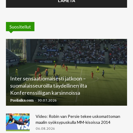
Suositellut
Inter sensaatiomaisesti jatkoon –
suomalaisseuroilla täydellinen ilta
Konferenssiliigan karsinnoissa
-
Puoliaika.com
30.07.2026
Video: Robin van Persie tekee uskomattoman
maalin syöksypuskulla MM-kisoissa 2014
06.08.2026