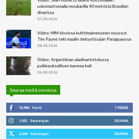
uskomattomalla moukarilla 40 metristä Brasilian
divarissa
07.08.2026
Video: MM-kisoissa kulttimaineeseen noussut
Tim Payne teki maalin debyytissään Paraguayssa
08.08.2026
Video: Argentiinan aladivariottelussa
poikkeuksellisen karmea keli
06.08.2026
Seuraa meitä somessa
10,990
Fanit
TYKKÄÄ
1,025
Seuraajat
SEURAA
2,304
Seuraajat
SEURAA