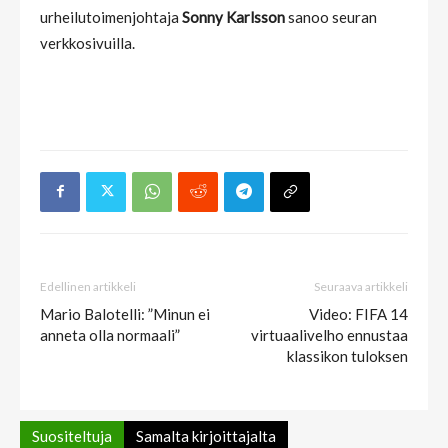
urheilutoimenjohtaja
Sonny Karlsson
sanoo seuran
verkkosivuilla.
Edellinen artikkeli
Seuraava artikkeli
Mario Balotelli: ”Minun ei
Video: FIFA 14
anneta olla normaali”
virtuaalivelho ennustaa
klassikon tuloksen
Suositeltuja
Samalta kirjoittajalta