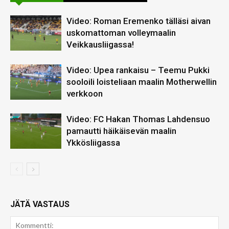
Video: Roman Eremenko tälläsi aivan
uskomattoman volleymaalin
Veikkausliigassa!
Video: Upea rankaisu – Teemu Pukki
sooloili loisteliaan maalin Motherwellin
verkkoon
Video: FC Hakan Thomas Lahdensuo
pamautti häikäisevän maalin
Ykkösliigassa
JÄTÄ VASTAUS