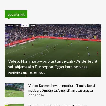
Suositellut
Video: Hammarby-puolustus sekoili – Anderlecht
sai lahjamaalin Eurooppa-liigan karsinnoissa
-
Puoliaika.com
03.08.2026
Video: Kaamea hevosenpotku – Tomás Rossi
maalasi 30 metristä Argentiinan pääsarjassa
07.08.2026
Video: Jean Roberto laukoi voittomaalin