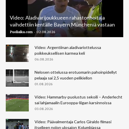
Video: Aladivarijoukkueen rahastonhoitaja
vaihdettiin kentälle Bayern Müncheniä vastaan
-
Puoliaika.com
02.08.2026
Video: Argentiinan aladivariottelussa
poikkeuksellisen karmea keli
06.08.2026
Nelosen ottelussa erotuomarin pahoinpidellyt
pelaaja sai 2,5 vuoden pelikiellon
01.08.2026
Video: Hammarby-puolustus sekoili – Anderlecht
sai lahjamaalin Eurooppa-liigan karsinnoissa
03.08.2026
Video: Päävalmentaja Carlos Giraldo filmasi
itselleen nolon ulosajon Kolumbiassa