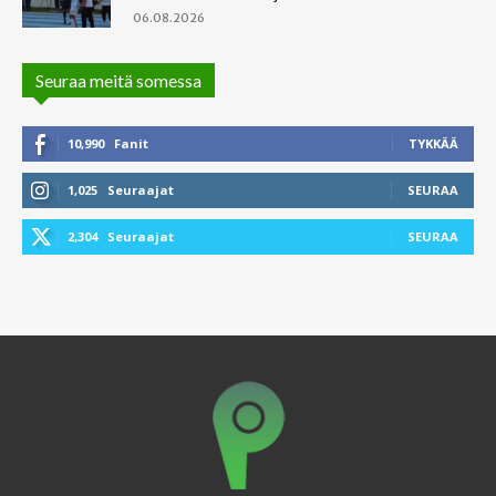
06.08.2026
Seuraa meitä somessa
10,990
Fanit
TYKKÄÄ
1,025
Seuraajat
SEURAA
2,304
Seuraajat
SEURAA