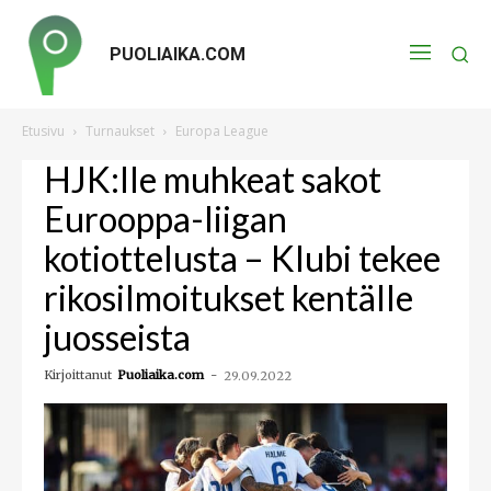
PUOLIAIKA.COM
Etusivu
Turnaukset
Europa League
HJK:lle muhkeat sakot
Eurooppa-liigan
kotiottelusta – Klubi tekee
rikosilmoitukset kentälle
juosseista
Kirjoittanut
Puoliaika.com
-
29.09.2022