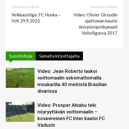
Edellinen artikkeli
Seuraava artikkeli
Veikkausliiga: FC Honka –
Video: Olivier Giroudin
HJK 29.9.2022
ajattoman kaunis
skorpionipotkumaali
Valioliigassa 2017
Suositeltuja
Samalta kirjoittajalta
Video: Jean Roberto laukoi
voittomaalin uskomattomalla
moukarilla 40 metristä Brasilian
divarissa
Video: Prosper Ahiabu teki
nöyryyttävän voittomaalin –
kovavireinen FC Inter kaatoi FC
Vaduzin