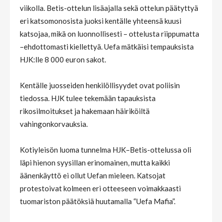
viikolla. Betis-ottelun lisäajalla sekä ottelun päätyttyä
eri katsomonosista juoksi kentälle yhteensä kuusi
katsojaa, mikä on luonnollisesti – ottelusta riippumatta
–ehdottomasti kiellettyä. Uefa mätkäisi tempauksista
HJK:lle 8 000 euron sakot.
Kentälle juosseiden henkilöllisyydet ovat poliisin
tiedossa. HJK tulee tekemään tapauksista
rikosilmoitukset ja hakemaan häiriköiltä
vahingonkorvauksia.
Kotiyleisön luoma tunnelma HJK–Betis-ottelussa oli
läpi hienon syysillan erinomainen, mutta kaikki
äänenkäyttö ei ollut Uefan mieleen. Katsojat
protestoivat kolmeen eri otteeseen voimakkaasti
tuomariston päätöksiä huutamalla “Uefa Mafia”.