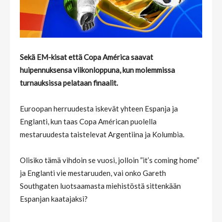
Sekä EM-kisat että Copa América saavat
huipennuksensa viikonloppuna, kun molemmissa
turnauksissa pelataan finaalit.
Euroopan herruudesta iskevät yhteen Espanja ja
Englanti, kun taas Copa Américan puolella
mestaruudesta taistelevat Argentiina ja Kolumbia.
Olisiko tämä vihdoin se vuosi, jolloin ”it’s coming home”
ja Englanti vie mestaruuden, vai onko Gareth
Southgaten luotsaamasta miehistöstä sittenkään
Espanjan kaatajaksi?