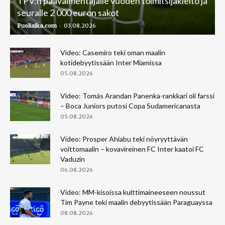
TPV:n päävalmentajalle vuoden toimitsijakielto ja
seuralle 2 000 euron sakot
-
Puoliaika.com
03.08.2026
Video: Casemiro teki oman maalin
kotidebyytissään Inter Miamissa
05.08.2026
Video: Tomás Arandan Panenka-rankkari oli farssi
– Boca Juniors putosi Copa Sudamericanasta
05.08.2026
Video: Prosper Ahiabu teki nöyryyttävän
voittomaalin – kovavireinen FC Inter kaatoi FC
Vaduzin
06.08.2026
Video: MM-kisoissa kulttimaineeseen noussut
Tim Payne teki maalin debyytissään Paraguayssa
08.08.2026