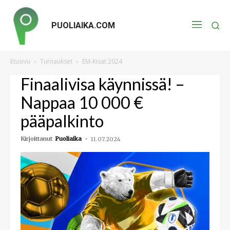
PUOLIAIKA.COM
Etusivu
Turnaukset
EM-Kisat 2024
Finaalivisa käynnissä! –
Nappaa 10 000 €
pääpalkinto
Kirjoittanut
Puoliaika
-
11.07.2024