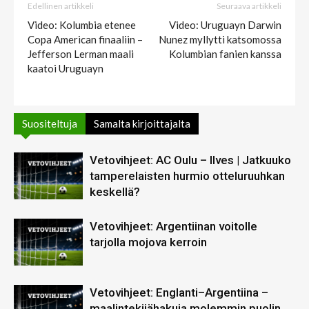
Edellinen artikkeli
Seuraava artikkeli
Video: Kolumbia etenee
Video: Uruguayn Darwin
Copa American finaaliin –
Nunez myllytti katsomossa
Jefferson Lerman maali
Kolumbian fanien kanssa
kaatoi Uruguayn
Suositeltuja
Samalta kirjoittajalta
Vetovihjeet: AC Oulu – Ilves | Jatkuuko
tamperelaisten hurmio otteluruuhkan
keskellä?
Vetovihjeet: Argentiinan voitolle
tarjolla mojova kerroin
Vetovihjeet: Englanti–Argentiina –
maalintekijähakuja molemmin puolin