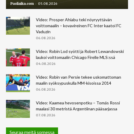
-
Puoliaika.com
05.08.2026
Video: Prosper Ahiabu teki nöyryyttävän
voittomaalin – kovavireinen FC Inter kaatoi FC
Vaduzin
06.08.2026
Video: Robin Lod syötti ja Robert Lewandowski
laukoi voittomaalin Chicago Firelle MLS:ssä
04.08.2026
Video: Robin van Persie tekee uskomattoman
maalin syöksypuskulla MM-kisoissa 2014
06.08.2026
Video: Kaamea hevosenpotku – Tomás Rossi
maalasi 30 metristä Argentiinan pääsarjassa
07.08.2026
Seuraa meitä somessa