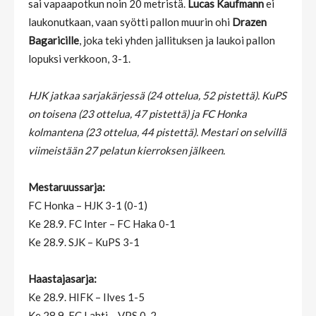
sai vapaapotkun noin 20 metristä.
Lucas Kaufmann
ei
laukonutkaan, vaan syötti pallon muurin ohi
Drazen
Bagaricille
, joka teki yhden jallituksen ja laukoi pallon
lopuksi verkkoon, 3-1.
HJK jatkaa sarjakärjessä (24 ottelua, 52 pistettä). KuPS
on toisena (23 ottelua, 47 pistettä) ja FC Honka
kolmantena (23 ottelua, 44 pistettä). Mestari on selvillä
viimeistään 27 pelatun kierroksen jälkeen.
Mestaruussarja:
FC Honka – HJK 3-1 (0-1)
Ke 28.9. FC Inter – FC Haka 0-1
Ke 28.9. SJK – KuPS 3-1
Haastajasarja:
Ke 28.9. HIFK – Ilves 1-5
Ke 28.9. FC Lahti – VPS 0-2