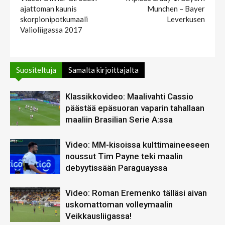
ajattoman kaunis
Munchen – Bayer
skorpionipotkumaali
Leverkusen
Valioliigassa 2017
Suositeltuja
Samalta kirjoittajalta
Klassikkovideo: Maalivahti Cassio
päästää epäsuoran vaparin tahallaan
maaliin Brasilian Serie A:ssa
Video: MM-kisoissa kulttimaineeseen
noussut Tim Payne teki maalin
debyytissään Paraguayssa
Video: Roman Eremenko tälläsi aivan
uskomattoman volleymaalin
Veikkausliigassa!