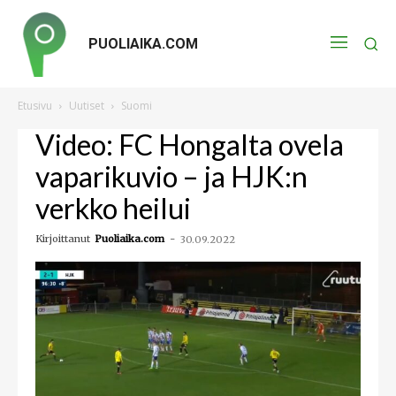
PUOLIAIKA.COM
Etusivu
Uutiset
Suomi
Video: FC Hongalta ovela
vaparikuvio – ja HJK:n
verkko heilui
Kirjoittanut
Puoliaika.com
-
30.09.2022