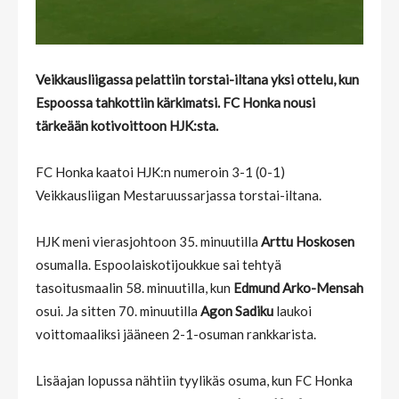
Veikkausliigassa pelattiin torstai-iltana yksi ottelu, kun
Espoossa tahkottiin kärkimatsi. FC Honka nousi
tärkeään kotivoittoon HJK:sta.
FC Honka kaatoi HJK:n numeroin 3-1 (0-1)
Veikkausliigan Mestaruussarjassa torstai-iltana.
HJK meni vierasjohtoon 35. minuutilla
Arttu Hoskosen
osumalla. Espoolaiskotijoukkue sai tehtyä
tasoitusmaalin 58. minuutilla, kun
Edmund Arko-Mensah
osui. Ja sitten 70. minuutilla
Agon Sadiku
laukoi
voittomaaliksi jääneen 2-1-osuman rankkarista.
Lisäajan lopussa nähtiin tyylikäs osuma, kun FC Honka