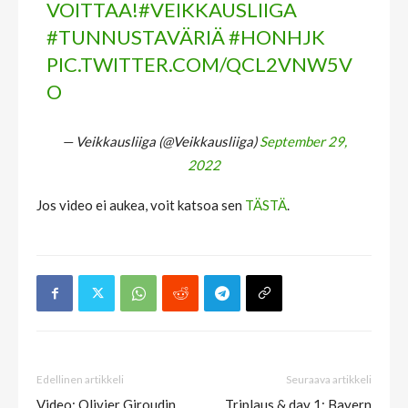
VOITTAA!
#VEIKKAUSLIIGA
#TUNNUSTAVÄRIÄ
#HONHJK
PIC.TWITTER.COM/QCL2VNW5V
O
— Veikkausliiga (@Veikkausliiga)
September 29,
2022
Jos video ei aukea, voit katsoa sen
TÄSTÄ
.
Edellinen artikkeli
Seuraava artikkeli
Video: Olivier Giroudin
Triplaus & day 1: Bayern