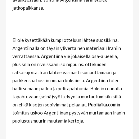
jatkopaikkansa.
Ei ole kysettäkään kumpi otteluun lähtee suosikkina.
Argentiinalla on täysin ylivertainen materiaali Iraniin
verrattaessa. Argentiina vie jokaisella osa-alueella,
plus sillä on riveissään iso nippu ns. otteluiden
ratkaisijoita. Iran lähtee varmasti sumputtamaan ja
parkkeeraa bussin omaan boksiinsa. Argentiina tulee
hallitsemaan palloa ja pelitapahtumia. Boksin reunalla
tapahtuvaan (seinä)syöttelyyn ja murtautumisiin sillä
on ehkä kisojen sopivimmat pelaajat.
Puoliaika.comin
toimitus uskoo Argentiinan pystyvän murtamaan Iranin
puolustusmuurin muutamia kertoja.