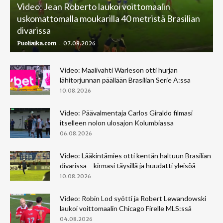
Video: Jean Roberto laukoi voittomaalin
uskomattomalla moukarilla 40 metristä Brasilian
divarissa
-
Puoliaika.com
07.08.2026
Video: Maalivahti Warleson otti hurjan
lähitorjunnan päällään Brasilian Serie A:ssa
10.08.2026
Video: Päävalmentaja Carlos Giraldo filmasi
itselleen nolon ulosajon Kolumbiassa
06.08.2026
Video: Lääkintämies otti kentän haltuun Brasilian
divarissa – kirmasi täysillä ja huudatti yleisöä
10.08.2026
Video: Robin Lod syötti ja Robert Lewandowski
laukoi voittomaalin Chicago Firelle MLS:ssä
04.08.2026