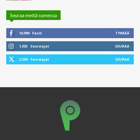
Seuraa meitä somessa
10,990
Fanit
TYKKÄÄ
1,025
Seuraajat
SEURAA
2,304
Seuraajat
SEURAA