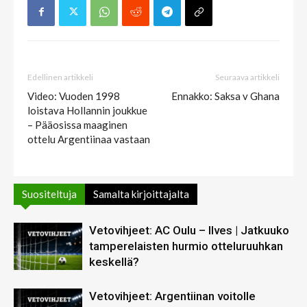
Edellinen artikkeli
Seuraava artikkeli
Video: Vuoden 1998
Ennakko: Saksa v Ghana
loistava Hollannin joukkue
– Pääosissa maaginen
ottelu Argentiinaa vastaan
Suositeltuja
Samalta kirjoittajalta
Vetovihjeet: AC Oulu – Ilves | Jatkuuko
tamperelaisten hurmio otteluruuhkan
keskellä?
Vetovihjeet: Argentiinan voitolle