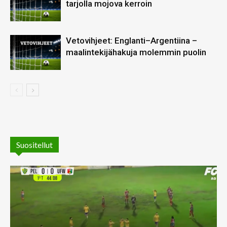
tarjolla mojova kerroin
Vetovihjeet: Englanti–Argentiina –
maalintekijähakuja molemmin puolin
Suositellut