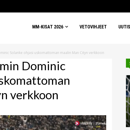
MM-KISAT 2026
VETOVIHJEET
UUTI
minic Solanke ohjasi uskomattoman maalin Man Cityn verkkoon
amin Dominic
 uskomattoman
yn verkkoon