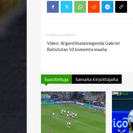
Edellinen artikkeli
Video: Argentiinalaislegenda Gabriel
Batistutan 50 komeinta maalia
Suositeltuja
Samalta kirjoittajalta