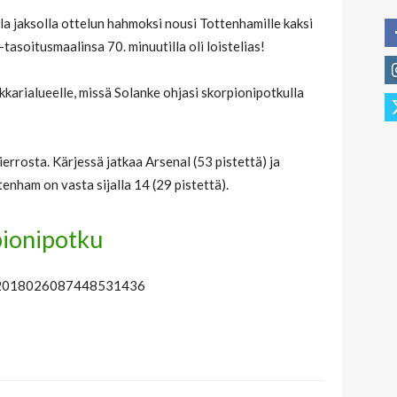
lla jaksolla ottelun hahmoksi nousi Tottenhamille kaksi
tasoitusmaalinsa 70. minuutilla oli loistelias!
nkkarialueelle, missä Solanke ohjasi skorpionipotkulla
ierrosta. Kärjessä jatkaa Arsenal (53 pistettä) ja
tenham on vasta sijalla 14 (29 pistettä).
pionipotku
tus/2018026087448531436