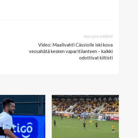
Seuraava artikkeli
Video: Maalivahti Cássiolle iski kova
vessahätä kesken vaparitilanteen – kaikki
odottivat kiltisti