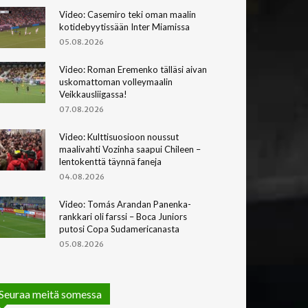
Video: Casemiro teki oman maalin
kotidebyytissään Inter Miamissa
05.08.2026
Video: Roman Eremenko tälläsi aivan
uskomattoman volleymaalin
Veikkausliigassa!
07.08.2026
Video: Kulttisuosioon noussut
maalivahti Vozinha saapui Chileen –
lentokenttä täynnä faneja
04.08.2026
Video: Tomás Arandan Panenka-
rankkari oli farssi – Boca Juniors
putosi Copa Sudamericanasta
05.08.2026
Seuraa meitä somessa