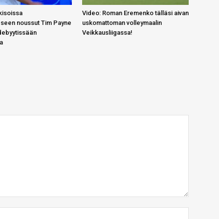
kisoissa
Video: Roman Eremenko tälläsi aivan
eseen noussut Tim Payne
uskomattoman volleymaalin
 debyytissään
Veikkausliigassa!
a