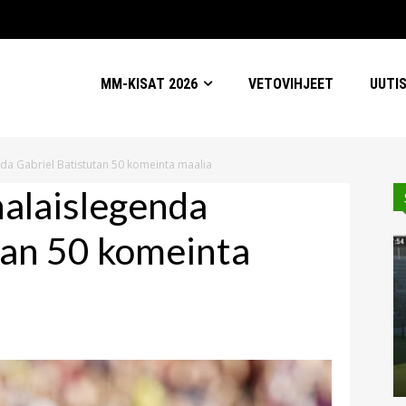
MM-KISAT 2026
VETOVIHJEET
UUTI
nda Gabriel Batistutan 50 komeinta maalia
nalaislegenda
tan 50 komeinta