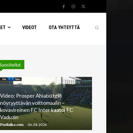
SET
VIDEOT
OTA YHTEYTTÄ
Suositellut
Video: Prosper Ahiabu teki
nöyryyttävän voittomaalin –
kovavireinen FC Inter kaatoi FC
Vaduzin
-
Puoliaika.com
06.08.2026