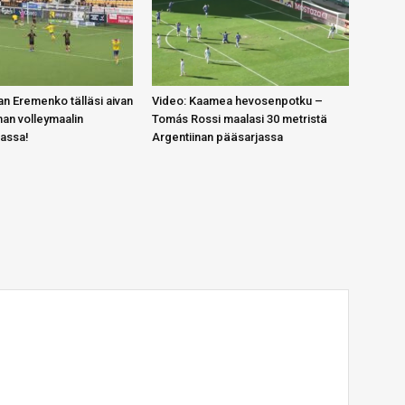
n Eremenko tälläsi aivan
Video: Kaamea hevosenpotku –
an volleymaalin
Tomás Rossi maalasi 30 metristä
gassa!
Argentiinan pääsarjassa