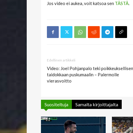
Jos video ei aukea, voit katsoa sen
TÄSTÄ
.
Edellinen artikkeli
Video: Joel Pohjanpalo teki poikkeuksellise
taidokkaan puskumaalin – Palermolle
vierasvoitto
Suositeltuja
Samalta kirjoittajalta