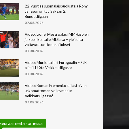
22-vuotias suomalaispuolustaja Rony
Jansson siirtyy Saksan 2.
Bundesliigaan
02.08.2026
Video: Lionel Messi palasi MM-kisojen
jälkeen kentälle MLS:ssä – yleisöltä
valtavat suosionosoitukset
03.08.2026
Video: Murilo tälläsi Eurogoalin – SJK
alisti HJK:ta Veikkausliigassa
03.08.2026
Video: Roman Eremenko tälläsi aivan
uskomattoman volleymaalin
Veikkausliigassa!
07.08.2026
Seuraa meitä somessa