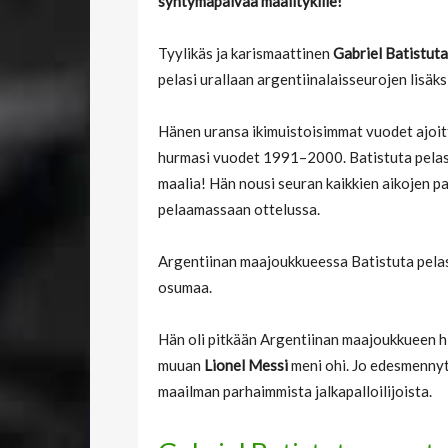
syntymäpäivää maalitykille!
Tyylikäs ja karismaattinen
Gabriel Batistuta
pelasi urallaan argentiinalaisseurojen lisäksi
Hänen uransa ikimuistoisimmat vuodet ajoitt
hurmasi vuodet 1991–2000. Batistuta pelas
maalia! Hän nousi seuran kaikkien aikojen p
pelaamassaan ottelussa.
Argentiinan maajoukkueessa Batistuta pelas
osumaa.
Hän oli pitkään Argentiinan maajoukkueen h
muuan
Lionel Messi
meni ohi. Jo edesmenny
maailman parhaimmista jalkapalloilijoista.