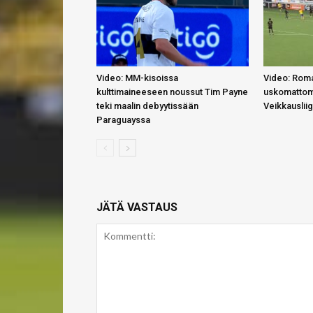
Video: MM-kisoissa
Video: Roma
kulttimaineeseen noussut Tim Payne
uskomattom
teki maalin debyytissään
Veikkauslii
Paraguayssa
JÄTÄ VASTAUS