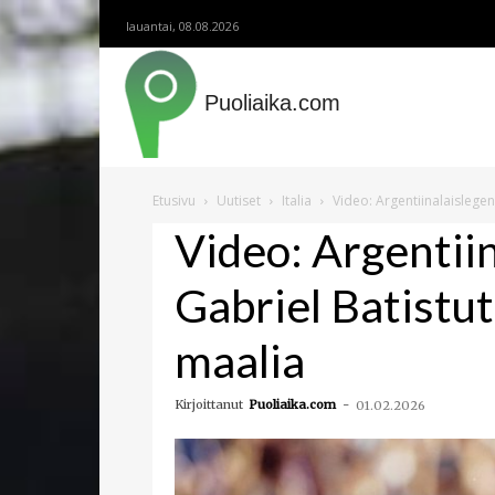
lauantai, 08.08.2026
Puoliaika.com
Etusivu
Uutiset
Italia
Video: Argentiinalaislege
Video: Argentii
Gabriel Batistu
maalia
Kirjoittanut
Puoliaika.com
-
01.02.2026