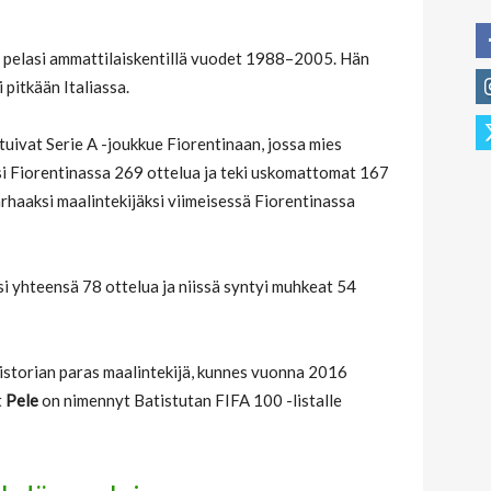
pelasi ammattilaiskentillä vuodet 1988–2005. Hän
 pitkään Italiassa.
uivat Serie A -joukkue Fiorentinaan, jossa mies
i Fiorentinassa 269 ottelua ja teki uskomattomat 167
arhaaksi maalintekijäksi viimeisessä Fiorentinassa
i yhteensä 78 ottelua ja niissä syntyi muhkeat 54
istorian paras maalintekijä, kunnes vuonna 2016
t
Pele
on nimennyt Batistutan FIFA 100 -listalle