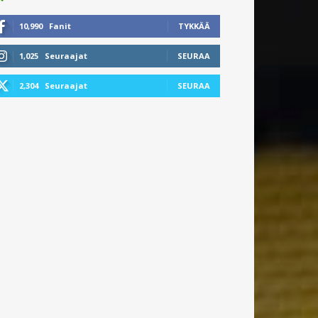
10,990
Fanit
TYKKÄÄ
1,025
Seuraajat
SEURAA
2,304
Seuraajat
SEURAA