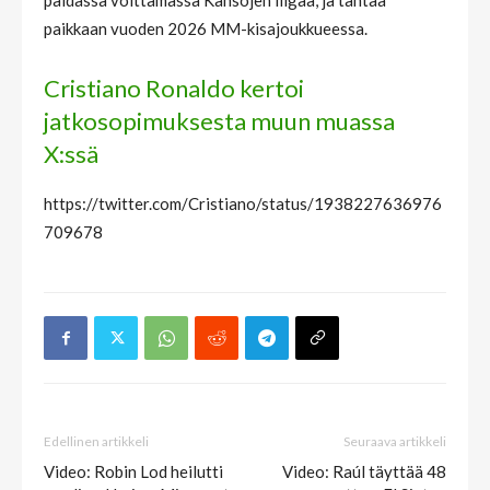
paidassa voittamassa Kansojen liigaa, ja tähtää
paikkaan vuoden 2026 MM-kisajoukkueessa.
Cristiano Ronaldo kertoi
jatkosopimuksesta muun muassa
X:ssä
https://twitter.com/Cristiano/status/1938227636976
709678
Edellinen artikkeli
Seuraava artikkeli
Video: Robin Lod heilutti
Video: Raúl täyttää 48