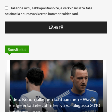
Tallenna nimi, sähköpostiosoite ja verkkosivusto tällä
selaimella seuraavan kerran kommentoidessani.
Suositellut
Video: Kohun jälkeinen kohtaaminen – Wayne
Bridge ei kättele John Terryä Valioliigassa 2010
-
Puoliaika.com
05.08.2026