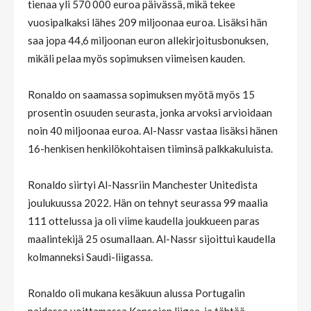
tienaa yli 570 000 euroa päivässä, mikä tekee
vuosipalkaksi lähes 209 miljoonaa euroa. Lisäksi hän
saa jopa 44,6 miljoonan euron allekirjoitusbonuksen,
mikäli pelaa myös sopimuksen viimeisen kauden.
Ronaldo on saamassa sopimuksen myötä myös 15
prosentin osuuden seurasta, jonka arvoksi arvioidaan
noin 40 miljoonaa euroa. Al-Nassr vastaa lisäksi hänen
16-henkisen henkilökohtaisen tiiminsä palkkakuluista.
Ronaldo siirtyi Al-Nassriin Manchester Unitedista
joulukuussa 2022. Hän on tehnyt seurassa 99 maalia
111 ottelussa ja oli viime kaudella joukkueen paras
maalintekijä 25 osumallaan. Al-Nassr sijoittui kaudella
kolmanneksi Saudi-liigassa.
Ronaldo oli mukana kesäkuun alussa Portugalin