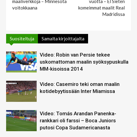
maaliverkkoja – Minnesota
vuotta – El Sieten
voitokkaana
komeimmat maalit Real
Madridissa
Suositeltuja
Samalta kirjoittajalta
Video: Robin van Persie tekee
uskomattoman maalin syöksypuskulla
MM-kisoissa 2014
Video: Casemiro teki oman maalin
kotidebyytissään Inter Miamissa
Video: Tomás Arandan Panenka-
rankkari oli farssi – Boca Juniors
putosi Copa Sudamericanasta