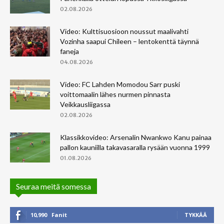
02.08.2026
Video: Kulttisuosioon noussut maalivahti
Vozinha saapui Chileen – lentokenttä täynnä
faneja
04.08.2026
Video: FC Lahden Momodou Sarr puski
voittomaalin lähes nurmen pinnasta
Veikkausliigassa
02.08.2026
Klassikkovideo: Arsenalin Nwankwo Kanu painaa
pallon kauniilla takavasaralla rysään vuonna 1999
01.08.2026
Seuraa meitä somessa
10,990
Fanit
TYKKÄÄ