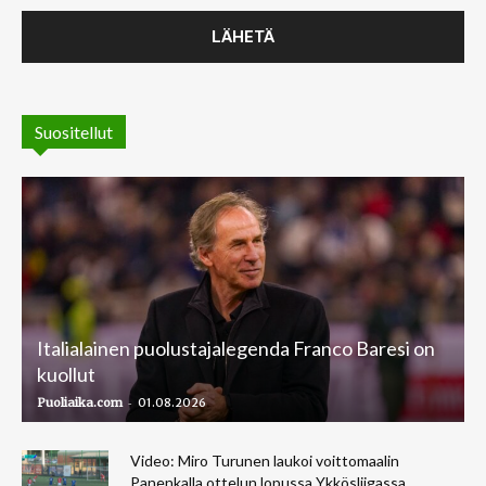
Suositellut
Italialainen puolustajalegenda Franco Baresi on
kuollut
-
Puoliaika.com
01.08.2026
Video: Miro Turunen laukoi voittomaalin
Panenkalla ottelun lopussa Ykkösliigassa