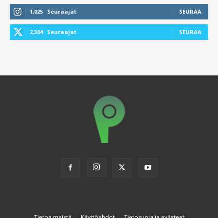
1,025
Seuraajat
SEURAA
2,304
Seuraajat
SEURAA
Tietoa meistä
Käyttöehdot
Tietosuoja ja evästeet