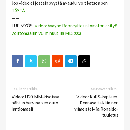
Jos video ei jostain syystä avaudu, voit katsoa sen
TÄSTÄ
.
— —
LUE MYÖS:
Video: Wayne Rooneylta uskomaton esityö
voittomaaliin 96. minuutilla MLS:ssä
Edellinen artikkeli
Seuraava artikkeli
Video: U20 MM-kisoissa
Video: KuPS-kapteeni
nähtiin harvinaisen outo
Pennaselta kliininen
lantiomaali
viimeistely ja Ronaldo-
tuuletus