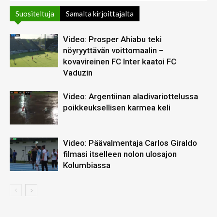
Suositeltuja
Samalta kirjoittajalta
Video: Prosper Ahiabu teki
nöyryyttävän voittomaalin –
kovavireinen FC Inter kaatoi FC
Vaduzin
Video: Argentiinan aladivariottelussa
poikkeuksellisen karmea keli
Video: Päävalmentaja Carlos Giraldo
filmasi itselleen nolon ulosajon
Kolumbiassa