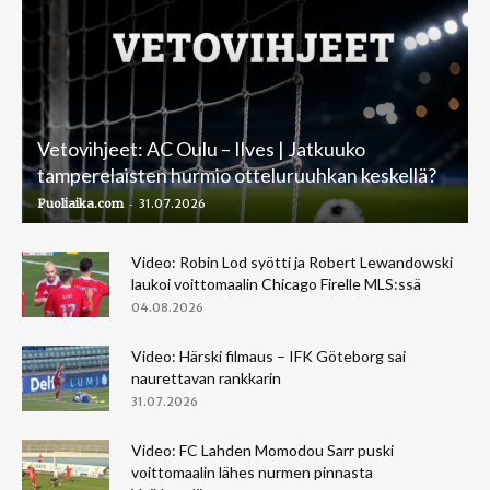
Vetovihjeet: AC Oulu – Ilves | Jatkuuko
tamperelaisten hurmio otteluruuhkan keskellä?
-
Puoliaika.com
31.07.2026
Video: Robin Lod syötti ja Robert Lewandowski
laukoi voittomaalin Chicago Firelle MLS:ssä
04.08.2026
Video: Härski filmaus – IFK Göteborg sai
naurettavan rankkarin
31.07.2026
Video: FC Lahden Momodou Sarr puski
voittomaalin lähes nurmen pinnasta