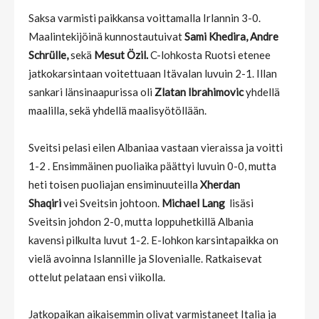
Saksa varmisti paikkansa voittamalla Irlannin 3-0.
Maalintekijöinä kunnostautuivat
Sami Khedira, Andre
Schrülle,
sekä
Mesut Özil.
C-lohkosta Ruotsi etenee
jatkokarsintaan voitettuaan Itävalan luvuin 2-1. Illan
sankari länsinaapurissa oli
Zlatan Ibrahimovic
yhdellä
maalilla, sekä yhdellä maalisyötöllään.
Sveitsi pelasi eilen Albaniaa vastaan vieraissa ja voitti
1-2 . Ensimmäinen puoliaika päättyi luvuin 0-0, mutta
heti toisen puoliajan ensiminuuteilla
Xherdan
Shaqiri
vei Sveitsin johtoon.
Michael Lang
lisäsi
Sveitsin johdon 2-0, mutta loppuhetkillä Albania
kavensi pilkulta luvut 1-2. E-lohkon karsintapaikka on
vielä avoinna Islannille ja Slovenialle. Ratkaisevat
ottelut pelataan ensi viikolla.
Jatkopaikan aikaisemmin olivat varmistaneet Italia ja