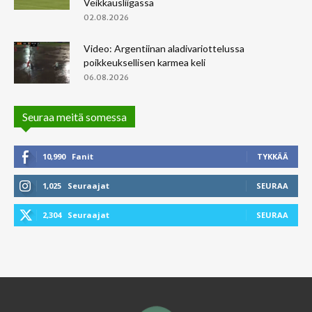
Veikkausliigassa
02.08.2026
Video: Argentiinan aladivariottelussa
poikkeuksellisen karmea keli
06.08.2026
Seuraa meitä somessa
10,990
Fanit
TYKKÄÄ
1,025
Seuraajat
SEURAA
2,304
Seuraajat
SEURAA