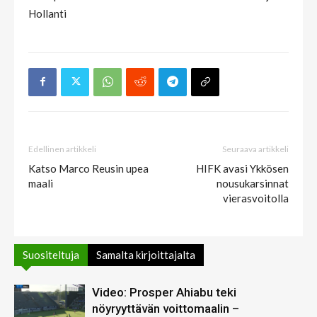
Hollanti
Edellinen artikkeli
Seuraava artikkeli
Katso Marco Reusin upea
HIFK avasi Ykkösen
maali
nousukarsinnat
vierasvoitolla
Suositeltuja
Samalta kirjoittajalta
Video: Prosper Ahiabu teki
nöyryyttävän voittomaalin –