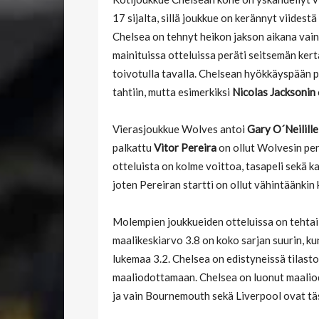
17 sijalta, sillä joukkue on kerännyt viidest
Chelsea on tehnyt heikon jakson aikana vain
mainituissa otteluissa peräti seitsemän kerta
toivotulla tavalla. Chelsean hyökkäyspään p
tahtiin, mutta esimerkiksi
Nicolas Jacksonin
Vierasjoukkue Wolves antoi
Gary O´Neilille
palkattu
Vitor Pereira
on ollut Wolvesin per
otteluista on kolme voittoa, tasapeli sekä k
joten Pereiran startti on ollut vähintäänkin 
Molempien joukkueiden otteluissa on tehtailt
maalikeskiarvo 3.8 on koko sarjan suurin, k
lukemaa 3.2. Chelsea on edistyneissä tilast
maaliodottamaan. Chelsea on luonut maalio
ja vain Bournemouth sekä Liverpool ovat täs