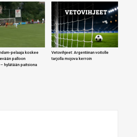
endam-pelaaja koskee
Vetovihjeet: Argentiinan voitolle
evään palloon
tarjolla mojova kerroin
a – hylätään paitsiona