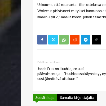
Uskomme, että maanantai-illan ottelussa ei 
Wolvesin piristyneet esitykset huomioon ot
maalin + yli 2,5 maalia kohde, johon esimerk
Edellinen artikkeli
Jacob Friis on Huuhkajien uusi
päävalmentaja – ”Huuhkajissa käynnistyy ny
uusi, jännittävä aikakausi”
Suositeltuja
Samalta kirjoittajalta