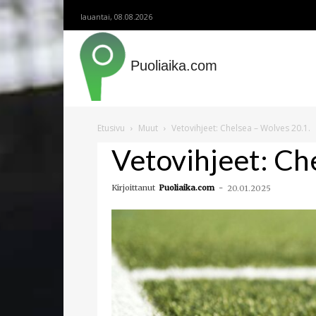
lauantai, 08.08.2026
Puoliaika.com
Etusivu
Muut
Vetovihjeet: Chelsea – Wolves 20.1.
Vetovihjeet: Ch
Kirjoittanut
Puoliaika.com
-
20.01.2025