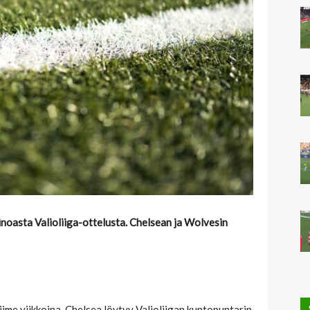
noasta Valioliiga-ottelusta. Chelsean ja Wolvesin
ime viikkoina. Chelsea löytyy Valioliigan kuntopuntarin