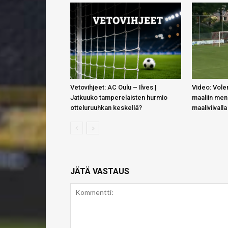
Vetovihjeet: AC Oulu – Ilves |
Video: Vol
Jatkuuko tamperelaisten hurmio
maaliin men
otteluruuhkan keskellä?
maaliviivall
JÄTÄ VASTAUS