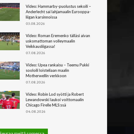
Video: Hammarby-puolustus sekoili –
Anderlecht sai lahjamaalin Eurooppa-
liigan karsinnoissa
03.08.2026
Video: Roman Eremenko tälläsi aivan
uskomattoman volleymaalin
Veikkausliigassa!
07.08.2026
Video: Upea rankaisu – Teemu Pukki
sooloili loisteliaan maalin
Motherwellin verkkoon
07.08.2026
Video: Robin Lod syötti ja Robert
Lewandowski laukoi voittomaalin
Chicago Firelle MLS:ssä
04.08.2026
Seuraa meitä somessa