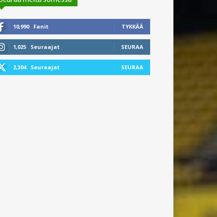
10,990
Fanit
TYKKÄÄ
1,025
Seuraajat
SEURAA
2,304
Seuraajat
SEURAA