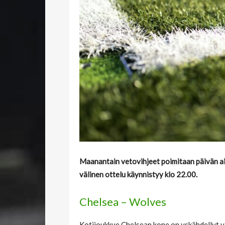
Maanantain vetovihjeet poimitaan päivän ai
välinen ottelu käynnistyy klo 22.00.
Chelsea – Wolves
Kotijoukkue Chelsean kone on yskähdellyt vi