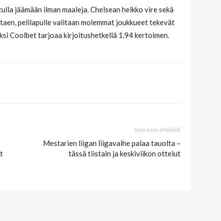
tulla jäämään ilman maaleja. Chelsean heikko vire sekä
taen, pelilapulle valitaan molemmat joukkueet tekevät
iksi Coolbet tarjoaa kirjoitushetkellä 1.94 kertoimen.
Seuraava artikkeli
Mestarien liigan liigavaihe palaa tauolta –
t
tässä tiistain ja keskiviikon ottelut