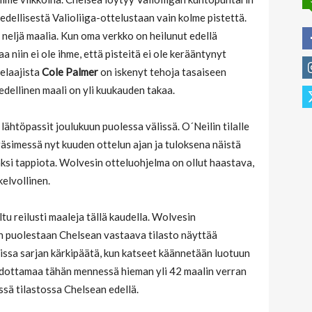
ä edellisestä Valioliiga-ottelustaan vain kolme pistettä.
 neljä maalia. Kun oma verkko on heilunut edellä
a niin ei ole ihme, että pisteitä ei ole kerääntynyt
elaajista
Cole Palmer
on iskenyt tehoja tasaiseen
edellinen maali on yli kuukauden takaa.
lähtöpassit joulukuun puolessa välissä. O´Neilin tilalle
äsimessä nyt kuuden ottelun ajan ja tuloksena näistä
aksi tappiota. Wolvesin otteluohjelma on ollut haastava,
kelvollinen.
u reilusti maaleja tällä kaudella. Wolvesin
un puolestaan Chelsean vastaava tilasto näyttää
oissa sarjan kärkipäätä, kun katseet käännetään luotuun
dottamaa tähän mennessä hieman yli 42 maalin verran
sä tilastossa Chelsean edellä.