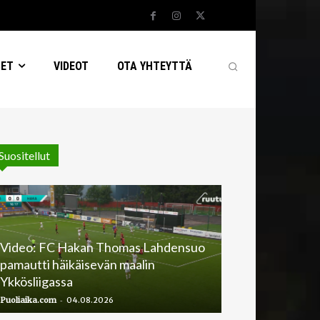
SET
VIDEOT
OTA YHTEYTTÄ
Suositellut
Video: FC Hakan Thomas Lahdensuo
pamautti häikäisevän maalin
Ykkösliigassa
-
Puoliaika.com
04.08.2026