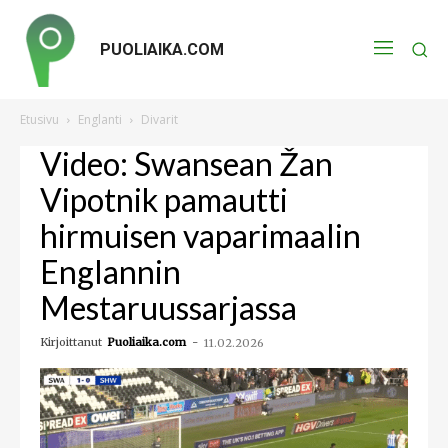
PUOLIAIKA.COM
Etusivu
Englanti
Divarit
Video: Swansean Žan
Vipotnik pamautti
hirmuisen vaparimaalin
Englannin
Mestaruussarjassa
Kirjoittanut
Puoliaika.com
-
11.02.2026