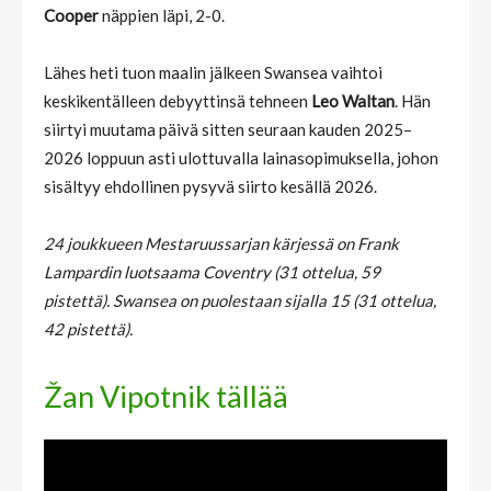
Cooper
näppien läpi, 2-0.
Lähes heti tuon maalin jälkeen Swansea vaihtoi
keskikentälleen debyyttinsä tehneen
Leo Waltan
. Hän
siirtyi muutama päivä sitten seuraan kauden 2025–
2026 loppuun asti ulottuvalla lainasopimuksella, johon
sisältyy ehdollinen pysyvä siirto kesällä 2026.
24 joukkueen Mestaruussarjan kärjessä on Frank
Lampardin luotsaama Coventry (31 ottelua, 59
pistettä). Swansea on puolestaan sijalla 15 (31 ottelua,
42 pistettä).
Žan Vipotnik tällää