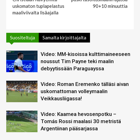
uskomaton tuplapelastus
90+10 minuuttia
maaliviivalta lisäajalla
Suositeltuja
Samalta kirjoittajalta
Video: MM-kisoissa kulttimaineeseen
noussut Tim Payne teki maalin
debyytissään Paraguayssa
Video: Roman Eremenko tälläsi aivan
uskomattoman volleymaalin
Veikkausliigassa!
Video: Kaamea hevosenpotku –
Tomás Rossi maalasi 30 metristä
Argentiinan pääsarjassa