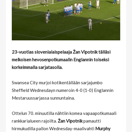
23-vuotias slovenialaispelaaja Žan Vipotnik tälläsi
melkoisen hevosenpotkumaalin Englannin toiseksi
korkeimmalla sarjatasolla.
Swansea City murjoi kotikentällään sarjajumbo
Sheffield Wednesdayn numeroin 4-0 (1-0) Englannin
Mestaruussarjassa sunnuntaina.
Ottelun 70. minuutilla nähtiin komea vapaapotkumaali
rankkarialueen rajoilta.
Žan Vipotnik
pamautti
hirmukudilla pallon Wednesday-maalivahti
Murphy