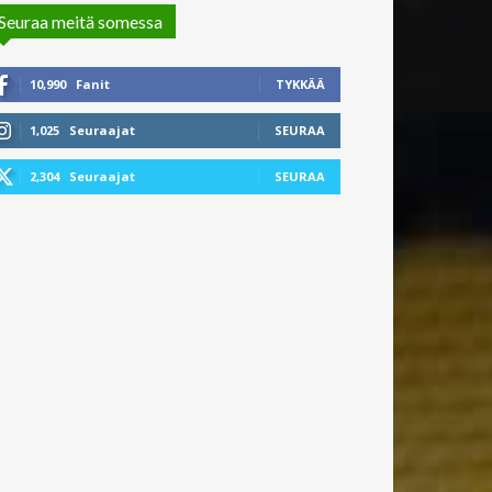
Seuraa meitä somessa
10,990
Fanit
TYKKÄÄ
1,025
Seuraajat
SEURAA
2,304
Seuraajat
SEURAA