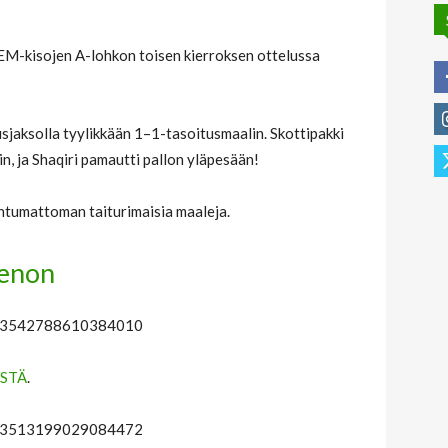
n EM-kisojen A-lohkon toisen kierroksen ottelussa
usjaksolla tyylikkään 1–1-tasoitusmaalin. Skottipakki
n, ja Shaqiri pamautti pallon yläpesään!
ohtumattoman taiturimaisia maaleja.
ienon
1803542788610384010
STÄ
.
1803513199029084472