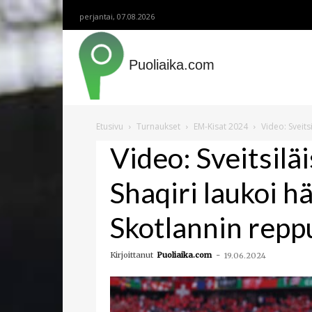
perjantai, 07.08.2026
Puoliaika.com
Etusivu
Turnaukset
EM-Kisat 2024
Video: Sveit
Video: Sveitsil
Shaqiri laukoi h
Skotlannin repp
Kirjoittanut
Puoliaika.com
-
19.06.2024