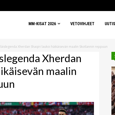
MM-KISAT 2026
VETOVIHJEET
UUTI
siläislegenda Xherdan Shaqiri laukoi häikäisevän maalin Skotlannin reppuun
äislegenda Xherdan
äikäisevän maalin
uun