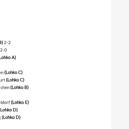
B)
2-2
2-0
Lohko A)
hen
(Lohko C)
furt
(Lohko C)
irchen
(Lohko B)
eldorf
(Lohko E)
(Lohko D)
g
(Lohko D)