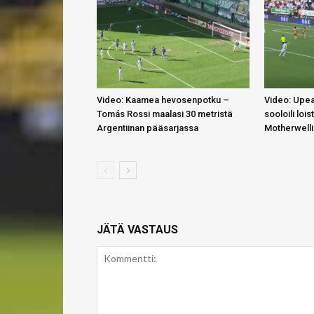
Video: Kaamea hevosenpotku –
Video: Upea
Tomás Rossi maalasi 30 metristä
sooloili lois
Argentiinan pääsarjassa
Motherwell
JÄTÄ VASTAUS