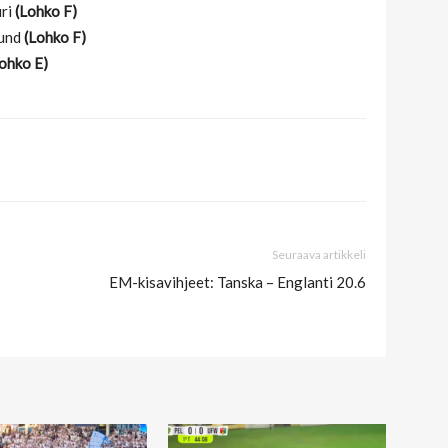
uri
(Lohko F)
mund
(Lohko F)
ohko E)
Seuraava artikkeli
EM-kisavihjeet: Tanska – Englanti 20.6