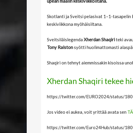
upean maalin keskiviikkoiltana.
Skotlanti ja Sveitsi pelasivat 1–1-tasapeli
keskiviikkona myöhäisiltana.
Sveitsiläislegenda
Xherdan Shaqiri
teki ava
Tony Ralston
syötti huolimattomasti alaspäi
Shaqiri on tehnyt aiemmissakin kisoissa un
Xherdan Shaqiri tekee h
https://twitter.com/EURO2024/status/
Jos video ei aukea, voit yrittää avata sen
TÄ
https://twitter.com/Euro24Hub/status/