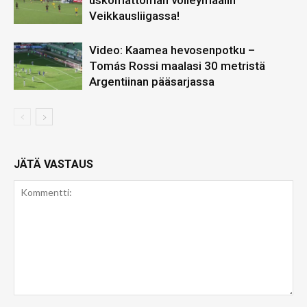
uskomattoman volleymaalin
Veikkausliigassa!
Video: Kaamea hevosenpotku –
Tomás Rossi maalasi 30 metristä
Argentiinan pääsarjassa
JÄTÄ VASTAUS