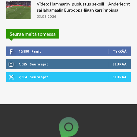
Video: Hammarby-puolustus sekoili – Anderlecht
sai lahjamaalin Eurooppa-liigan karsinnoissa
03.08.2026
Seuraa meitä somessa
10,990
Fanit
TYKKÄÄ
1,025
Seuraajat
SEURAA
2,304
Seuraajat
SEURAA