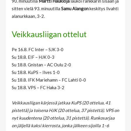
90. minuutilla
Martti Haukioja
laukoi rankkarin sisään ja
sitten vielä 93. minuutilla
Samu Alangon
keskitys livahti
alanurkkaan, 3-2.
Veikkausliigan ottelut
Pe 16.8. FC Inter – SJK 3-0
Su 18.8. EIF – HJK 0-3
Su 18.8. Gnistan – AC Oulu 2-0
Su 18.8. KuPS – Ilves 1-0
Su 18.8. IFK Mariehamn – FC Lahti 0-0
Su 18.8. VPS – FC Haka 3-2
Veikkausliigan kärjessä jatkaa KuPS (20 ottelua, 41
pistettä) ja toisena HJK (20 ottelua, 37 pistettä). VPS on
nyt kuudentena (20 ottelua, 31 pistettä). Runkosarjaa
on jäljellä kaksi kierrosta, jonka jälkeen sijoilla 1–6