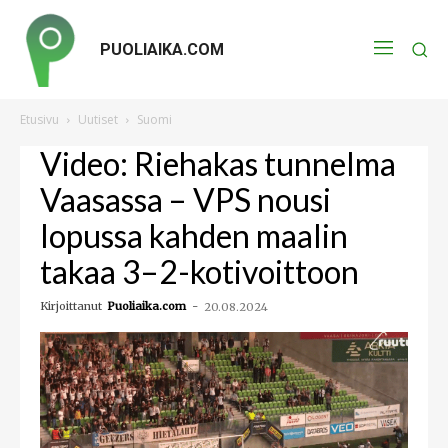
PUOLIAIKA.COM
Etusivu
Uutiset
Suomi
Video: Riehakas tunnelma
Vaasassa – VPS nousi
lopussa kahden maalin
takaa 3–2-kotivoittoon
Kirjoittanut
Puoliaika.com
-
20.08.2024