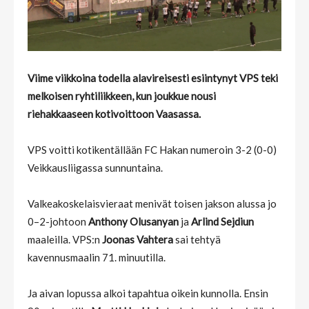
Viime viikkoina todella alavireisesti esiintynyt VPS teki
melkoisen ryhtiliikkeen, kun joukkue nousi
riehakkaaseen kotivoittoon Vaasassa.
VPS voitti kotikentällään FC Hakan numeroin 3-2 (0-0)
Veikkausliigassa sunnuntaina.
Valkeakoskelaisvieraat menivät toisen jakson alussa jo
0–2-johtoon
Anthony Olusanyan
ja
Arlind Sejdiun
maaleilla. VPS:n
Joonas Vahtera
sai tehtyä
kavennusmaalin 71. minuutilla.
Ja aivan lopussa alkoi tapahtua oikein kunnolla. Ensin