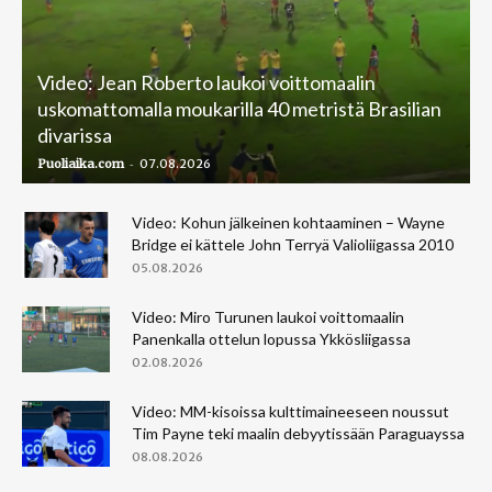
Video: Jean Roberto laukoi voittomaalin
uskomattomalla moukarilla 40 metristä Brasilian
divarissa
-
Puoliaika.com
07.08.2026
Video: Kohun jälkeinen kohtaaminen – Wayne
Bridge ei kättele John Terryä Valioliigassa 2010
05.08.2026
Video: Miro Turunen laukoi voittomaalin
Panenkalla ottelun lopussa Ykkösliigassa
02.08.2026
Video: MM-kisoissa kulttimaineeseen noussut
Tim Payne teki maalin debyytissään Paraguayssa
08.08.2026