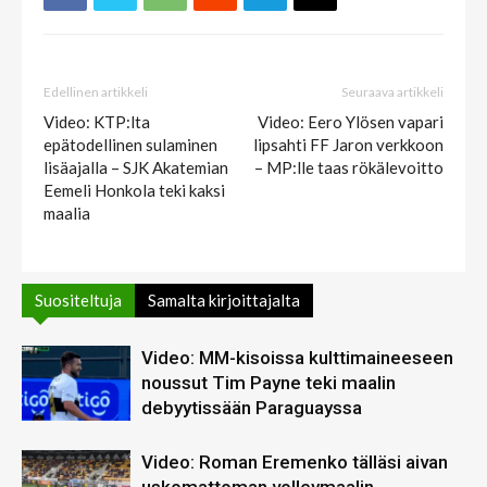
Edellinen artikkeli
Seuraava artikkeli
Video: KTP:lta
Video: Eero Ylösen vapari
epätodellinen sulaminen
lipsahti FF Jaron verkkoon
lisäajalla – SJK Akatemian
– MP:lle taas rökälevoitto
Eemeli Honkola teki kaksi
maalia
Suositeltuja
Samalta kirjoittajalta
Video: MM-kisoissa kulttimaineeseen
noussut Tim Payne teki maalin
debyytissään Paraguayssa
Video: Roman Eremenko tälläsi aivan