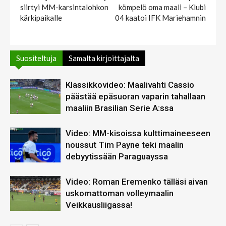
siirtyi MM-karsintalohkon
kömpelö oma maali – Klubi
kärkipaikalle
04 kaatoi IFK Mariehamnin
Suositeltuja
Samalta kirjoittajalta
Klassikkovideo: Maalivahti Cassio
päästää epäsuoran vaparin tahallaan
maaliin Brasilian Serie A:ssa
Video: MM-kisoissa kulttimaineeseen
noussut Tim Payne teki maalin
debyytissään Paraguayssa
Video: Roman Eremenko tälläsi aivan
uskomattoman volleymaalin
Veikkausliigassa!