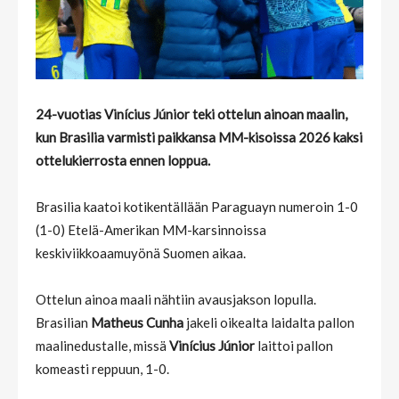
24-vuotias Vinícius Júnior teki ottelun ainoan maalin,
kun Brasilia varmisti paikkansa MM-kisoissa 2026 kaksi
ottelukierrosta ennen loppua.
Brasilia kaatoi kotikentällään Paraguayn numeroin 1-0
(1-0) Etelä-Amerikan MM-karsinnoissa
keskiviikkoaamuyönä Suomen aikaa.
Ottelun ainoa maali nähtiin avausjakson lopulla.
Brasilian
Matheus Cunha
jakeli oikealta laidalta pallon
maalinedustalle, missä
Vinícius Júnior
laittoi pallon
komeasti reppuun, 1-0.