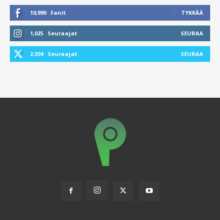
10,990
Fanit
TYKKÄÄ
1,025
Seuraajat
SEURAA
2,304
Seuraajat
SEURAA