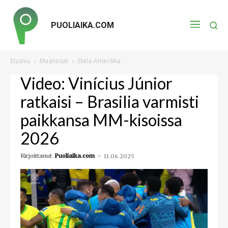
PUOLIAIKA.COM
Etusivu
Maanosat
Etelä-Amerikka
Video: Vinícius Júnior
ratkaisi – Brasilia varmisti
paikkansa MM-kisoissa
2026
Kirjoittanut
Puoliaika.com
-
11.06.2025