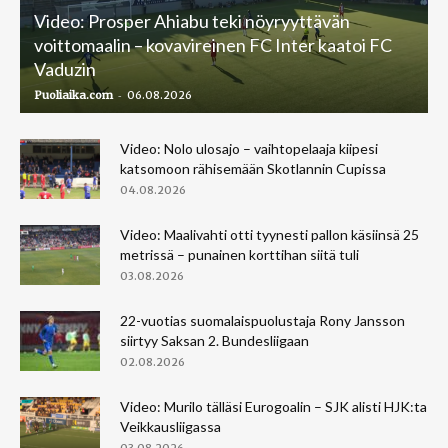
Video: Prosper Ahiabu teki nöyryyttävän
voittomaalin – kovavireinen FC Inter kaatoi FC
Vaduzin
-
Puoliaika.com
06.08.2026
Video: Nolo ulosajo – vaihtopelaaja kiipesi
katsomoon rähisemään Skotlannin Cupissa
04.08.2026
Video: Maalivahti otti tyynesti pallon käsiinsä 25
metrissä – punainen korttihan siitä tuli
03.08.2026
22-vuotias suomalaispuolustaja Rony Jansson
siirtyy Saksan 2. Bundesliigaan
02.08.2026
Video: Murilo tälläsi Eurogoalin – SJK alisti HJK:ta
Veikkausliigassa
03.08.2026