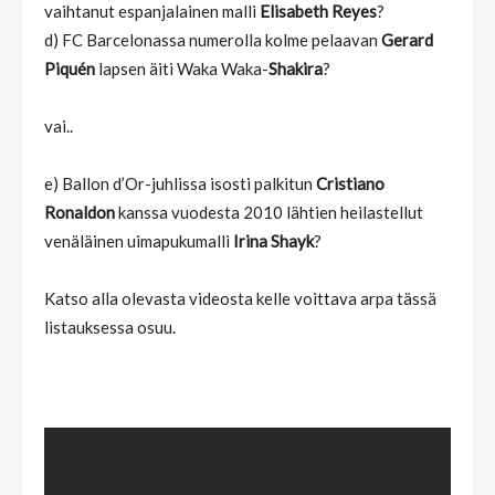
vaihtanut espanjalainen malli
Elisabeth Reyes
?
d) FC Barcelonassa numerolla kolme pelaavan
Gerard
Piquén
lapsen äiti Waka Waka-
Shakira
?
vai..
e) Ballon d’Or-juhlissa isosti palkitun
Cristiano
Ronaldon
kanssa vuodesta 2010 lähtien heilastellut
venäläinen uimapukumalli
Irina Shayk
?
Katso alla olevasta videosta kelle voittava arpa tässä
listauksessa osuu.