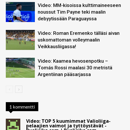
Video: MM-kisoissa kulttimaineeseen
noussut Tim Payne teki maalin
debyytissään Paraguayssa
Video: Roman Eremenko tälläsi aivan
uskomattoman volleymaalin
Veikkausliigassa!
Video: Kaamea hevosenpotku –
Tomás Rossi maalasi 30 metristä
Argentiinan pääsarjassa
1 kommentti
Video: TOP 5 kuumimmat Valioliiga-
pelaajien vaimot ja tyttöystävät -