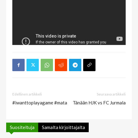
Edellinen artikkeli
Seuraava artikkeli
#iwanttoplayagame #mata
Tänään HJK vs FC Jurmala
Suositeltuja
Samalta kirjoittajalta