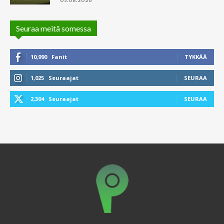
Seuraa meitä somessa
10,990
Fanit
TYKKÄÄ
1,025
Seuraajat
SEURAA
2,304
Seuraajat
SEURAA