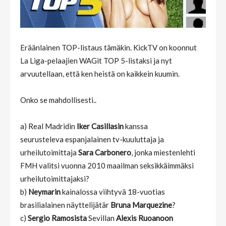
Eräänlainen TOP-listaus tämäkin. KickTV on koonnut
La Liga-pelaajien WAGit TOP 5-listaksi ja nyt
arvuutellaan, että ken heistä on kaikkein kuumin.
Onko se mahdollisesti..
a) Real Madridin
Iker Casillasin
kanssa
seurusteleva espanjalainen tv-kuuluttaja ja
urheilutoimittaja
Sara Carbonero
, jonka miestenlehti
FMH valitsi vuonna 2010 maailman seksikkäimmäksi
urheilutoimittajaksi?
b)
Neymarin
kainalossa viihtyvä 18-vuotias
brasilialainen näyttelijätär
Bruna Marquezine
?
c)
Sergio Ramosista
Sevillan
Alexis Ruoanoon