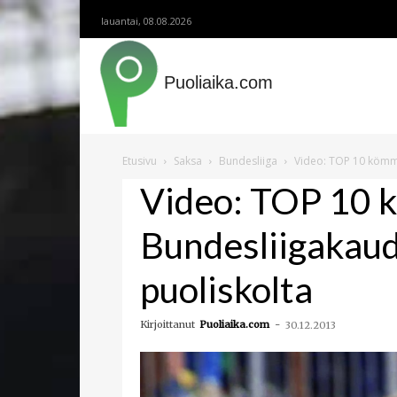
lauantai, 08.08.2026
Puoliaika.com
Etusivu
Saksa
Bundesliiga
Video: TOP 10 kömm
Video: TOP 10
Bundesliigakau
puoliskolta
Kirjoittanut
Puoliaika.com
-
30.12.2013