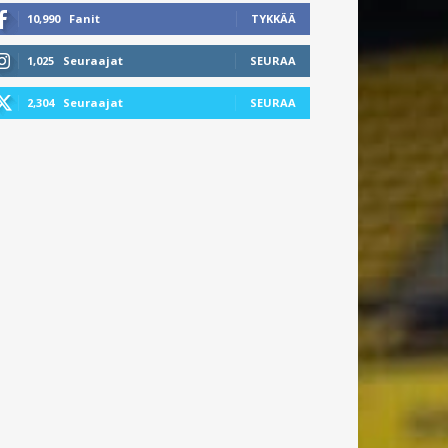
10,990
Fanit
TYKKÄÄ
1,025
Seuraajat
SEURAA
2,304
Seuraajat
SEURAA