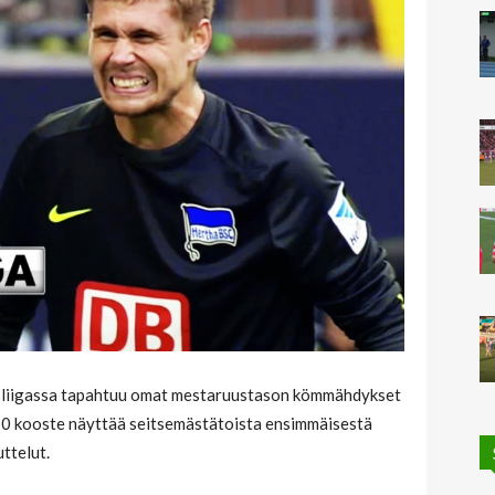
ndesliigassa tapahtuu omat mestaruustason kömmähdykset
10 kooste näyttää seitsemästätoista ensimmäisestä
ttelut.