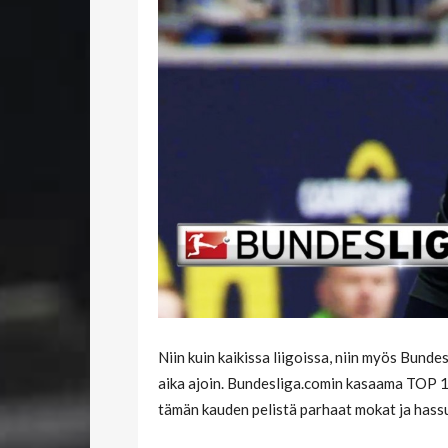
Niin kuin kaikissa liigoissa, niin myös Bu
aika ajoin. Bundesliga.comin kasaama TOP 
tämän kauden pelistä parhaat mokat ja hassu