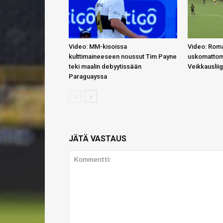
Video: MM-kisoissa
Video: Roma
kulttimaineeseen noussut Tim Payne
uskomattom
teki maalin debyytissään
Veikkauslii
Paraguayssa
JÄTÄ VASTAUS