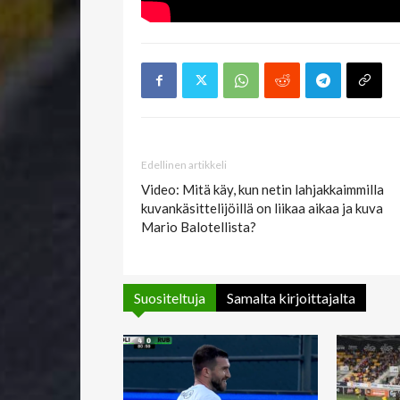
Edellinen artikkeli
Video: Mitä käy, kun netin lahjakkaimmilla
kuvankäsittelijöillä on liikaa aikaa ja kuva
Mario Balotellista?
Suositeltuja
Samalta kirjoittajalta