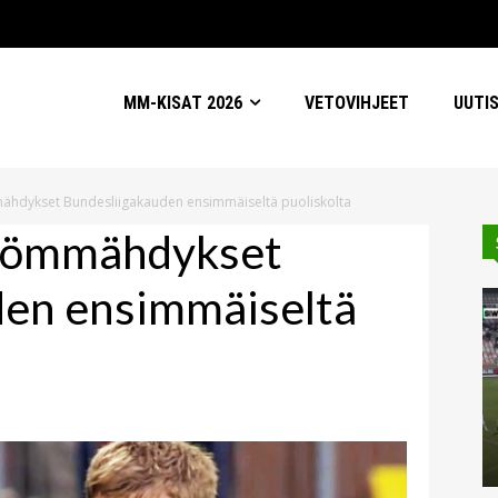
MM-KISAT 2026
VETOVIHJEET
UUTI
ähdykset Bundesliigakauden ensimmäiseltä puoliskolta
 kömmähdykset
den ensimmäiseltä