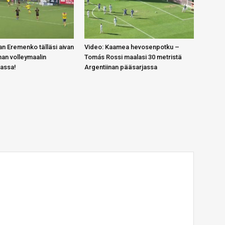
n Eremenko tälläsi aivan
Video: Kaamea hevosenpotku –
an volleymaalin
Tomás Rossi maalasi 30 metristä
gassa!
Argentiinan pääsarjassa