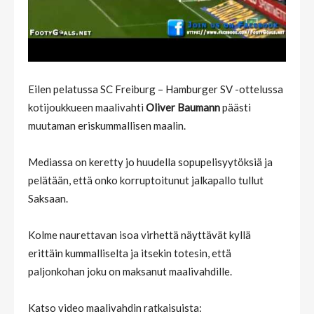
Eilen pelatussa SC Freiburg – Hamburger SV -ottelussa
kotijoukkueen maalivahti
Oliver Baumann
päästi
muutaman eriskummallisen maalin.
Mediassa on keretty jo huudella sopupelisyytöksiä ja
pelätään, että onko korruptoitunut jalkapallo tullut
Saksaan.
Kolme naurettavan isoa virhettä näyttävät kyllä
erittäin kummalliselta ja itsekin totesin, että
paljonkohan joku on maksanut maalivahdille.
Katso video maalivahdin ratkaisuista: