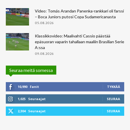
Video: Tomás Arandan Panenka-rankkari oli farssi
– Boca Juniors putosi Copa Sudamericanasta
05.08.2026
Klassikkovideo: Maalivahti Cassio päästää
epäsuoran vaparin tahallaan maaliin Brasilian Serie
A:ssa
09.08.2026
Seuraa meitä somessa
10,990
Fanit
TYKKÄÄ
1,025
Seuraajat
SEURAA
2,304
Seuraajat
SEURAA