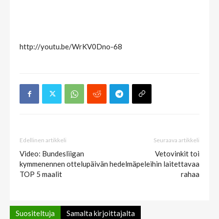
http://youtu.be/WrKV0Dno-68
Edellinen artikkeli
Seuraava artikkeli
Video: Bundesliigan
Vetovinkit toi
kymmenennen ottelupäivän
hedelmäpeleihin laitettavaa
TOP 5 maalit
rahaa
Suositeltuja
Samalta kirjoittajalta