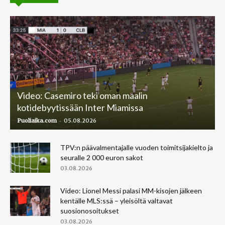
Video: Casemiro teki oman maalin
kotidebyytissään Inter Miamissa
-
Puoliaika.com
05.08.2026
TPV:n päävalmentajalle vuoden toimitsijakielto ja
seuralle 2 000 euron sakot
03.08.2026
Video: Lionel Messi palasi MM-kisojen jälkeen
kentälle MLS:ssä – yleisöltä valtavat
suosionosoitukset
03.08.2026