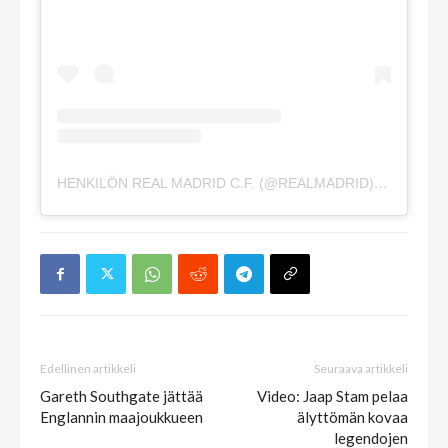
HENKILÖN REAL MADRID C.F. (@REALMADRID) JAKAMA JULKAISU
Edellinen artikkeli
Seuraava artikkeli
Gareth Southgate jättää
Video: Jaap Stam pelaa
Englannin maajoukkueen
älyttömän kovaa
legendojen