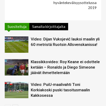
hyväntekeväisyysottelussa
2019
Suositeltuja
Samalta kirjoittajalta
Video: Dijan Vukojević laukoi maalin yli
60 metristä Ruotsin Allsvenskanissa!
Klassikkovideo: Roy Keane ei odottele
ketään – Ronaldo ja Diego Simeone
jäävät ihmettelemään
Video: PuiU-maalivahti Toni
Korkiakoski puski tasoitusmaalin
Kakkosessa