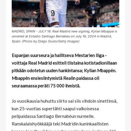
MADRID, SPAIN - JULY 16: Real Madrid new signing, Kylian Mbappe is
unveiled at Estadio Santiago Bernabeu on July 16, 2024 in Madrid,
Spain. (Photo by Diego Souto/Getty Images)
Espanjan suurseura ja hallitseva Mestarien liiga -
voittaja Real Madrid esitteli tiistaina kotistadionillaan
pitkään odotetun uuden hankintansa; Kylian Mbappén.
Mbappén ensiesiintymistä Realin paidassa oli
seuraamassa peräti 75 000 ihmistä.
Jo vuosikausia huhuttu siirto sai siis vihdoin sinettinsä,
kun 25-vuotias supertähti saapui valkoisessa
pelipaidassa Santiago Bernabéun nurmelle.
Ranskalaishyökkääjä teki Madridin kuninkaallisten