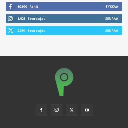
10,990
Fanit
TYKKÄÄ
1,025
Seuraajat
SEURAA
2,304
Seuraajat
SEURAA