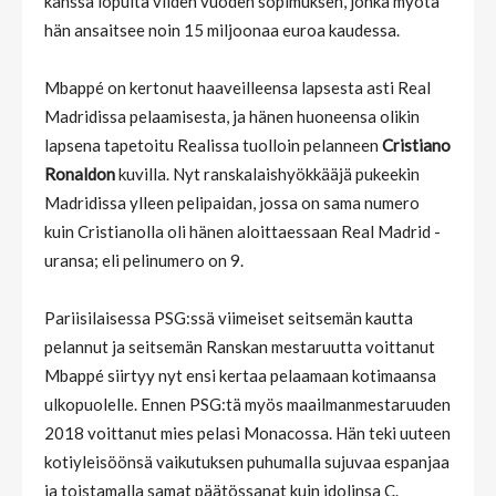
kanssa lopulta viiden vuoden sopimuksen, jonka myötä
hän ansaitsee noin 15 miljoonaa euroa kaudessa.
Mbappé on kertonut haaveilleensa lapsesta asti Real
Madridissa pelaamisesta, ja hänen huoneensa olikin
lapsena tapetoitu Realissa tuolloin pelanneen
Cristiano
Ronaldon
kuvilla. Nyt ranskalaishyökkääjä pukeekin
Madridissa ylleen pelipaidan, jossa on sama numero
kuin Cristianolla oli hänen aloittaessaan Real Madrid -
uransa; eli pelinumero on 9.
Pariisilaisessa PSG:ssä viimeiset seitsemän kautta
pelannut ja seitsemän Ranskan mestaruutta voittanut
Mbappé siirtyy nyt ensi kertaa pelaamaan kotimaansa
ulkopuolelle. Ennen PSG:tä myös maailmanmestaruuden
2018 voittanut mies pelasi Monacossa. Hän teki uuteen
kotiyleisöönsä vaikutuksen puhumalla sujuvaa espanjaa
ja toistamalla samat päätössanat kuin idolinsa C.