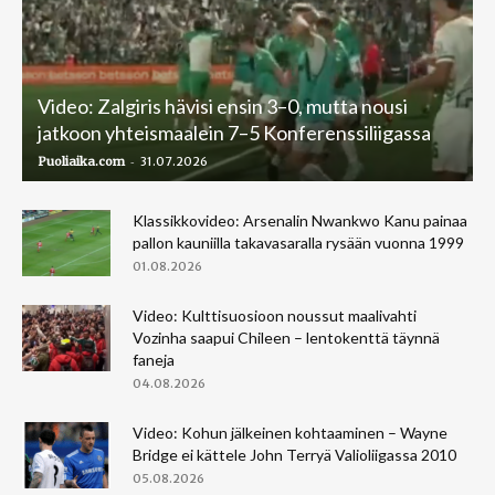
Video: Zalgiris hävisi ensin 3–0, mutta nousi
jatkoon yhteismaalein 7–5 Konferenssiliigassa
-
Puoliaika.com
31.07.2026
Klassikkovideo: Arsenalin Nwankwo Kanu painaa
pallon kauniilla takavasaralla rysään vuonna 1999
01.08.2026
Video: Kulttisuosioon noussut maalivahti
Vozinha saapui Chileen – lentokenttä täynnä
faneja
04.08.2026
Video: Kohun jälkeinen kohtaaminen – Wayne
Bridge ei kättele John Terryä Valioliigassa 2010
05.08.2026