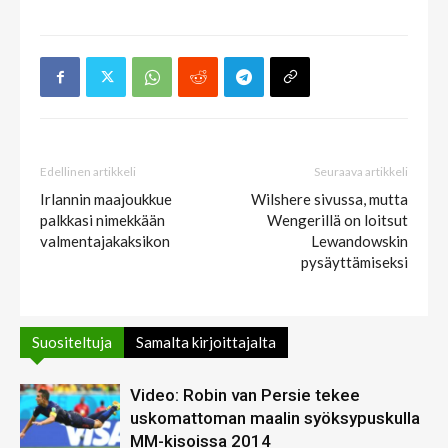
Edellinen artikkeli
Seuraava artikkeli
Irlannin maajoukkue
Wilshere sivussa, mutta
palkkasi nimekkään
Wengerillä on loitsut
valmentajakaksikon
Lewandowskin
pysäyttämiseksi
Suositeltuja
Samalta kirjoittajalta
Video: Robin van Persie tekee
uskomattoman maalin syöksypuskulla
MM-kisoissa 2014