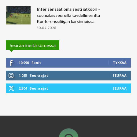
Inter sensaatiomaisesti jatkoon –
suomalaisseuroilla täydellinen ilta
Konferenssiliigan karsinnoissa
30.07.2026
Seuraa meitä somessa
10,990
Fanit
TYKKÄÄ
1,025
Seuraajat
SEURAA
2,304
Seuraajat
SEURAA