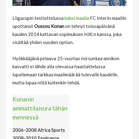
Liigacupin testiottelussa
kaksi maalia
FC Interin maaliin
upottanut
Oussou Konan
on tehnyt toissapäivänä
kauden 2014 kattavan sopimuksen HJK:n kanssa, joka
sisältää yhden vuoden option.
Hyökkääjänä pelaava 25-vuotias norsunluurannikon
kasvatti ei lähde alla olevassa haastattelussa
lupailemaan tarkkaa maalimäärää tulevalle kaudelle,
mutta lupaa niitä kuitenkin tehdä.
Konanin
ammattilaisura tähän
mennessä
2006-2008 Africa Sports
2008-2010 Espérance