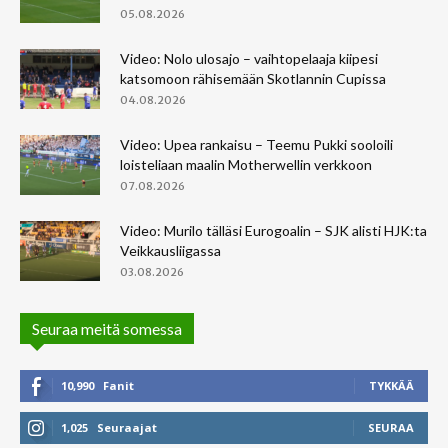
05.08.2026
Video: Nolo ulosajo – vaihtopelaaja kiipesi
katsomoon rähisemään Skotlannin Cupissa
04.08.2026
Video: Upea rankaisu – Teemu Pukki sooloili
loisteliaan maalin Motherwellin verkkoon
07.08.2026
Video: Murilo tälläsi Eurogoalin – SJK alisti HJK:ta
Veikkausliigassa
03.08.2026
Seuraa meitä somessa
10,990
Fanit
TYKKÄÄ
1,025
Seuraajat
SEURAA