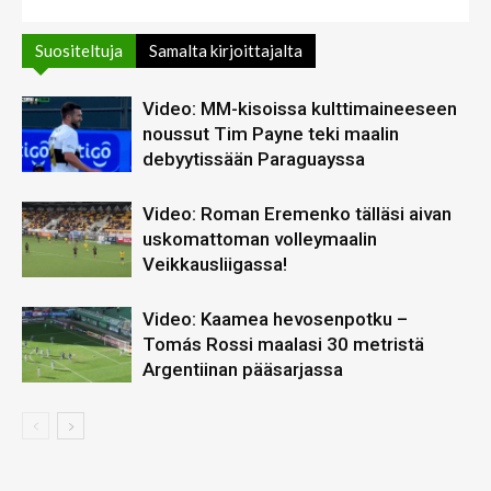
Suositeltuja
Samalta kirjoittajalta
Video: MM-kisoissa kulttimaineeseen
noussut Tim Payne teki maalin
debyytissään Paraguayssa
Video: Roman Eremenko tälläsi aivan
uskomattoman volleymaalin
Veikkausliigassa!
Video: Kaamea hevosenpotku –
Tomás Rossi maalasi 30 metristä
Argentiinan pääsarjassa