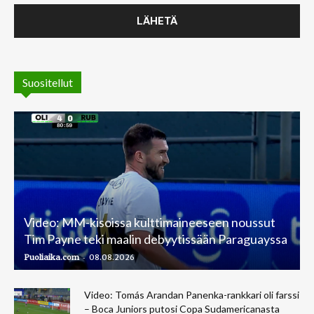
Suositellut
Video: MM-kisoissa kulttimaineeseen noussut
Tim Payne teki maalin debyytissään Paraguayssa
-
Puoliaika.com
08.08.2026
Video: Tomás Arandan Panenka-rankkari oli farssi
– Boca Juniors putosi Copa Sudamericanasta