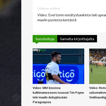
Edellinen artikkeli
Video: Evertonin ennätyshankinta teki upea
maalin puolesta kentästä
Suositeltuja
Samalta kirjoittajalta
Video: MM-kisoissa
Video: Roma
kulttimaineeseen noussut Tim Payne
uskomattom
teki maalin debyytissään
Veikkauslii
Paraguayssa