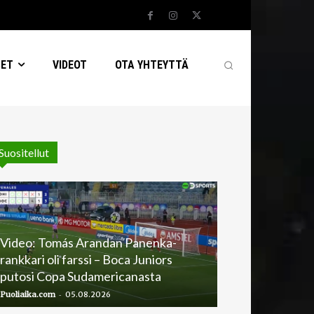
SET
VIDEOT
OTA YHTEYTTÄ
Suositellut
Video: Tomás Arandan Panenka-
rankkari oli farssi – Boca Juniors
putosi Copa Sudamericanasta
-
Puoliaika.com
05.08.2026