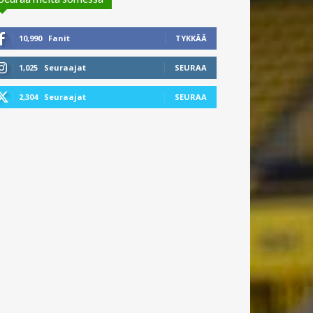
10,990
Fanit
TYKKÄÄ
1,025
Seuraajat
SEURAA
2,304
Seuraajat
SEURAA