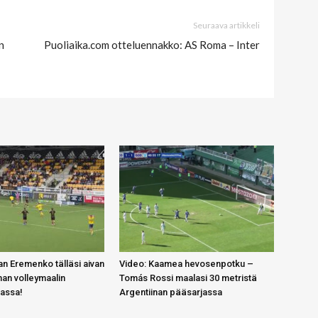
Seuraava artikkeli
n
Puoliaika.com otteluennakko: AS Roma – Inter
n Eremenko tälläsi aivan
Video: Kaamea hevosenpotku –
an volleymaalin
Tomás Rossi maalasi 30 metristä
gassa!
Argentiinan pääsarjassa