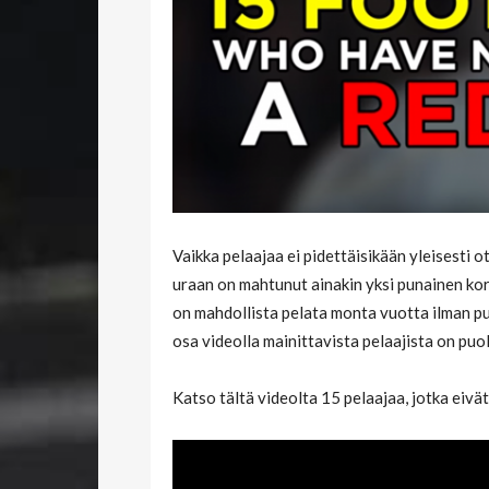
Vaikka pelaajaa ei pidettäisikään yleisesti o
uraan on mahtunut ainakin yksi punainen kort
on mahdollista pelata monta vuotta ilman pu
osa videolla mainittavista pelaajista on puol
Katso tältä videolta 15 pelaajaa, jotka eivät