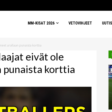
MM-KISAT 2026
VETOVIHJEET
UUTI
neet urallaan punaista korttia
aajat eivät ole
 punaista korttia