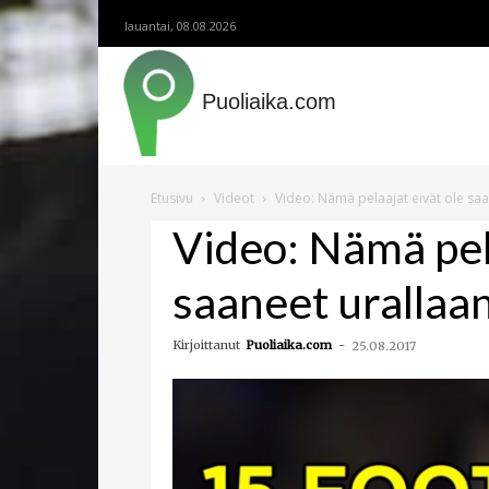
lauantai, 08.08.2026
Puoliaika.com
Etusivu
Videot
Video: Nämä pelaajat eivät ole saa
Video: Nämä pel
saaneet urallaan
Kirjoittanut
Puoliaika.com
-
25.08.2017