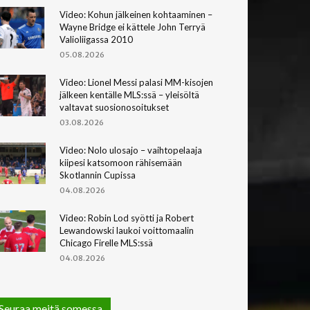
Video: Kohun jälkeinen kohtaaminen –
Wayne Bridge ei kättele John Terryä
Valioliigassa 2010
05.08.2026
Video: Lionel Messi palasi MM-kisojen
jälkeen kentälle MLS:ssä – yleisöltä
valtavat suosionosoitukset
03.08.2026
Video: Nolo ulosajo – vaihtopelaaja
kiipesi katsomoon rähisemään
Skotlannin Cupissa
04.08.2026
Video: Robin Lod syötti ja Robert
Lewandowski laukoi voittomaalin
Chicago Firelle MLS:ssä
04.08.2026
Seuraa meitä somessa