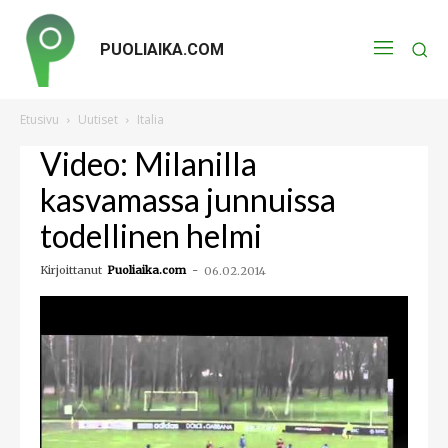
PUOLIAIKA.COM
Etusivu
Uutiset
Italia
Video: Milanilla
kasvamassa junnuissa
todellinen helmi
Kirjoittanut
Puoliaika.com
-
06.02.2014