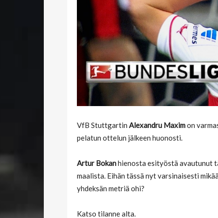
VfB Stuttgartin
Alexandru Maxim
on varmas
pelatun ottelun jälkeen huonosti.
Artur Bokan
hienosta esityöstä avautunut t
maalista. Eihän tässä nyt varsinaisesti mikä
yhdeksän metriä ohi?
Katso tilanne alta.