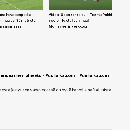
mea hevosenpotku –
Video: Upea rankaisu – Teemu Pukki
 maalasi 30 metristä
sooloili loisteliaan maalin
 pääsarjassa
Motherwellin verkkoon
endaarinen ohiveto - Puoliaika.com | Puoliaika.com
ta ja nyt sen vanavedessä on hyvä kaivella naftaliinista