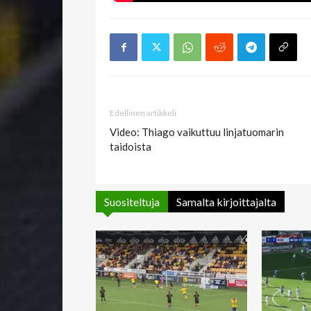
Edellinen artikkeli
Video: Thiago vaikuttuu linjatuomarin
taidoista
Suositeltuja
Samalta kirjoittajalta