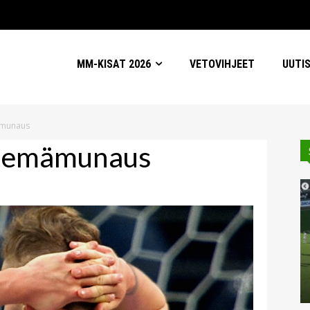
MM-KISAT 2026
VETOVIHJEET
UUTI
ämunaus
n emämunaus