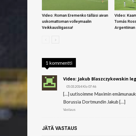
Video: Roman Eremenko tälläsi aivan
Video: Kaa
uskomattoman volleymaalin
Tomás Rossi
Veikkausliigassa!
Argentiinan
1 kommentti
Video: Jakub Blaszczykowskin leg
05.03.2014 Klo 07:46
[…] uutisoimme Maximin emämunaukses
Borussia Dortmundin Jakub […]
Vastaus
JÄTÄ VASTAUS