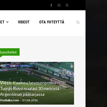
SET
VIDEOT
OTA YHTEYTTÄ
Suositellut
Video: Kaamea hevosenpotku –
Tomás Rossi maalasi 30 metristä
Argentiinan pääsarjassa
-
Puoliaika.com
07.08.2026