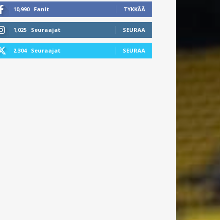
10,990
Fanit
TYKKÄÄ
1,025
Seuraajat
SEURAA
2,304
Seuraajat
SEURAA