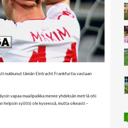
ti nukkunut tämän Eintracht Frankfurtia vastaan
äysin vapaa maalipaikka menee yhdeksän metriä ohi
än helpoin syöttö ole kyseessä, mutta oikeasti –