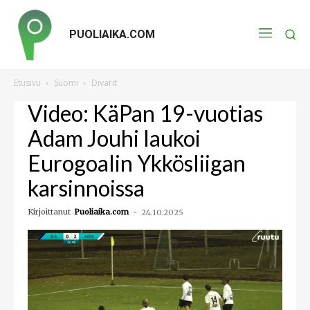
PUOLIAIKA.COM
Etusivu
Suomi
Divarit
Video: KäPan 19-vuotias
Adam Jouhi laukoi
Eurogoalin Ykkösliigan
karsinnoissa
Kirjoittanut
Puoliaika.com
-
24.10.2025