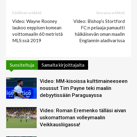
Edellinen artikkeli
Seuraava artikkeli
Video: Wayne Rooney
Video: Bishop’s Stortford
laukoo eeppisen komean
FC:n pelaaja pamautti
voittomaalin 60 metristä
häikäisevän oman maalin
MLS:ssä 2019
Englannin aladivarissa
Suositeltuja
Samalta kirjoittajalta
Video: MM-kisoissa kulttimaineeseen
noussut Tim Payne teki maalin
debyytissään Paraguayssa
Video: Roman Eremenko tälläsi aivan
uskomattoman volleymaalin
Veikkausliigassa!