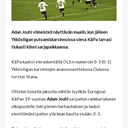
Adan Jouhi viimeisteli näyttävän maalin, kun jälleen
Ykkösliigan putoamiskarsinnoissa oleva KäPa tarrasi
tiukasti kiinni sarjapaikkaansa.
KäPa kaatoi vieraskentällä OLS:n numeroin 0-3 (0-1)
Ykkösliigan karsintojen avausosaottelussa Oulussa
torstai-iltana.
Ottelun toisella jaksolla nähtiin tyylikäs Eurogoal.
KäPan 19-vuotias
Adam Jouhi
sai pallon rankkarialueen
ulkopuolelle, teki pienen harhautuksen ja laukoi
eleettömästi pallon yläriman kautta sisään, 0-3.