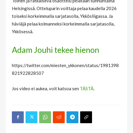
Toinen ja ratkaiseva osaottelu pelataan sunnuntaina
Helsingissä. Otteluparin voittaja pelaa kaudella 2026
toiseksi korkeimmalla sarjatasolla, Ykkösliigassa. Ja
häviäjä pelaa kolmanneksi korkeimmalla sarjatasolla,
Ykkösessä.
Adam Jouhi tekee hienon
https://twitter.com/miesten_ykkonen/status/1981398
821922828507
Jos video ei aukea, voit katsoa sen
TÄSTÄ
.