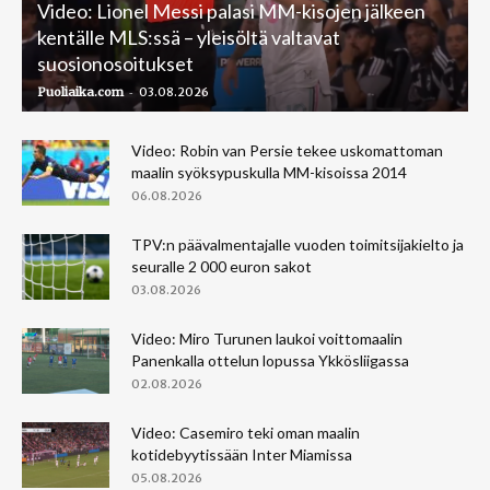
Video: Lionel Messi palasi MM-kisojen jälkeen
kentälle MLS:ssä – yleisöltä valtavat
suosionosoitukset
-
Puoliaika.com
03.08.2026
Video: Robin van Persie tekee uskomattoman
maalin syöksypuskulla MM-kisoissa 2014
06.08.2026
TPV:n päävalmentajalle vuoden toimitsijakielto ja
seuralle 2 000 euron sakot
03.08.2026
Video: Miro Turunen laukoi voittomaalin
Panenkalla ottelun lopussa Ykkösliigassa
02.08.2026
Video: Casemiro teki oman maalin
kotidebyytissään Inter Miamissa
05.08.2026