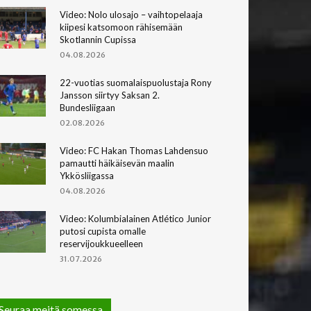
Video: Nolo ulosajo – vaihtopelaaja
kiipesi katsomoon rähisemään
Skotlannin Cupissa
04.08.2026
22-vuotias suomalaispuolustaja Rony
Jansson siirtyy Saksan 2.
Bundesliigaan
02.08.2026
Video: FC Hakan Thomas Lahdensuo
pamautti häikäisevän maalin
Ykkösliigassa
04.08.2026
Video: Kolumbialainen Atlético Junior
putosi cupista omalle
reservijoukkueelleen
31.07.2026
Seuraa meitä somessa