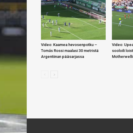
Video: Kaamea hevosenpotku –
Video: Upea
Tomás Rossi maalasi 30 metristä
sooloili lois
Argentiinan pääsarjassa
Motherwell