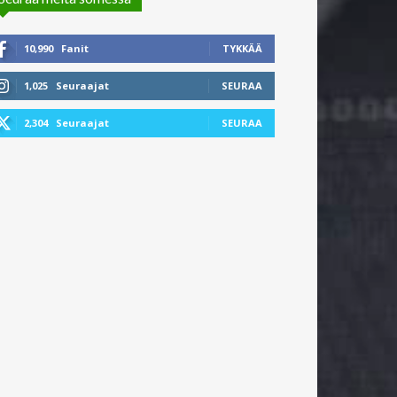
10,990
Fanit
TYKKÄÄ
1,025
Seuraajat
SEURAA
2,304
Seuraajat
SEURAA