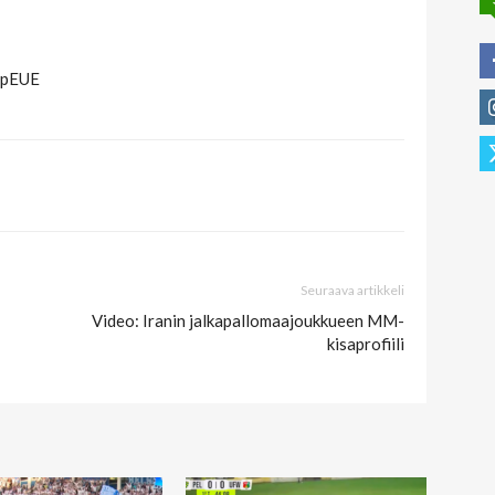
jpEUE
Seuraava artikkeli
Video: Iranin jalkapallomaajoukkueen MM-
kisaprofiili