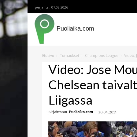
perjantai, 07.08.2026
Puoliaika.com
Etusivu
Turnaukset
Champions League
Video: 
Video: Jose Mou
Chelsean taival
Liigassa
Kirjoittanut
Puoliaika.com
-
30.04.2014