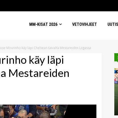
MM-KISAT 2026
VETOVIHJEET
UUTI
Jose Mourinho käy läpi Chelsean taivalta Mestareiden Liigassa
rinho käy läpi
ta Mestareiden