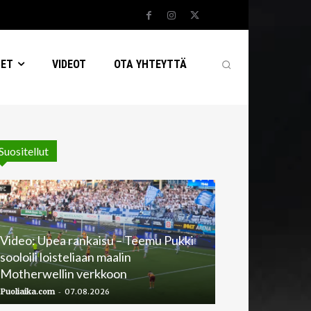
SET
VIDEOT
OTA YHTEYTTÄ
Suositellut
Video: Upea rankaisu – Teemu Pukki
sooloili loisteliaan maalin
Motherwellin verkkoon
-
Puoliaika.com
07.08.2026