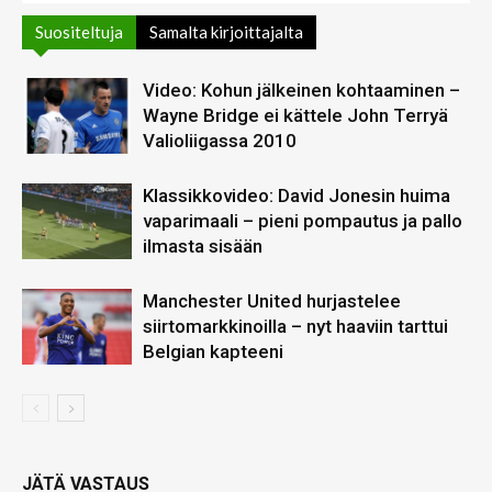
Suositeltuja
Samalta kirjoittajalta
Video: Kohun jälkeinen kohtaaminen –
Wayne Bridge ei kättele John Terryä
Valioliigassa 2010
Klassikkovideo: David Jonesin huima
vaparimaali – pieni pompautus ja pallo
ilmasta sisään
Manchester United hurjastelee
siirtomarkkinoilla – nyt haaviin tarttui
Belgian kapteeni
JÄTÄ VASTAUS