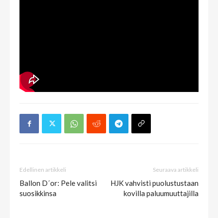
Edellinen artikkeli
Seuraava artikkeli
Ballon D´or: Pele valitsi
HJK vahvisti puolustustaan
suosikkinsa
kovilla paluumuuttajilla