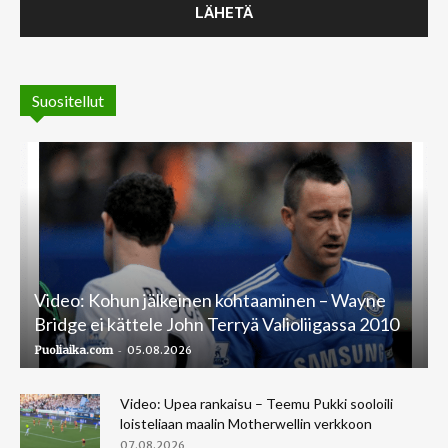
Suositellut
Video: Kohun jälkeinen kohtaaminen – Wayne
Bridge ei kättele John Terryä Valioliigassa 2010
-
Puoliaika.com
05.08.2026
Video: Upea rankaisu – Teemu Pukki sooloili
loisteliaan maalin Motherwellin verkkoon
07.08.2026