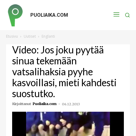
PUOLIAIKA.COM
Etusivu
Uutiset
Englanti
Video: Jos joku pyytää
sinua tekemään
vatsalihaksia pyyhe
kasvoillasi, mieti kahdesti
suostutko.
Kirjoittanut
Puoliaika.com
-
06.12.2013