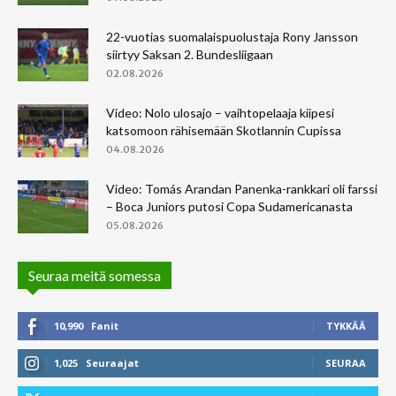
22-vuotias suomalaispuolustaja Rony Jansson
siirtyy Saksan 2. Bundesliigaan
02.08.2026
Video: Nolo ulosajo – vaihtopelaaja kiipesi
katsomoon rähisemään Skotlannin Cupissa
04.08.2026
Video: Tomás Arandan Panenka-rankkari oli farssi
– Boca Juniors putosi Copa Sudamericanasta
05.08.2026
Seuraa meitä somessa
10,990
Fanit
TYKKÄÄ
1,025
Seuraajat
SEURAA