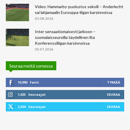
Video: Hammarby-puolustus sekoili – Anderlecht
sai lahjamaalin Eurooppa-liigan karsinnoissa
03.08.2026
Inter sensaatiomaisesti jatkoon –
suomalaisseuroilla täydellinen ilta
Konferenssiliigan karsinnoissa
30.07.2026
Seuraa meitä somessa
10,990
Fanit
TYKKÄÄ
1,025
Seuraajat
SEURAA
2,304
Seuraajat
SEURAA