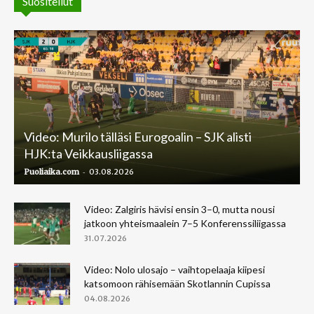
Suositellut
Video: Murilo tälläsi Eurogoalin – SJK alisti
HJK:ta Veikkausliigassa
-
Puoliaika.com
03.08.2026
Video: Zalgiris hävisi ensin 3–0, mutta nousi
jatkoon yhteismaalein 7–5 Konferenssiliigassa
31.07.2026
Video: Nolo ulosajo – vaihtopelaaja kiipesi
katsomoon rähisemään Skotlannin Cupissa
04.08.2026