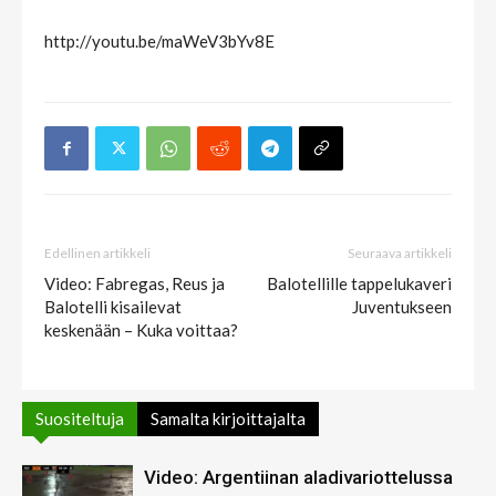
http://youtu.be/maWeV3bYv8E
Edellinen artikkeli
Seuraava artikkeli
Video: Fabregas, Reus ja
Balotellille tappelukaveri
Balotelli kisailevat
Juventukseen
keskenään – Kuka voittaa?
Suositeltuja
Samalta kirjoittajalta
Video: Argentiinan aladivariottelussa