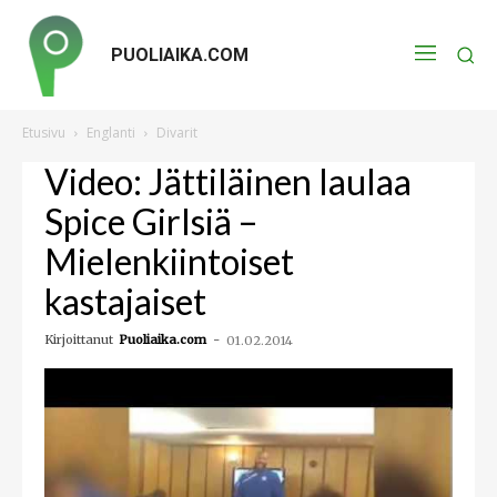
PUOLIAIKA.COM
Etusivu
Englanti
Divarit
Video: Jättiläinen laulaa
Spice Girlsiä –
Mielenkiintoiset
kastajaiset
Kirjoittanut
Puoliaika.com
-
01.02.2014