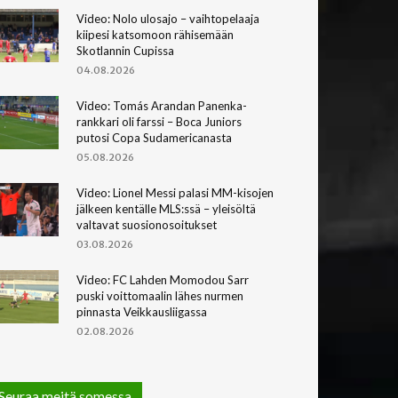
Video: Nolo ulosajo – vaihtopelaaja
kiipesi katsomoon rähisemään
Skotlannin Cupissa
04.08.2026
Video: Tomás Arandan Panenka-
rankkari oli farssi – Boca Juniors
putosi Copa Sudamericanasta
05.08.2026
Video: Lionel Messi palasi MM-kisojen
jälkeen kentälle MLS:ssä – yleisöltä
valtavat suosionosoitukset
03.08.2026
Video: FC Lahden Momodou Sarr
puski voittomaalin lähes nurmen
pinnasta Veikkausliigassa
02.08.2026
Seuraa meitä somessa