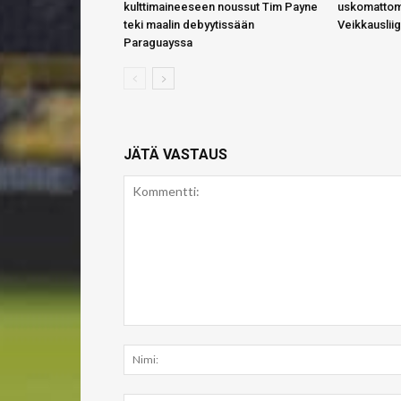
kulttimaineeseen noussut Tim Payne
uskomattom
teki maalin debyytissään
Veikkauslii
Paraguayssa
JÄTÄ VASTAUS