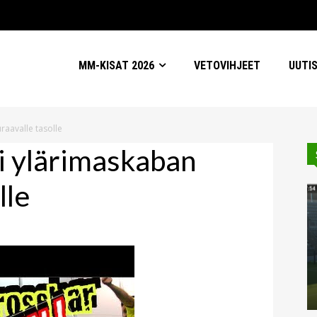
MM-KISAT 2026
VETOVIHJEET
UUTI
raavalle tasolle
ei ylärimaskaban
lle