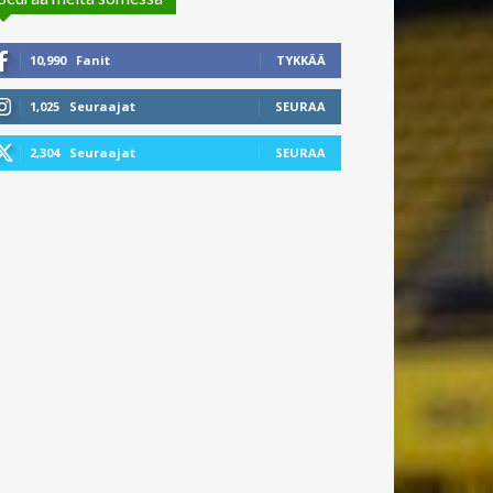
10,990
Fanit
TYKKÄÄ
1,025
Seuraajat
SEURAA
2,304
Seuraajat
SEURAA