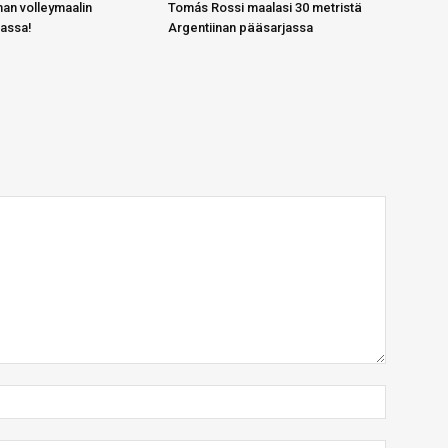
an volleymaalin
Tomás Rossi maalasi 30 metristä
gassa!
Argentiinan pääsarjassa