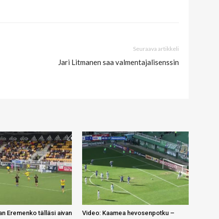
Seuraava artikkeli
Jari Litmanen saa valmentajalisenssin
n Eremenko tälläsi aivan
Video: Kaamea hevosenpotku –