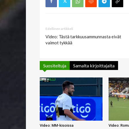
Edellinen artikkeli
Video: Tästä tarkkuusammunnasta eivät
vaimot tykkää
Suositeltuja
Samalta kirjoittajalta
Video: MM-kisoissa
Video: Roma