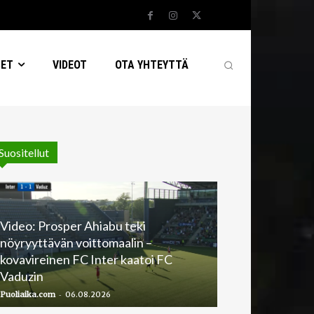
SET
VIDEOT
OTA YHTEYTTÄ
Suositellut
Video: Prosper Ahiabu teki
nöyryyttävän voittomaalin –
kovavireinen FC Inter kaatoi FC
Vaduzin
-
Puoliaika.com
06.08.2026