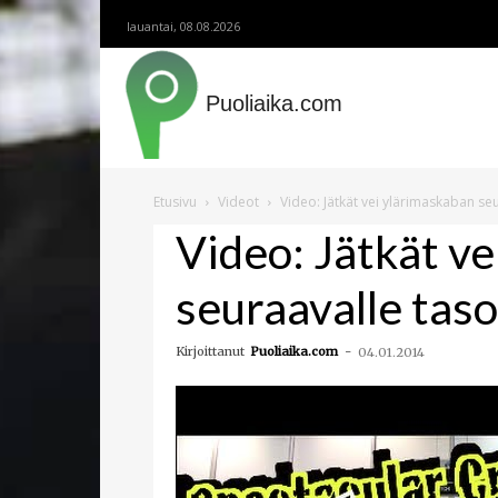
lauantai, 08.08.2026
Puoliaika.com
Etusivu
Videot
Video: Jätkät vei ylärimaskaban seu
Video: Jätkät v
seuraavalle taso
Kirjoittanut
Puoliaika.com
-
04.01.2014