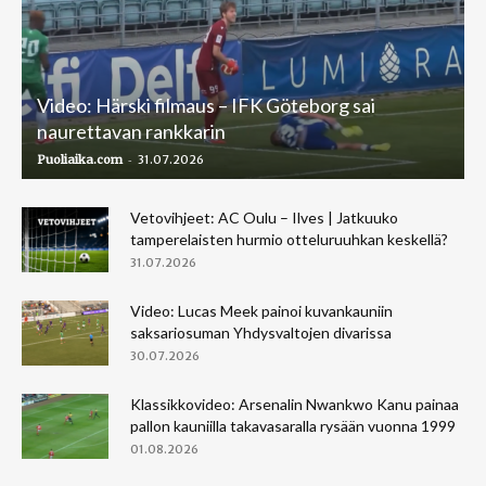
Video: Härski filmaus – IFK Göteborg sai
naurettavan rankkarin
-
Puoliaika.com
31.07.2026
Vetovihjeet: AC Oulu – Ilves | Jatkuuko
tamperelaisten hurmio otteluruuhkan keskellä?
31.07.2026
Video: Lucas Meek painoi kuvankauniin
saksariosuman Yhdysvaltojen divarissa
30.07.2026
Klassikkovideo: Arsenalin Nwankwo Kanu painaa
pallon kauniilla takavasaralla rysään vuonna 1999
01.08.2026