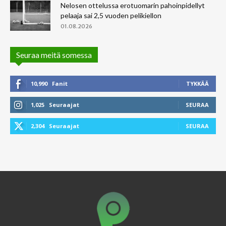
Nelosen ottelussa erotuomarin pahoinpidellyt
pelaaja sai 2,5 vuoden pelikiellon
01.08.2026
Seuraa meitä somessa
10,990
Fanit
TYKKÄÄ
1,025
Seuraajat
SEURAA
2,304
Seuraajat
SEURAA