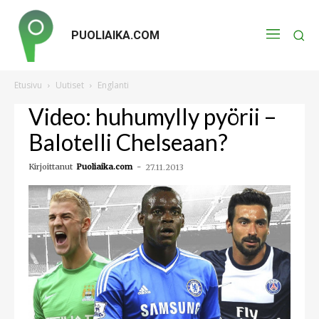
PUOLIAIKA.COM
Etusivu
Uutiset
Englanti
Video: huhumylly pyörii –
Balotelli Chelseaan?
Kirjoittanut
Puoliaika.com
-
27.11.2013