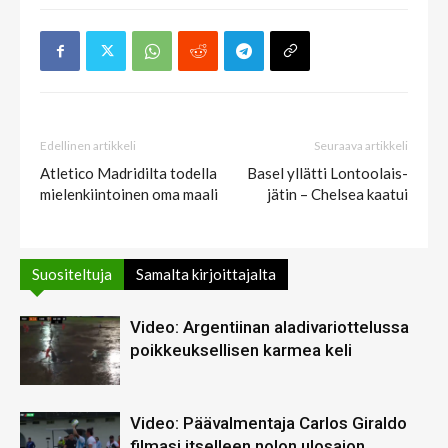
Edellinen artikkeli
Seuraava artikkeli
Atletico Madridilta todella
Basel yllätti Lontoolais-
mielenkiintoinen oma maali
jätin – Chelsea kaatui
Suositeltuja
Samalta kirjoittajalta
Video: Argentiinan aladivariottelussa
poikkeuksellisen karmea keli
Video: Päävalmentaja Carlos Giraldo
filmasi itselleen nolon ulosajon