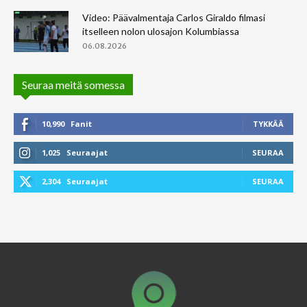
Video: Päävalmentaja Carlos Giraldo filmasi
itselleen nolon ulosajon Kolumbiassa
06.08.2026
Seuraa meitä somessa
10,990
Fanit
TYKKÄÄ
1,025
Seuraajat
SEURAA
2,304
Seuraajat
SEURAA