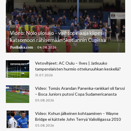
Video: Nolo ulosajo – vaihtopelaaja kiipesi
katsomoon rähisemään Skotlannin Cupissa
-
Puoliaika.com
04.08.2026
Vetovihjeet: AC Oulu – Ilves | Jatkuuko
tamperelaisten hurmio otteluruuhkan keskellä?
31.07.2026
Video: Tomás Arandan Panenka-rankkari oli farssi
– Boca Juniors putosi Copa Sudamericanasta
05.08.2026
Video: Kohun jälkeinen kohtaaminen – Wayne
Bridge ei kättele John Terryä Valioliigassa 2010
05.08.2026