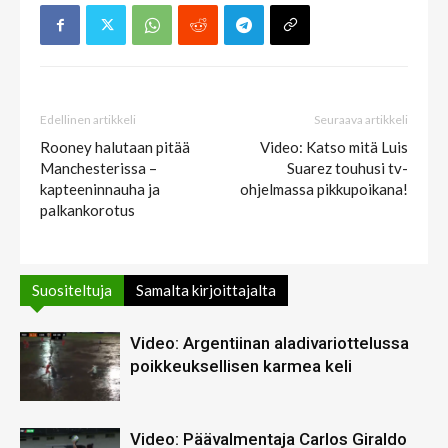
Edellinen artikkeli
Seuraava artikkeli
Rooney halutaan pitää
Video: Katso mitä Luis
Manchesterissa –
Suarez touhusi tv-
kapteeninnauha ja
ohjelmassa pikkupoikana!
palkankorotus
Suositeltuja
Samalta kirjoittajalta
Video: Argentiinan aladivariottelussa
poikkeuksellisen karmea keli
Video: Päävalmentaja Carlos Giraldo