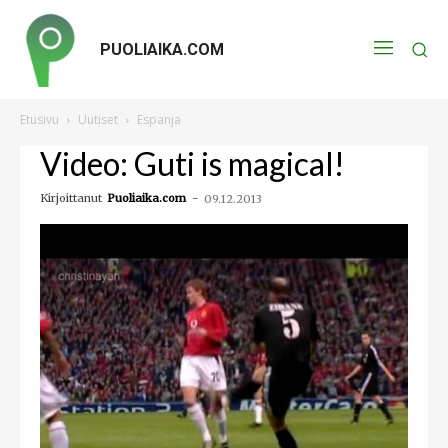
PUOLIAIKA.COM
Etusivu
Uutiset
Espanja
Video: Guti is magical!
Kirjoittanut
Puoliaika.com
-
09.12.2013