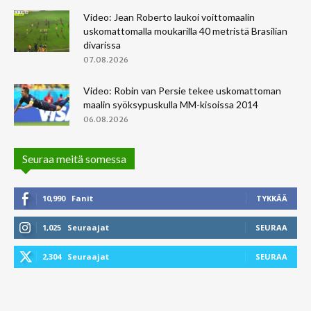
Video: Jean Roberto laukoi voittomaalin
uskomattomalla moukarilla 40 metristä Brasilian
divarissa
07.08.2026
Video: Robin van Persie tekee uskomattoman
maalin syöksypuskulla MM-kisoissa 2014
06.08.2026
Seuraa meitä somessa
10,990
Fanit
TYKKÄÄ
1,025
Seuraajat
SEURAA
2,304
Seuraajat
SEURAA