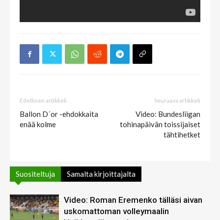
Edellinen artikkeli
Seuraava artikkeli
Ballon D´or -ehdokkaita
Video: Bundesliigan
enää kolme
tohinapäivän toissijaiset
tähtihetket
Suositeltuja
Samalta kirjoittajalta
Video: Roman Eremenko tälläsi aivan
uskomattoman volleymaalin