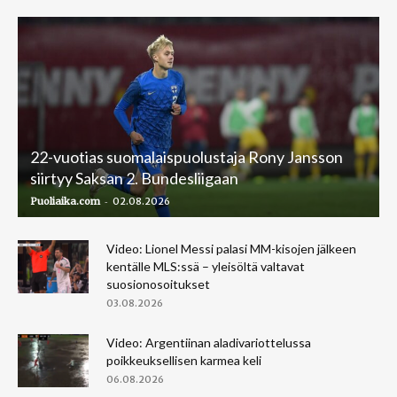
22-vuotias suomalaispuolustaja Rony Jansson
siirtyy Saksan 2. Bundesliigaan
-
Puoliaika.com
02.08.2026
Video: Lionel Messi palasi MM-kisojen jälkeen
kentälle MLS:ssä – yleisöltä valtavat
suosionosoitukset
03.08.2026
Video: Argentiinan aladivariottelussa
poikkeuksellisen karmea keli
06.08.2026