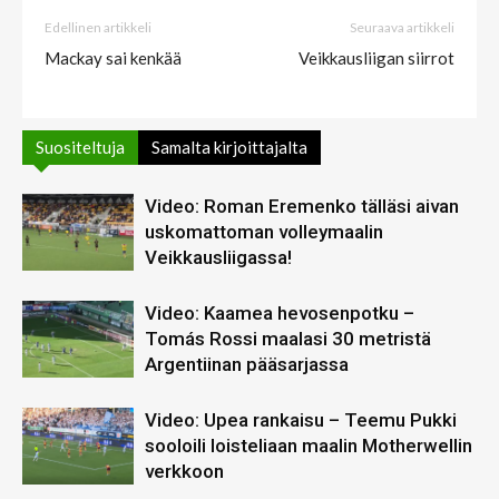
Edellinen artikkeli
Seuraava artikkeli
Mackay sai kenkää
Veikkausliigan siirrot
Suositeltuja
Samalta kirjoittajalta
Video: Roman Eremenko tälläsi aivan
uskomattoman volleymaalin
Veikkausliigassa!
Video: Kaamea hevosenpotku –
Tomás Rossi maalasi 30 metristä
Argentiinan pääsarjassa
Video: Upea rankaisu – Teemu Pukki
sooloili loisteliaan maalin Motherwellin
verkkoon