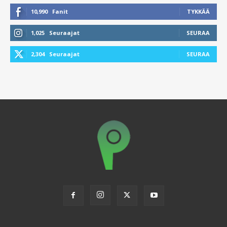
10,990
Fanit
TYKKÄÄ
1,025
Seuraajat
SEURAA
2,304
Seuraajat
SEURAA