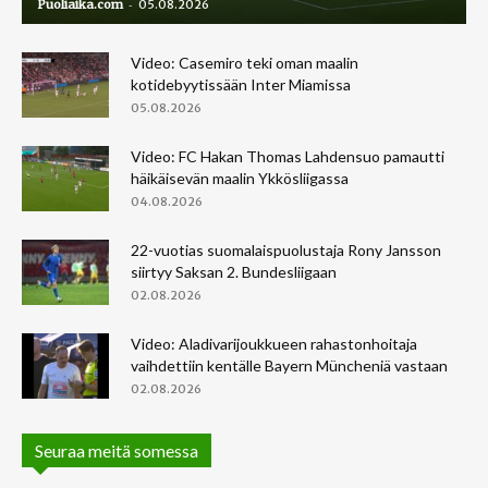
-
Puoliaika.com
05.08.2026
Video: Casemiro teki oman maalin
kotidebyytissään Inter Miamissa
05.08.2026
Video: FC Hakan Thomas Lahdensuo pamautti
häikäisevän maalin Ykkösliigassa
04.08.2026
22-vuotias suomalaispuolustaja Rony Jansson
siirtyy Saksan 2. Bundesliigaan
02.08.2026
Video: Aladivarijoukkueen rahastonhoitaja
vaihdettiin kentälle Bayern Müncheniä vastaan
02.08.2026
Seuraa meitä somessa