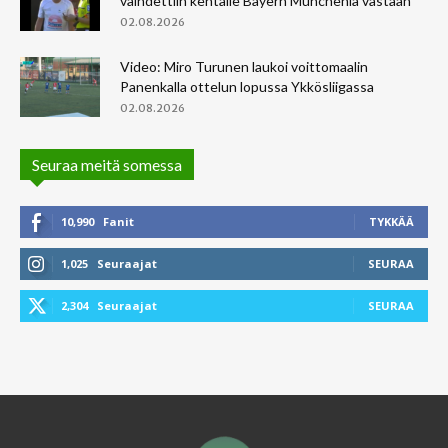
vaihdettiin kentälle Bayern Müncheniä vastaan
02.08.2026
Video: Miro Turunen laukoi voittomaalin
Panenkalla ottelun lopussa Ykkösliigassa
02.08.2026
Seuraa meitä somessa
10,990
Fanit
TYKKÄÄ
1,025
Seuraajat
SEURAA
2,304
Seuraajat
SEURAA