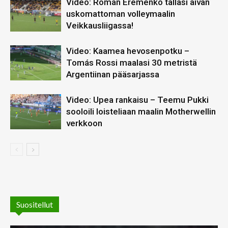
Video: Roman Eremenko tälläsi aivan
uskomattoman volleymaalin
Veikkausliigassa!
Video: Kaamea hevosenpotku –
Tomás Rossi maalasi 30 metristä
Argentiinan pääsarjassa
Video: Upea rankaisu – Teemu Pukki
sooloili loisteliaan maalin Motherwellin
verkkoon
Suositellut