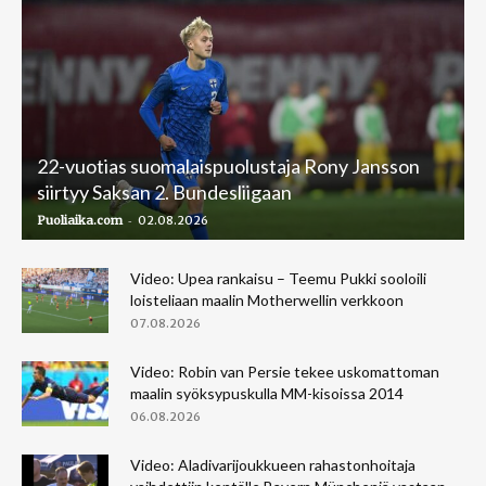
22-vuotias suomalaispuolustaja Rony Jansson
siirtyy Saksan 2. Bundesliigaan
-
Puoliaika.com
02.08.2026
Video: Upea rankaisu – Teemu Pukki sooloili
loisteliaan maalin Motherwellin verkkoon
07.08.2026
Video: Robin van Persie tekee uskomattoman
maalin syöksypuskulla MM-kisoissa 2014
06.08.2026
Video: Aladivarijoukkueen rahastonhoitaja