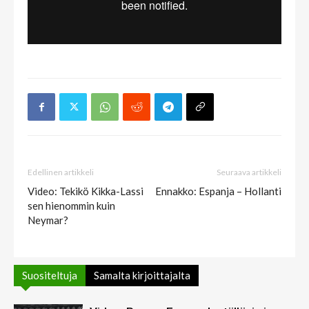
Edellinen artikkeli
Seuraava artikkeli
Video: Tekikö Kikka-Lassi
Ennakko: Espanja – Hollanti
sen hienommin kuin
Neymar?
Suositeltuja
Samalta kirjoittajalta