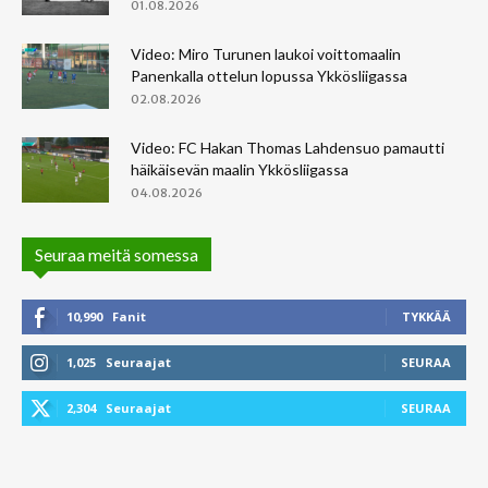
01.08.2026
Video: Miro Turunen laukoi voittomaalin
Panenkalla ottelun lopussa Ykkösliigassa
02.08.2026
Video: FC Hakan Thomas Lahdensuo pamautti
häikäisevän maalin Ykkösliigassa
04.08.2026
Seuraa meitä somessa
10,990
Fanit
TYKKÄÄ
1,025
Seuraajat
SEURAA
2,304
Seuraajat
SEURAA