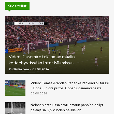
Suositellut
Video: Casemiro teki oman maalin
kotidebyytissään Inter Miamissa
-
Puoliaika.com
05.08.2026
Video: Tomás Arandan Panenka-rankkari oli farssi
– Boca Juniors putosi Copa Sudamericanasta
05.08.2026
Nelosen ottelussa erotuomarin pahoinpidellyt
pelaaja sai 2,5 vuoden pelikiellon