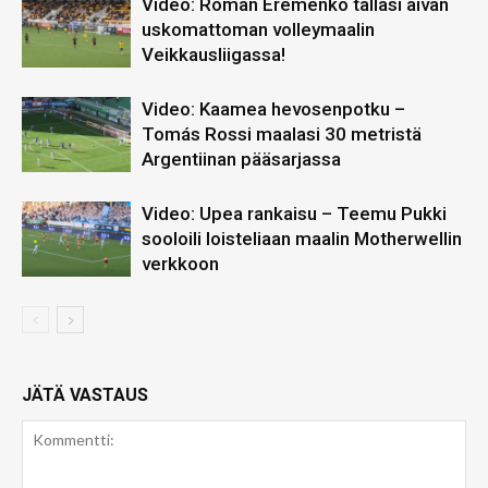
Video: Roman Eremenko tälläsi aivan
uskomattoman volleymaalin
Veikkausliigassa!
Video: Kaamea hevosenpotku –
Tomás Rossi maalasi 30 metristä
Argentiinan pääsarjassa
Video: Upea rankaisu – Teemu Pukki
sooloili loisteliaan maalin Motherwellin
verkkoon
JÄTÄ VASTAUS