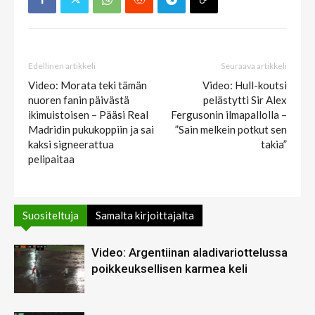
Edellinen artikkeli
Seuraava artikkeli
Video: Morata teki tämän
Video: Hull-koutsi
nuoren fanin päivästä
pelästytti Sir Alex
ikimuistoisen – Pääsi Real
Fergusonin ilmapallolla –
Madridin pukukoppiin ja sai
”Sain melkein potkut sen
kaksi signeerattua
takia”
pelipaitaa
Suositeltuja
Samalta kirjoittajalta
Video: Argentiinan aladivariottelussa
poikkeuksellisen karmea keli