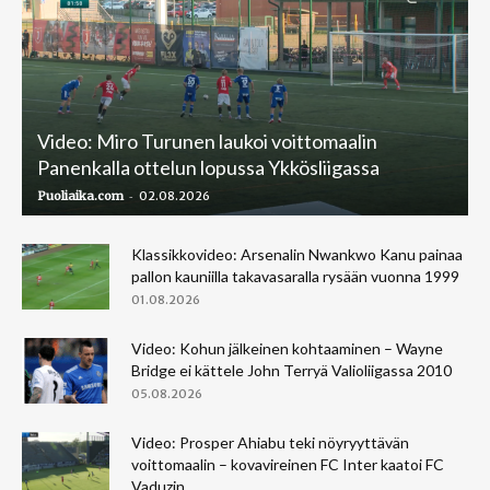
Video: Miro Turunen laukoi voittomaalin
Panenkalla ottelun lopussa Ykkösliigassa
-
Puoliaika.com
02.08.2026
Klassikkovideo: Arsenalin Nwankwo Kanu painaa
pallon kauniilla takavasaralla rysään vuonna 1999
01.08.2026
Video: Kohun jälkeinen kohtaaminen – Wayne
Bridge ei kättele John Terryä Valioliigassa 2010
05.08.2026
Video: Prosper Ahiabu teki nöyryyttävän
voittomaalin – kovavireinen FC Inter kaatoi FC
Vaduzin