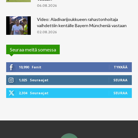
06.08.2026
Video: Aladivarijoukkueen rahastonhoitaja
vaihdettiin kentälle Bayern Müncheniä vastaan
02.08.2026
Seuraa meitä somessa
10,990
Fanit
TYKKÄÄ
1,025
Seuraajat
SEURAA
2,304
Seuraajat
SEURAA