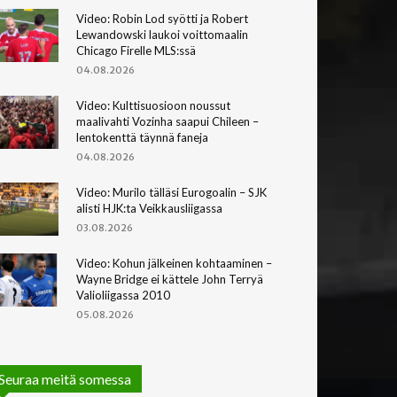
Video: Robin Lod syötti ja Robert
Lewandowski laukoi voittomaalin
Chicago Firelle MLS:ssä
04.08.2026
Video: Kulttisuosioon noussut
maalivahti Vozinha saapui Chileen –
lentokenttä täynnä faneja
04.08.2026
Video: Murilo tälläsi Eurogoalin – SJK
alisti HJK:ta Veikkausliigassa
03.08.2026
Video: Kohun jälkeinen kohtaaminen –
Wayne Bridge ei kättele John Terryä
Valioliigassa 2010
05.08.2026
Seuraa meitä somessa