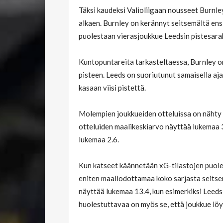
Täksi kaudeksi Valioliigaan nousseet Burnle
alkaen. Burnley on kerännyt seitsemältä ensi
puolestaan vierasjoukkue Leedsin pistesara
Kuntopuntareita tarkasteltaessa, Burnley on
pisteen. Leeds on suoriutunut samaisella aj
kasaan viisi pistettä.
Molempien joukkueiden otteluissa on nähty
otteluiden maalikeskiarvo näyttää lukemaa 
lukemaa 2.6.
Kun katseet käännetään xG-tilastojen puolel
eniten maaliodottamaa koko sarjasta seitse
näyttää lukemaa 13.4, kun esimerkiksi Leeds
huolestuttavaa on myös se, että joukkue löyt