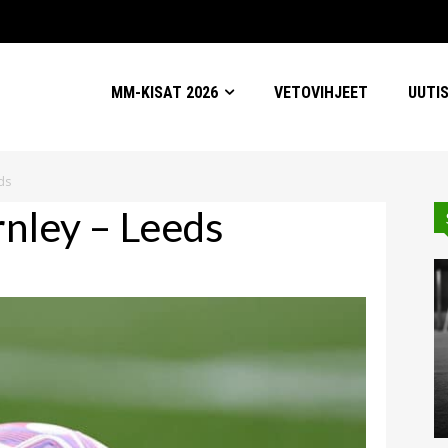
MM-KISAT 2026
VETOVIHJEET
UUTI
ds
rnley – Leeds