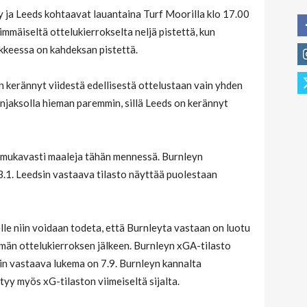
y ja Leeds kohtaavat lauantaina Turf Moorilla klo 17.00
mmäiseltä ottelukierrokselta neljä pistettä, kun
kkeessa on kahdeksan pistettä.
 kerännyt viidestä edellisestä ottelustaan vain yhden
anjaksolla hieman paremmin, sillä Leeds on kerännyt
 mukavasti maaleja tähän mennessä. Burnleyn
3.1. Leedsin vastaava tilasto näyttää puolestaan
le niin voidaan todeta, että Burnleyta vastaan on luotu
män ottelukierroksen jälkeen. Burnleyn xGA-tilasto
in vastaava lukema on 7.9. Burnleyn kannalta
yy myös xG-tilaston viimeiseltä sijalta.