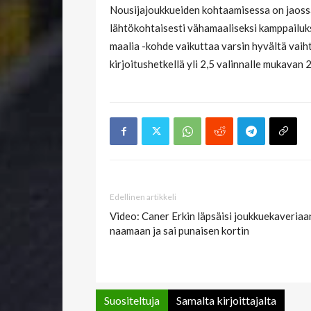
Nousijajoukkueiden kohtaamisessa on jaossa
lähtökohtaisesti vähamaaliseksi kamppailuksi
maalia -kohde vaikuttaa varsin hyvältä vaih
kirjoitushetkellä yli 2,5 valinnalle mukavan 
Edellinen artikkeli
Video: Caner Erkin läpsäisi joukkuekaveriaa
naamaan ja sai punaisen kortin
Suositeltuja
Samalta kirjoittajalta