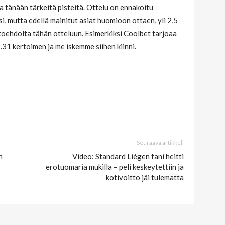
 tänään tärkeitä pisteitä. Ottelu on ennakoitu
, mutta edellä mainitut asiat huomioon ottaen, yli 2,5
toehdolta tähän otteluun. Esimerkiksi Coolbet tarjoaa
2.31 kertoimen ja me iskemme siihen kiinni.
Seuraava artikkeli
n
Video: Standard Liègen fani heitti
erotuomaria mukilla – peli keskeytettiin ja
kotivoitto jäi tulematta