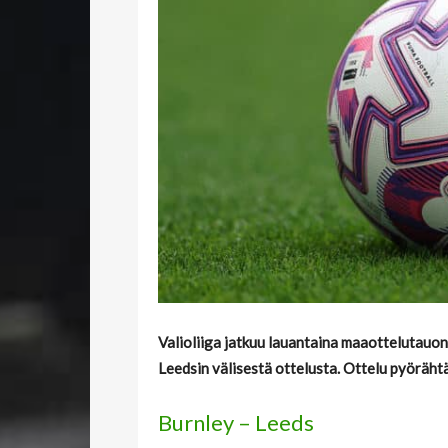
Valioliiga jatkuu lauantaina maaottelutauon
Leedsin välisestä ottelusta. Ottelu pyörähtä
Burnley – Leeds