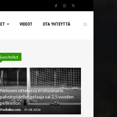
SET
VIDEOT
OTA YHTEYTTÄ
Suositellut
Nelosen ottelussa erotuomarin
pahoinpidellyt pelaaja sai 2,5 vuoden
pelikiellon
-
Puoliaika.com
01.08.2026