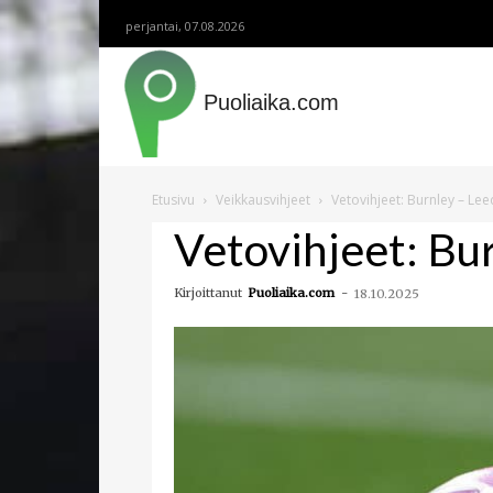
perjantai, 07.08.2026
Puoliaika.com
Etusivu
Veikkausvihjeet
Vetovihjeet: Burnley – Lee
Vetovihjeet: Bu
Kirjoittanut
Puoliaika.com
-
18.10.2025