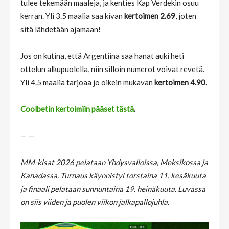
tulee tekemään maaleja, ja kenties Kap Verdekin osuu
kerran. Yli 3.5 maalia saa kivan
kertoimen 2.69
, joten
sitä lähdetään ajamaan!
Jos on kutina, että Argentiina saa hanat auki heti
ottelun alkupuolella, niin silloin numerot voivat revetä.
Yli 4.5 maalia tarjoaa jo oikein mukavan
kertoimen 4.90
.
Coolbetin kertoimiin pääset tästä
.
— —
MM-kisat 2026 pelataan Yhdysvalloissa, Meksikossa ja
Kanadassa. Turnaus käynnistyi torstaina 11. kesäkuuta
ja finaali pelataan sunnuntaina 19. heinäkuuta. Luvassa
on siis viiden ja puolen viikon jalkapallojuhla.