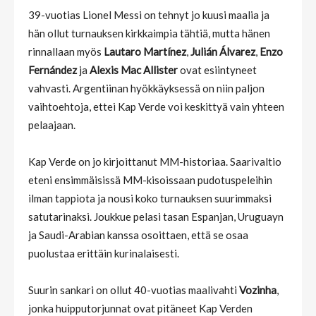
39-vuotias Lionel Messi on tehnyt jo kuusi maalia ja
hän ollut turnauksen kirkkaimpia tähtiä, mutta hänen
rinnallaan myös
Lautaro Martínez
,
Julián Álvarez
,
Enzo
Fernández
ja
Alexis Mac Allister
ovat esiintyneet
vahvasti. Argentiinan hyökkäyksessä on niin paljon
vaihtoehtoja, ettei Kap Verde voi keskittyä vain yhteen
pelaajaan.
Kap Verde on jo kirjoittanut MM-historiaa. Saarivaltio
eteni ensimmäisissä MM-kisoissaan pudotuspeleihin
ilman tappiota ja nousi koko turnauksen suurimmaksi
satutarinaksi. Joukkue pelasi tasan Espanjan, Uruguayn
ja Saudi-Arabian kanssa osoittaen, että se osaa
puolustaa erittäin kurinalaisesti.
Suurin sankari on ollut 40-vuotias maalivahti
Vozinha
,
jonka huipputorjunnat ovat pitäneet Kap Verden