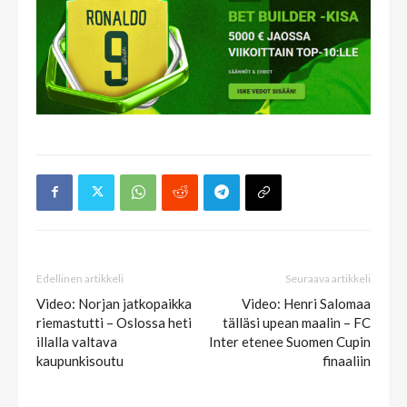
Edellinen artikkeli
Seuraava artikkeli
Video: Norjan jatkopaikka
Video: Henri Salomaa
riemastutti – Oslossa heti
tälläsi upean maalin – FC
illalla valtava
Inter etenee Suomen Cupin
kaupunkisoutu
finaaliin