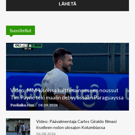
Suositellut
Video: MM-kisoissa kulttimaineeseen noussut
Tim Payne teki maalin debyytissään Paraguayssa
-
Puoliaika.com
08.08.2026
Video: Päävalmentaja Carlos Giraldo filmasi
itselleen nolon ulosajon Kolumbiassa
06.08.2026