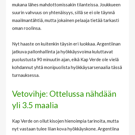
mukana lähes mahdottomissakin tilanteissa. Joukkueen
suurin vahvuus on yhtenäisyys, sillä se ei ole täynnä
maailmantähtiä, mutta jokainen pelaaja tietää tarkasti
oman roolinsa.
Nyt haaste on kuitenkin täysin eri luokkaa. Argentiinan
jatkuva pallonhallinta ja hyökkäysvoima kuluttavat
puolustusta 90 minuutin ajan, eikä Kap Verde ole vielä
kohdannut yhtä monipuolista hyökkäysarsenaalia tässä
turnauksessa.
Vetovihje: Ottelussa nähdään
yli 3.5 maalia
Kap Verde on ollut kisojen hienoimpia tarinoita, mutta
nyt vastaan tulee liian kova hyökkäyskone. Argentiina