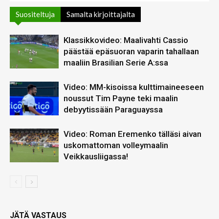
Suositeltuja
Samalta kirjoittajalta
Klassikkovideo: Maalivahti Cassio
päästää epäsuoran vaparin tahallaan
maaliin Brasilian Serie A:ssa
Video: MM-kisoissa kulttimaineeseen
noussut Tim Payne teki maalin
debyytissään Paraguayssa
Video: Roman Eremenko tälläsi aivan
uskomattoman volleymaalin
Veikkausliigassa!
JÄTÄ VASTAUS