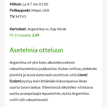
Milloin:
La 4.7. klo 01.00
Pelikaupunki:
Miami, USA
TV:
MTV3
Kertoimet
: Argentiina vs. Kap Verde
Yli 3.5 maalia:
2.69
Asetelmia otteluun
Argentiina oli yksi koko alkulohkovaiheen
vakuuttavimmista joukkueista. Kolme voittoa, yhdeksän
pistettä ja leveä materiaali osoittivat, että
Lionel
Scaloni
pystyy kierrättämään kokoonpanoa ilman
suurta tason laskua. Viimeisessä alkulohko-ottelussa
useita avainpelaajia lepuutettiin, mutta Argentiina
voitti silti vakuuttavasti.