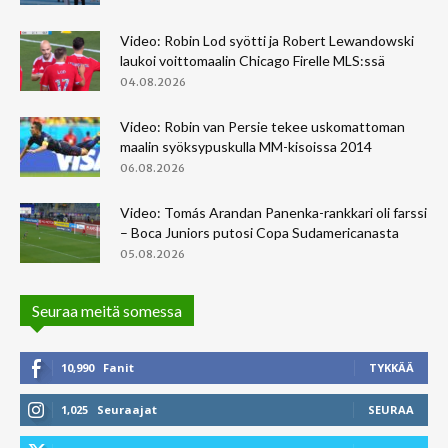
Video: Robin Lod syötti ja Robert Lewandowski
laukoi voittomaalin Chicago Firelle MLS:ssä
04.08.2026
Video: Robin van Persie tekee uskomattoman
maalin syöksypuskulla MM-kisoissa 2014
06.08.2026
Video: Tomás Arandan Panenka-rankkari oli farssi
– Boca Juniors putosi Copa Sudamericanasta
05.08.2026
Seuraa meitä somessa
10,990
Fanit
TYKKÄÄ
1,025
Seuraajat
SEURAA