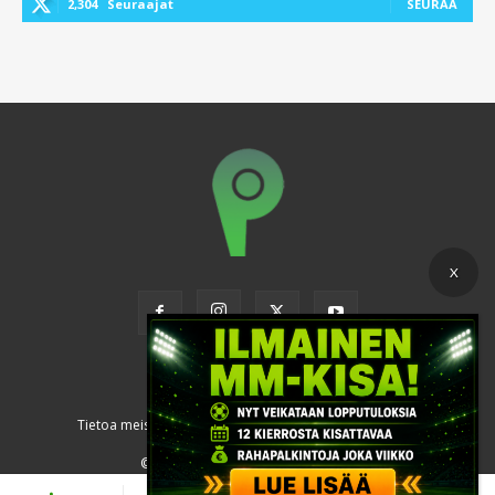
2,304
Seuraajat
SEURAA
Tietoa meistä
Käyttöehdot
Tietosuoja ja evästeet
© Copyright © 2024 Puoliaika.com