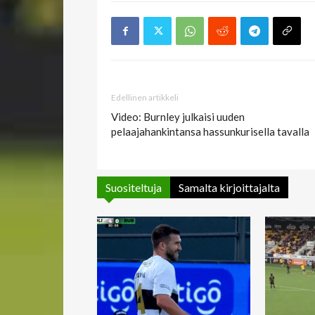
Edellinen artikkeli
Video: Burnley julkaisi uuden
pelaajahankintansa hassunkurisella tavalla
Suositeltuja
Samalta kirjoittajalta