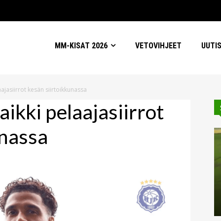
MM-KISAT 2026
VETOVIHJEET
UUTI
aajasiirrot kesän siirtoikkunassa
aikki pelaajasiirrot
unassa