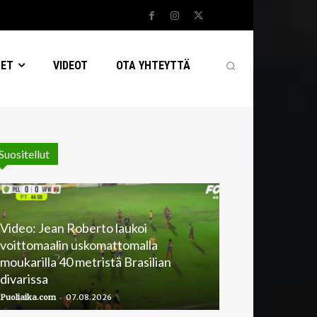
SET
VIDEOT
OTA YHTEYTTÄ
Suositellut
Video: Jean Roberto laukoi
voittomaalin uskomattomalla
moukarilla 40 metristä Brasilian
divarissa
-
Puoliaika.com
07.08.2026