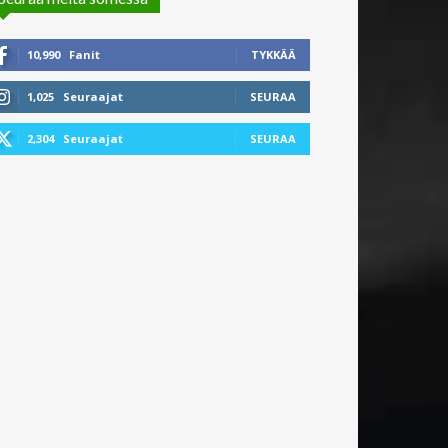
10,990
Fanit
TYKKÄÄ
1,025
Seuraajat
SEURAA
2,304
Seuraajat
SEURAA