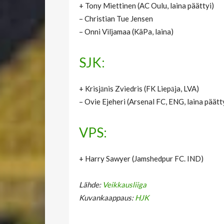
+ Tony Miettinen (AC Oulu, laina päättyi)
– Christian Tue Jensen
– Onni Viljamaa (KäPa, laina)
SJK:
+ Krisjānis Zviedris (FK Liepāja, LVA)
– Ovie Ejeheri (Arsenal FC, ENG, laina päätt
VPS:
+ Harry Sawyer (Jamshedpur FC. IND)
Lähde:
Veikkausliiga
Kuvankaappaus:
HJK