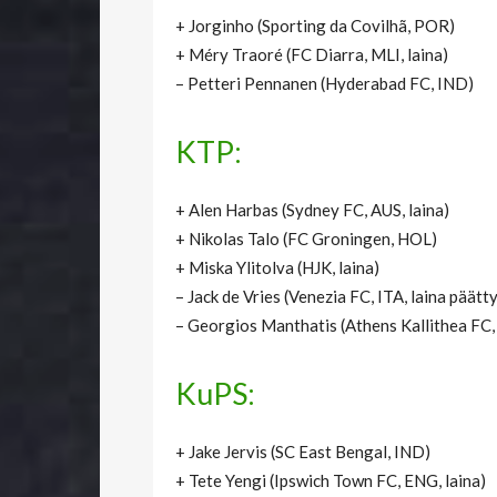
+ Jorginho (Sporting da Covilhã, POR)
+ Méry Traoré (FC Diarra, MLI, laina)
– Petteri Pennanen (Hyderabad FC, IND)
KTP:
+ Alen Harbas (Sydney FC, AUS, laina)
+ Nikolas Talo (FC Groningen, HOL)
+ Miska Ylitolva (HJK, laina)
– Jack de Vries (Venezia FC, ITA, laina päätty
– Georgios Manthatis (Athens Kallithea FC,
KuPS:
+ Jake Jervis (SC East Bengal, IND)
+ Tete Yengi (Ipswich Town FC, ENG, laina)