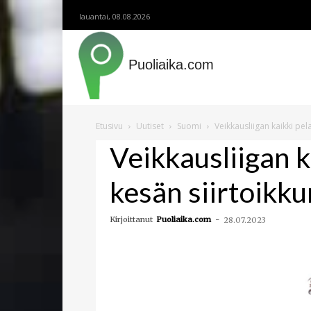
lauantai, 08.08.2026
Puoliaika.com
Etusivu
Uutiset
Suomi
Veikkausliigan kaikki pel
Veikkausliigan k
kesän siirtoikk
Kirjoittanut
Puoliaika.com
-
28.07.2023