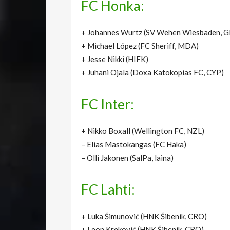
FC Honka:
+ Johannes Wurtz (SV Wehen Wiesbaden, G
+ Michael López (FC Sheriff, MDA)
+ Jesse Nikki (HIFK)
+ Juhani Ojala (Doxa Katokopias FC, CYP)
FC Inter:
+ Nikko Boxall (Wellington FC, NZL)
– Elias Mastokangas (FC Haka)
– Olli Jakonen (SalPa, laina)
FC Lahti:
+ Luka Šimunović (HNK Šibenik, CRO)
+ Leon Kreković (HNK Šibenik, CRO)