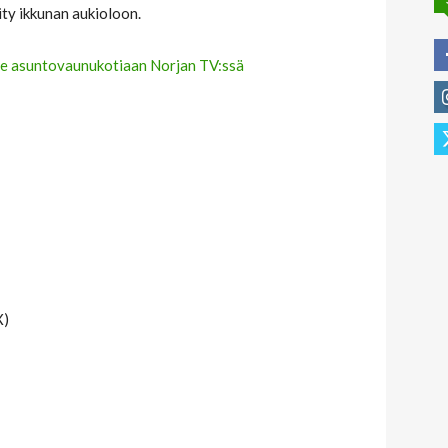
iity ikkunan aukioloon.
ee asuntovaunukotiaan Norjan TV:ssä
X)