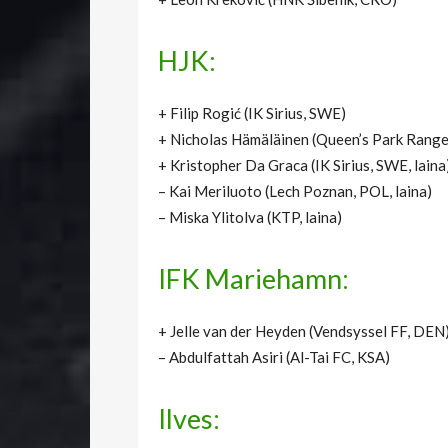
HJK:
+ Filip Rogić (IK Sirius, SWE)
+ Nicholas Hämäläinen (Queen’s Park Rang
+ Kristopher Da Graca (IK Sirius, SWE, laina
– Kai Meriluoto (Lech Poznan, POL, laina)
– Miska Ylitolva (KTP, laina)
IFK Mariehamn:
+ Jelle van der Heyden (Vendsyssel FF, DEN
– Abdulfattah Asiri (Al-Tai FC, KSA)
Ilves: