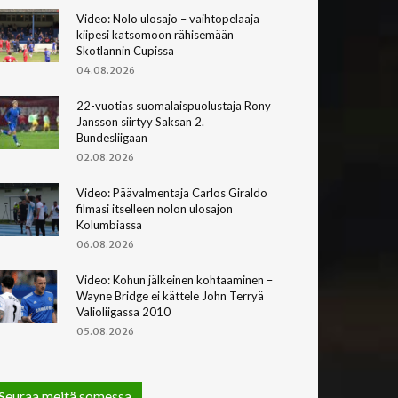
Video: Nolo ulosajo – vaihtopelaaja
kiipesi katsomoon rähisemään
Skotlannin Cupissa
04.08.2026
22-vuotias suomalaispuolustaja Rony
Jansson siirtyy Saksan 2.
Bundesliigaan
02.08.2026
Video: Päävalmentaja Carlos Giraldo
filmasi itselleen nolon ulosajon
Kolumbiassa
06.08.2026
Video: Kohun jälkeinen kohtaaminen –
Wayne Bridge ei kättele John Terryä
Valioliigassa 2010
05.08.2026
Seuraa meitä somessa