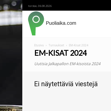
torstai, 06.08.2026
Puoliaika.com
Etusivu
Turnaukset
EM-Kisat 2024
EM-KISAT 2024
Uutisia Jalkapallon EM-kisoista 2024
Ei näytettäviä viestejä