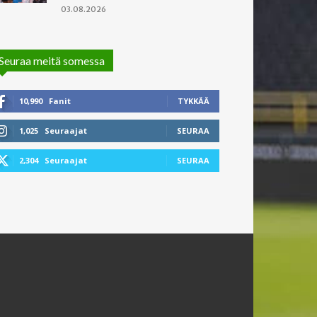
03.08.2026
Seuraa meitä somessa
10,990
Fanit
TYKKÄÄ
1,025
Seuraajat
SEURAA
2,304
Seuraajat
SEURAA