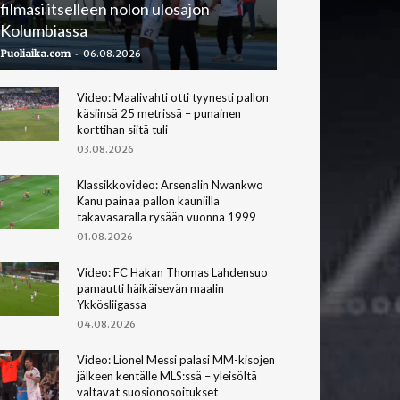
filmasi itselleen nolon ulosajon
Kolumbiassa
-
Puoliaika.com
06.08.2026
Video: Maalivahti otti tyynesti pallon
käsiinsä 25 metrissä – punainen
korttihan siitä tuli
03.08.2026
Klassikkovideo: Arsenalin Nwankwo
Kanu painaa pallon kauniilla
takavasaralla rysään vuonna 1999
01.08.2026
Video: FC Hakan Thomas Lahdensuo
pamautti häikäisevän maalin
Ykkösliigassa
04.08.2026
Video: Lionel Messi palasi MM-kisojen
jälkeen kentälle MLS:ssä – yleisöltä
valtavat suosionosoitukset